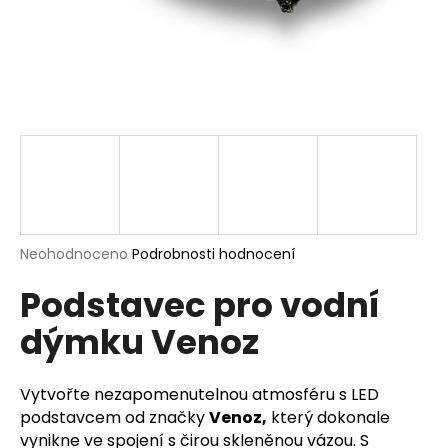
a
j
í
t
?
HLEDAT
Průměrné
Neohodnoceno
Podrobnosti hodnocení
hodnocení
Podstavec pro vodní
produktu
je
D
dýmku Venoz
0,0
o
z
p
5
o
hvězdiček.
Vytvořte nezapomenutelnou atmosféru s LED
r
podstavcem od značky
Venoz,
který dokonale
u
vynikne ve spojení s čirou skleněnou vázou. S