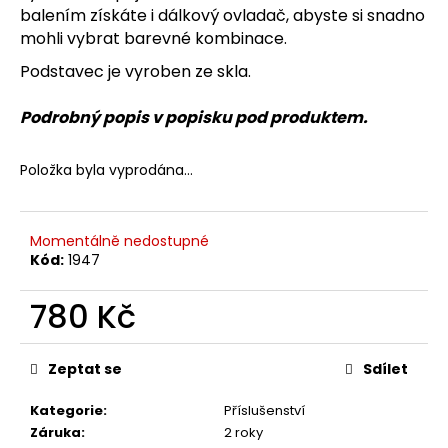
č
balením získáte i dálkový ovladač, abyste si snadno
u
mohli vybrat barevné kombinace.
j
e
Podstavec je vyroben ze skla.
m
e
Podrobný popis v popisku pod produktem.
Položka byla vyprodána…
Momentálně nedostupné
Kód:
1947
780 Kč
Měrná
cena:
Zeptat se
Sdílet
Kategorie
:
Příslušenství
Záruka
:
2 roky