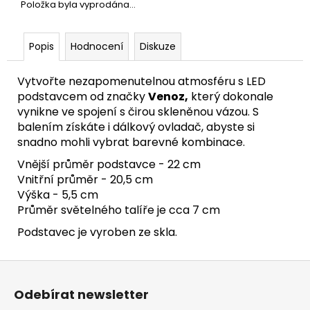
Položka byla vyprodána…
Popis
Hodnocení
Diskuze
Vytvořte nezapomenutelnou atmosféru s LED
podstavcem od značky
Venoz,
který dokonale
vynikne ve spojení s čirou skleněnou vázou. S
balením získáte i dálkový ovladač, abyste si
snadno mohli vybrat barevné kombinace.
Vnější průměr podstavce - 22 cm
Vnitřní průměr - 20,5 cm
Výška - 5,5 cm
Průměr světelného talíře je cca 7 cm
Podstavec je vyroben ze skla.
Z
á
Odebírat newsletter
p