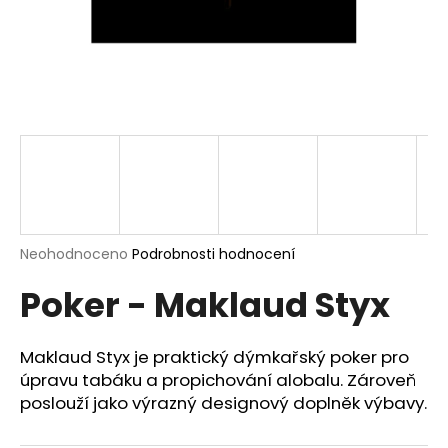
a
j
í
t
?
HLEDAT
Průměrné
Neohodnoceno
Podrobnosti hodnocení
hodnocení
Poker - Maklaud Styx
produktu
je
D
0,0
o
z
Maklaud Styx je praktický dýmkařský poker pro
p
5
úpravu tabáku a propichování alobalu. Zároveň
o
hvězdiček.
poslouží jako výrazný designový doplněk výbavy.
r
u