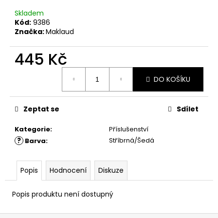
č
u
Skladem
j
Kód:
9386
e
Značka:
Maklaud
m
e
445 Kč
Měrná
DO KOŠÍKU
cena:
Zeptat se
Sdílet
Kategorie
:
Příslušenství
?
Stříbrná/Šedá
Barva
:
Popis
Hodnocení
Diskuze
Popis produktu není dostupný