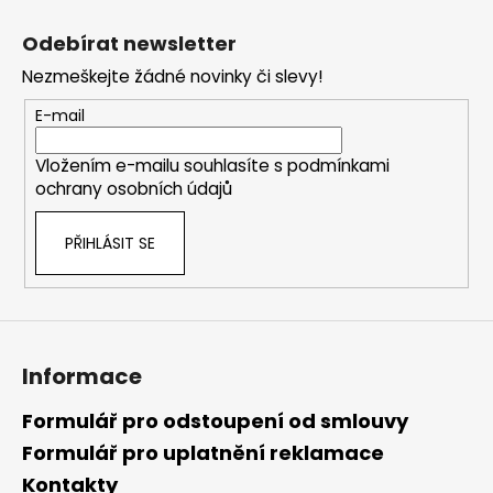
Z
á
Odebírat newsletter
p
Nezmeškejte žádné novinky či slevy!
a
t
E-mail
í
Vložením e-mailu souhlasíte s
podmínkami
ochrany osobních údajů
PŘIHLÁSIT SE
Informace
Formulář pro odstoupení od smlouvy
Formulář pro uplatnění reklamace
Kontakty