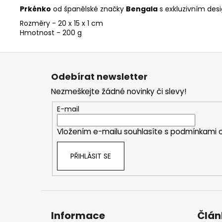
Prkénko
od španělské značky
Bengala
s exkluzivním desi
Rozměry - 20 x 15 x 1 cm
Hmotnost - 200 g
Z
á
Odebírat newsletter
p
Nezmeškejte žádné novinky či slevy!
a
t
E-mail
í
Vložením e-mailu souhlasíte s
podmínkami o
PŘIHLÁSIT SE
Informace
Člán