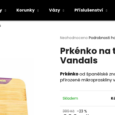
y
Korunky
Vázy
Příslušenství
s
Co potřebujete najít?
Průměrné
Neohodnoceno
Podrobnosti h
hodnocení
Prkénko na 
produktu
HLEDAT
je
Vandals
0,0
z
5
Doporučujeme
hvězdiček.
Prkénko
od španělské z
přirozené mikropraskliny 
Skladem
K
389 Kč
–23 %