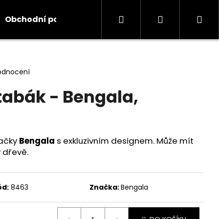
Hledat
Přihlášení
Ná
Obchodní podmínky
Kontakty
Informace
koš
odnocení
tabák - Bengala,
načky
Bengala
s exkluzivním designem. Může mít
v dřevě.
ód:
8463
Značka:
Bengala