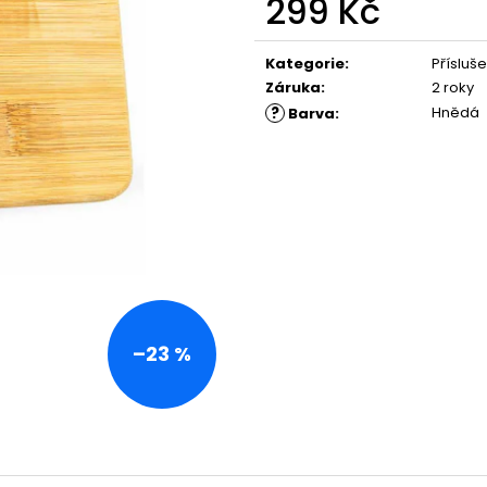
299 Kč
Měrná
cena:
Kategorie
:
Přísluše
Záruka
:
2 roky
?
Hnědá
Barva
:
–23 %