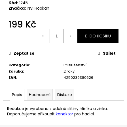
č
Kód:
1245
u
Značka:
INVI Hookah
j
e
199 Kč
m
e
Měrná
DO KOŠÍKU
cena:
Zeptat se
Sdílet
Kategorie
:
Příslušenství
Záruka
:
2 roky
EAN
:
4250239380626
Popis
Hodnocení
Diskuze
Redukce je vyrobena z odolné slitiny hliníku a zinku.
Doporučujeme přikoupit
kon
ektor
pro hadici.