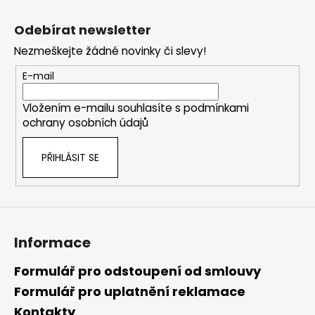
Z
á
Odebírat newsletter
p
Nezmeškejte žádné novinky či slevy!
a
t
E-mail
í
Vložením e-mailu souhlasíte s
podmínkami
ochrany osobních údajů
PŘIHLÁSIT SE
Informace
Formulář pro odstoupení od smlouvy
Formulář pro uplatnění reklamace
Kontakty