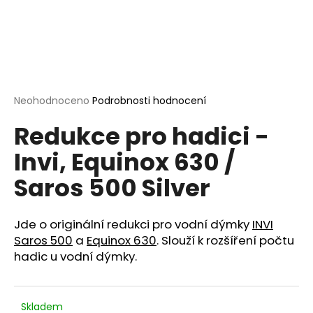
a
j
í
t
?
Průměrné
Neohodnoceno
Podrobnosti hodnocení
hodnocení
Redukce pro hadici -
produktu
je
Invi, Equinox 630 /
0,0
HLEDAT
z
Saros 500 Silver
5
hvězdiček.
D
Jde o originální redukci pro vodní dýmky
INVI
o
Saros 500
a
Equinox 630
. Slouží k rozšíření počtu
p
hadic u vodní dýmky.
o
r
u
Skladem