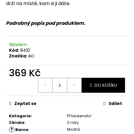
č
drží na místě, kam si ji dáte.
u
j
e
Podrobný popis pod produktem.
m
e
Skladem
Kód:
8410
Značka:
AO
369 Kč
Měrná
DO KOŠÍKU
cena:
Zeptat se
Sdílet
Kategorie
:
Příslušenství
Záruka
:
2 roky
?
Modrá
Barva
: