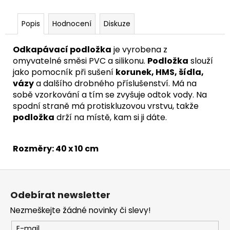
Popis
Hodnocení
Diskuze
Odkapávací podložka
je vyrobena z
omyvatelné směsi PVC a silikonu.
Podložka
slouží
jako pomocník při sušení
korunek, HMS, šídla,
vázy
a dalšího drobného příslušenství. Má na
sobě vzorkování a tím se zvyšuje odtok vody. Na
spodní straně má protiskluzovou vrstvu, takže
podložka
drží na místě, kam si ji dáte.
Rozměry: 40 x 10 cm
Z
á
Odebírat newsletter
p
Nezmeškejte žádné novinky či slevy!
a
t
E-mail