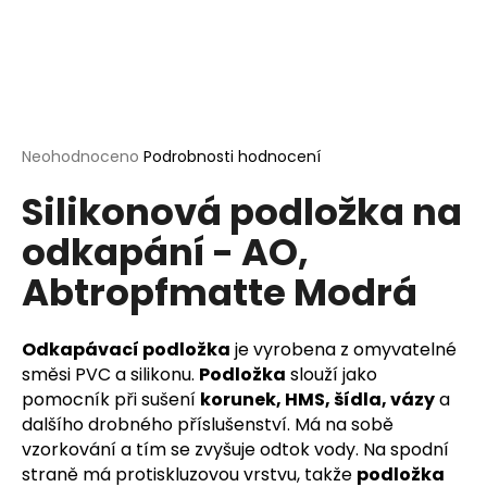
a
j
í
t
?
Průměrné
Neohodnoceno
Podrobnosti hodnocení
hodnocení
Silikonová podložka na
produktu
je
odkapání - AO,
0,0
HLEDAT
z
Abtropfmatte Modrá
5
hvězdiček.
D
Odkapávací podložka
je vyrobena z omyvatelné
o
směsi PVC a silikonu.
Podložka
slouží jako
p
pomocník při sušení
korunek, HMS, šídla, vázy
a
o
dalšího drobného příslušenství. Má na sobě
r
vzorkování a tím se zvyšuje odtok vody. Na spodní
u
straně má protiskluzovou vrstvu, takže
podložka