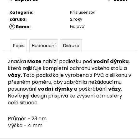
Kategorie
:
Příslušenství
Záruka
:
2 roky
?
Fialová
Barva
:
Popis
Hodnocení
Diskuze
Značka
Moze
nabízí podložku pod
vodní dýmku
,
která zajišťuje kompletní ochranu vašeho stolu a
vázy
.
Tato podložka je vyrobena z PVC a silikonu v
přesném poměru, aby zabránila nežádoucímu
posunování
vodní dýmky
a poškrábání
vázy
.
Navíc její design přispívá ke zvýšení atmosféry
celé situace.
Průměr - 23 cm
Výška - 4 mm