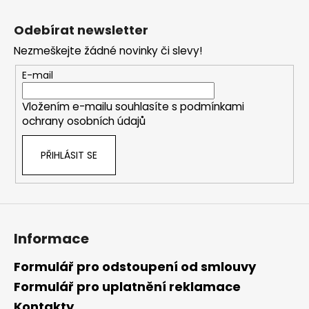
Z
á
Odebírat newsletter
p
Nezmeškejte žádné novinky či slevy!
a
t
E-mail
í
Vložením e-mailu souhlasíte s
podmínkami
ochrany osobních údajů
PŘIHLÁSIT SE
Informace
Formulář pro odstoupení od smlouvy
Formulář pro uplatnění reklamace
Kontakty