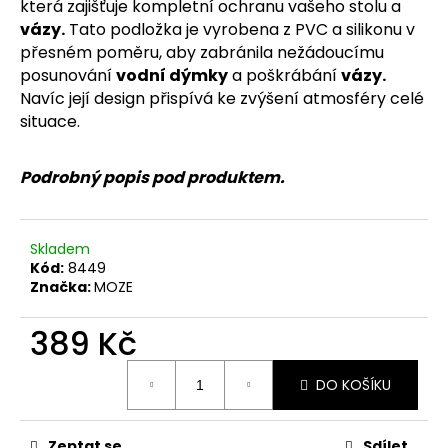
č
která zajišťuje kompletní ochranu vašeho stolu a
u
vázy
.
Tato podložka je vyrobena z PVC a silikonu v
j
přesném poměru, aby zabránila nežádoucímu
e
posunování
vodní dýmky
a poškrábání
vázy
.
m
Navíc její design přispívá ke zvýšení atmosféry celé
e
situace.
Podrobný popis pod produktem.
Skladem
Kód:
8449
Značka:
MOZE
389 Kč
Měrná
DO KOŠÍKU
cena:
Zeptat se
Sdílet