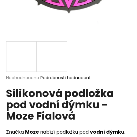
a
j
í
t
?
HLEDAT
Průměrné
Neohodnoceno
Podrobnosti hodnocení
hodnocení
Silikonová podložka
produktu
je
D
pod vodní dýmku -
0,0
o
z
p
Moze Fialová
5
o
hvězdiček.
r
u
Značka
Moze
nabízí podložku pod
vodní dýmku
,