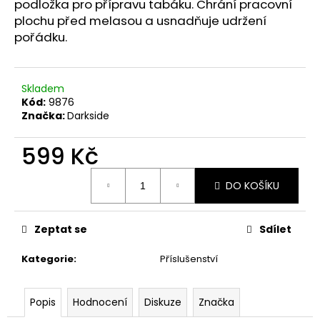
č
podložka pro přípravu tabáku. Chrání pracovní
u
plochu před melasou a usnadňuje udržení
j
pořádku.
e
m
e
Skladem
Kód:
9876
Značka:
Darkside
599 Kč
Měrná
DO KOŠÍKU
cena:
Zeptat se
Sdílet
Kategorie
:
Příslušenství
Popis
Hodnocení
Diskuze
Značka