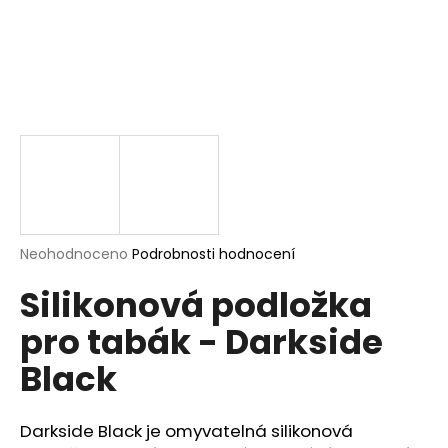
a
j
í
t
?
HLEDAT
Průměrné
Neohodnoceno
Podrobnosti hodnocení
hodnocení
Silikonová podložka
produktu
je
D
pro tabák - Darkside
0,0
o
z
p
Black
5
o
hvězdiček.
r
u
Darkside Black je omyvatelná silikonová