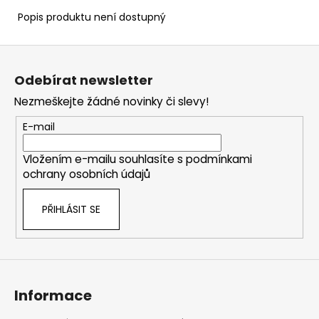
Popis produktu není dostupný
Z
á
Odebírat newsletter
p
Nezmeškejte žádné novinky či slevy!
a
t
E-mail
í
Vložením e-mailu souhlasíte s
podmínkami
ochrany osobních údajů
PŘIHLÁSIT SE
Informace