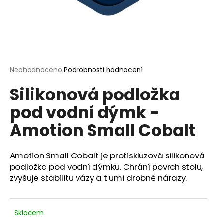
a
j
í
t
?
Průměrné
Neohodnoceno
Podrobnosti hodnocení
hodnocení
Silikonová podložka
produktu
je
pod vodní dýmk -
0,0
HLEDAT
z
Amotion Small Cobalt
5
hvězdiček.
D
Amotion Small Cobalt je protiskluzová silikonová
o
podložka pod vodní dýmku. Chrání povrch stolu,
p
zvyšuje stabilitu vázy a tlumí drobné nárazy.
o
r
u
Skladem