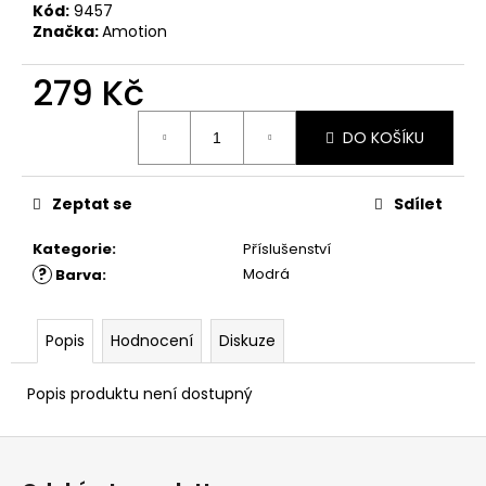
č
Kód:
9457
u
Značka:
Amotion
j
e
279 Kč
m
e
Měrná
DO KOŠÍKU
cena:
Zeptat se
Sdílet
Kategorie
:
Příslušenství
?
Modrá
Barva
:
Popis
Hodnocení
Diskuze
Popis produktu není dostupný
Z
á