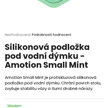
a
j
í
t
?
Průměrné
Neohodnoceno
Podrobnosti hodnocení
hodnocení
Silikonová podložka
produktu
je
pod vodní dýmku -
0,0
HLEDAT
z
Amotion Small Mint
5
hvězdiček.
D
Amotion Small Mint je protiskluzová silikonová
o
podložka pod vodní dýmku. Chrání povrch stolu,
p
zvyšuje stabilitu vázy a tlumí drobné nárazy.
o
r
u
Skladem