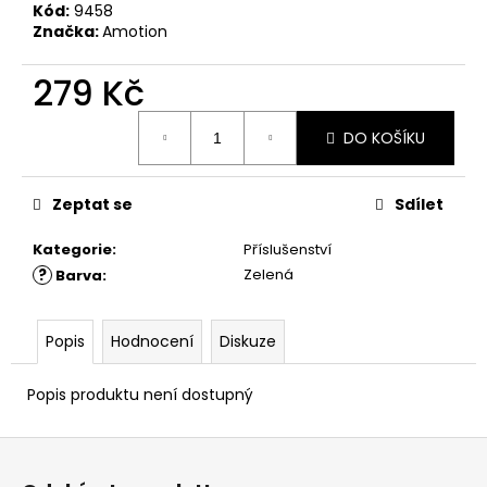
č
Kód:
9458
u
Značka:
Amotion
j
e
279 Kč
m
e
Měrná
DO KOŠÍKU
cena:
Zeptat se
Sdílet
Kategorie
:
Příslušenství
?
Zelená
Barva
:
Popis
Hodnocení
Diskuze
Popis produktu není dostupný
Z
á