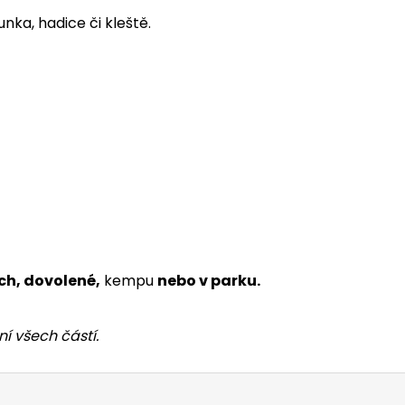
unka, hadice či kleště.
ch, dovolené,
kempu
nebo v parku.
í všech částí.