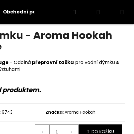
Hledat
Přihlášení
Ná
Obchodní podmínky
Kontakty
Informace
odnocení
ýmku - Aroma Hookah
koš
e
age
– Odolná
přepravní taška
pro vodní dýmku
s
ýztuhami
d produktem.
:
9743
Značka:
Aroma Hookah
DO KOŠÍKU