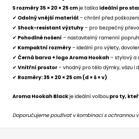
S rozměry 35 × 20 × 25 cm
je taška
ideální pro st
✔
Odolný vnější materiál
– chrání před poškození
✔
Shock-resistant výztuhy
– pro bezpečný převoz
✔
Pohodlné nošení
– nastavitelný ramenní popruh
✔
Kompaktní rozměry
– ideální pro výlety, dovol
✔
Černá barva + logo Aroma Hookah
– stylový a
✔
Vnitřní prostor
– vhodný pro tělo dýmky, vázu i 
✔
Rozměry: 35 × 20 × 25 cm (d × š × v)
Aroma Hookah Black
je ideální volbou
pro ty, kte
Doporučujeme používat v kombinaci s ochrannou výs
Z