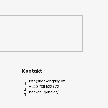
Kontakt
info
@
hookahgang.cz
+420 739 522 572
hookah_gang.cz/