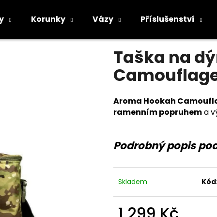
amouflage
y
Korunky
Vázy
Příslušenství
Průměrné
Neohodnoceno
Podrobnosti h
hodnocení
Co potřebujete najít?
Taška na d
produktu
je
Camouflag
0,0
z
5
HLEDAT
hvězdiček.
Aroma Hookah Camoufl
ramenním popruhem
a v
Doporučujeme
Podrobný popis po
Skladem
Kód
1 299 Kč