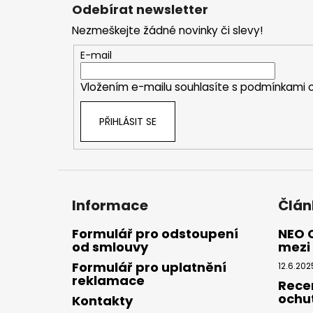
á
Odebírat newsletter
p
Nezmeškejte žádné novinky či slevy!
a
t
E-mail
í
Vložením e-mailu souhlasíte s
podmínkami o
PŘIHLÁSIT SE
Informace
Člán
Formulář pro odstoupení
NEO 
od smlouvy
mezi 
Formulář pro uplatnění
12.6.202
reklamace
Rece
ochu
Kontakty