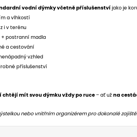
andardní vodní dýmky včetně příslušenství
jako je kor
m a vlhkostí
 i v terénu
 + postranní madla
ené a cestování
 nenápadný vzhled
drobné příslušenství
ří chtějí mít svou dýmku vždy po ruce
– ať už
na cestá
telkou nebo vnitřním organizérem pro dokonalé zajištěn