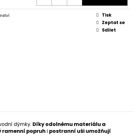
Tisk
nství
Zeptat se
Sdílet
vodní dýmky.
Díky odolnému materiálu a
ý ramenní popruh
i
postranní uši umožňují