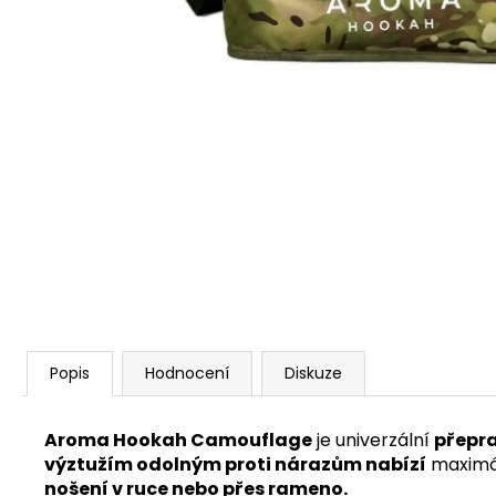
Popis
Hodnocení
Diskuze
Aroma Hookah Camouflage
je univerzální
přepra
výztužím odolným proti nárazům nabízí
maximá
nošení v ruce nebo přes rameno.