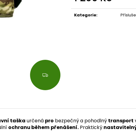
Měrná
cena:
Kategorie
:
Přísluše
Z
D
A
R
M
A
vní taška
určená
pro
bezpečný a pohodlný
transport
lní
ochranu během
přenášení.
Praktický
nastaviteln