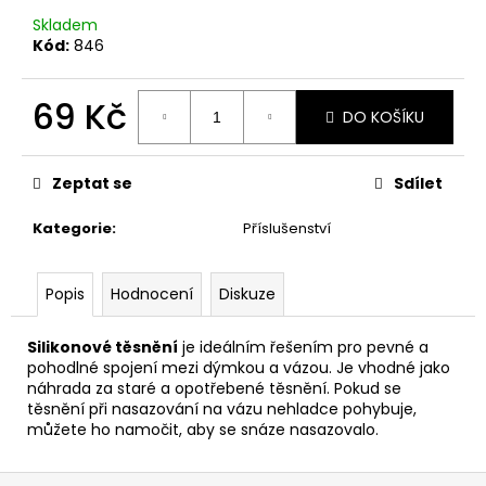
č
u
Skladem
Kód:
846
j
e
m
69 Kč
DO KOŠÍKU
e
Měrná
cena:
Zeptat se
Sdílet
Kategorie
:
Příslušenství
Popis
Hodnocení
Diskuze
Silikonové těsnění
je ideálním řešením pro pevné a
pohodlné spojení mezi dýmkou a vázou. Je vhodné jako
náhrada za staré a opotřebené těsnění. Pokud se
těsnění při nasazování na vázu nehladce pohybuje,
můžete ho namočit, aby se snáze nasazovalo.
Z