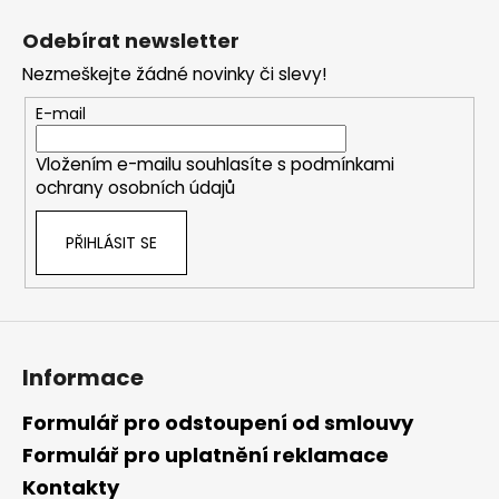
á
Odebírat newsletter
p
Nezmeškejte žádné novinky či slevy!
a
t
E-mail
í
Vložením e-mailu souhlasíte s
podmínkami
ochrany osobních údajů
PŘIHLÁSIT SE
Informace
Formulář pro odstoupení od smlouvy
Formulář pro uplatnění reklamace
Kontakty