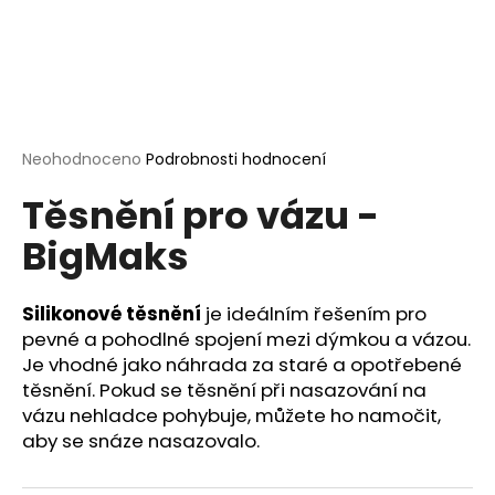
a
j
í
t
?
Průměrné
Neohodnoceno
Podrobnosti hodnocení
hodnocení
Těsnění pro vázu -
produktu
je
BigMaks
0,0
HLEDAT
z
5
hvězdiček.
Silikonové těsnění
je ideálním řešením pro
pevné a pohodlné spojení mezi dýmkou a vázou.
D
Je vhodné jako náhrada za staré a opotřebené
o
těsnění. Pokud se těsnění při nasazování na
p
vázu nehladce pohybuje, můžete ho namočit,
o
aby se snáze nasazovalo.
r
u