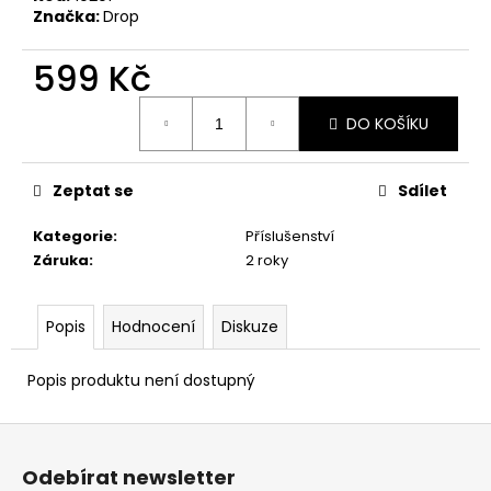
č
Značka:
Drop
u
j
599 Kč
e
m
Měrná
e
DO KOŠÍKU
cena:
Zeptat se
Sdílet
Kategorie
:
Příslušenství
Záruka
:
2 roky
Popis
Hodnocení
Diskuze
Popis produktu není dostupný
Z
á
Odebírat newsletter