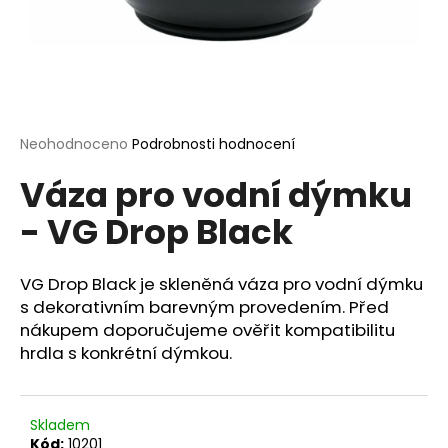
a
j
í
t
?
Průměrné
Neohodnoceno
Podrobnosti hodnocení
hodnocení
Váza pro vodní dýmku
produktu
je
- VG Drop Black
0,0
HLEDAT
z
5
hvězdiček.
VG Drop Black je skleněná váza pro vodní dýmku
s dekorativním barevným provedením. Před
D
nákupem doporučujeme ověřit kompatibilitu
o
hrdla s konkrétní dýmkou.
p
o
r
u
Skladem
Kód:
10201