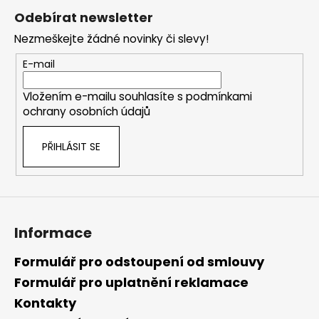
á
Odebírat newsletter
p
Nezmeškejte žádné novinky či slevy!
a
t
E-mail
í
Vložením e-mailu souhlasíte s
podmínkami
ochrany osobních údajů
PŘIHLÁSIT SE
Informace
Formulář pro odstoupení od smlouvy
Formulář pro uplatnění reklamace
Kontakty