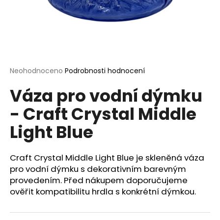
a
j
í
t
?
Průměrné
Neohodnoceno
Podrobnosti hodnocení
hodnocení
Váza pro vodní dýmku
produktu
je
- Craft Crystal Middle
0,0
HLEDAT
z
Light Blue
5
hvězdiček.
D
Craft Crystal Middle Light Blue je skleněná váza
o
pro vodní dýmku s dekorativním barevným
p
provedením. Před nákupem doporučujeme
o
ověřit kompatibilitu hrdla s konkrétní dýmkou.
r
u