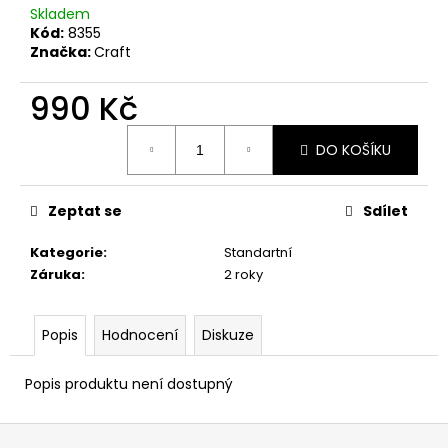
č
Skladem
u
Kód:
8355
j
Značka:
Craft
e
m
990 Kč
e
Měrná
DO KOŠÍKU
cena:
Zeptat se
Sdílet
Kategorie
:
Standartní
Záruka
:
2 roky
Popis
Hodnocení
Diskuze
Popis produktu není dostupný
Z