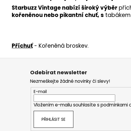
Starbuzz Vintage nabízí široký výběr
příc
kořeněnou nebo pikantní chuť,
s
tabáke
Příchuť
- Kořeněná broskev.
Z
á
Odebírat newsletter
p
Nezmeškejte žádné novinky či slevy!
a
t
E-mail
í
Vložením e-mailu souhlasíte s
podmínkami o
PŘIHLÁSIT SE