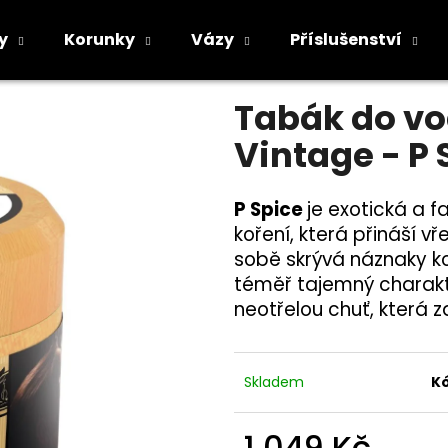
rbuzz Vintage - P Spice 250g
y
Korunky
Vázy
Příslušenství
Průměrné
Neohodnoceno
Podrobnosti h
hodnocení
Co potřebujete najít?
Tabák do vo
produktu
je
Vintage - P
0,0
z
5
HLEDAT
hvězdiček.
P Spice
je exotická a 
koření, která přináší vř
sobě skrývá náznaky ko
Doporučujeme
téměř tajemný charakte
neotřelou chuť, která z
Skladem
K
1 049 Kč