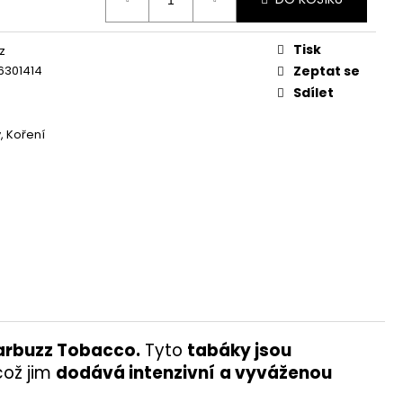
Tisk
z
6301414
Zeptat se
Sdílet
, Koření
arbuzz Tobacco.
Tyto
tabáky jsou
ož jim
dodává intenzivní
a vyváženou