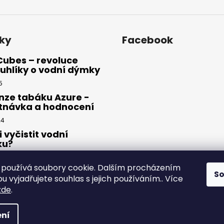
ky
Facebook
Cubes – revoluce
uhlíky o vodní dýmky
5
nze tabáku Azure -
tnávka a hodnocení
24
i vyčistit vodní
ku?
23
používá soubory cookie. Dalším procházením
S
 vyjadřujete souhlas s jejich používáním.. Více
zde
.
yhrazena.
ní