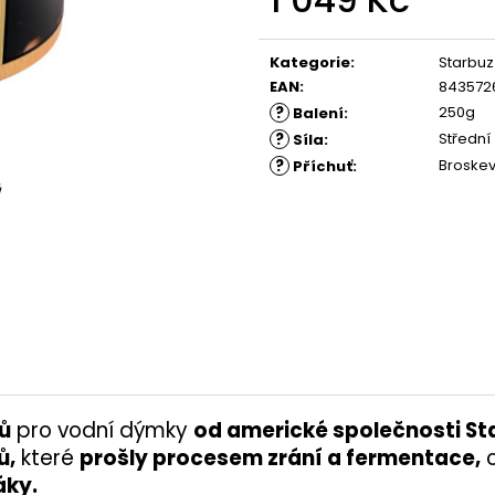
Měrná
cena:
Kategorie
:
Starbuz
EAN
:
843572
?
250g
Balení
:
?
Střední
Síla
:
?
Broskev
Příchuť
:
ů
pro vodní dýmky
od americké společnosti St
ů,
které
prošly procesem zrání a fermentace,
c
áky.