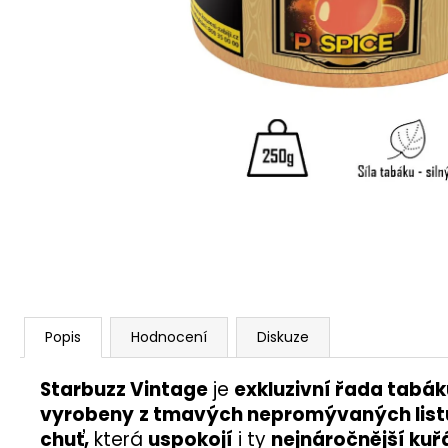
Popis
Hodnocení
Diskuze
Starbuzz Vintage
je
exkluzivní řada tabák
vyrobeny
z tmavých nepromývaných list
chuť,
která
uspokojí
i ty
nejnáročnější kuř