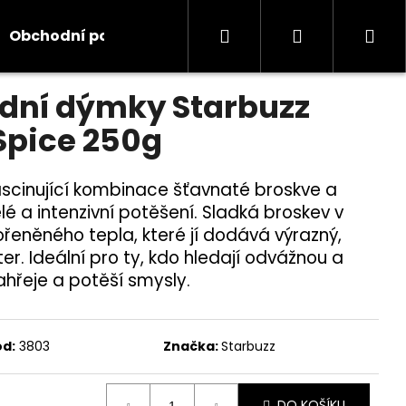
Hledat
Přihlášení
Ná
Obchodní podmínky
Kontakty
Informace
odnocení
dní dýmky Starbuzz
koš
 Spice 250g
fascinující kombinace šťavnaté broskve a
elé a intenzivní potěšení. Sladká broskev v
řeněného tepla, které jí dodává výrazný,
r. Ideální pro ty, kdo hledají odvážnou a
ahřeje a potěší smysly.
ód:
3803
Značka:
Starbuzz
DO KOŠÍKU