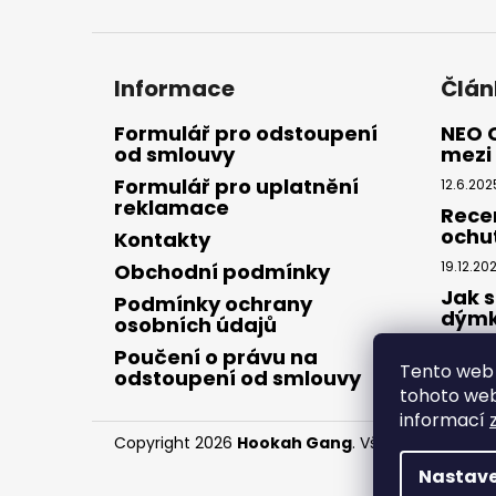
Informace
Člán
Formulář pro odstoupení
NEO 
od smlouvy
mezi 
Formulář pro uplatnění
12.6.202
reklamace
Rece
ochu
Kontakty
19.12.20
Obchodní podmínky
Jak s
Podmínky ochrany
dým
osobních údajů
28.8.20
Poučení o právu na
Tento web 
odstoupení od smlouvy
tohoto webu
informací
Copyright 2026
Hookah Gang
. Všechna práva v
Nastave