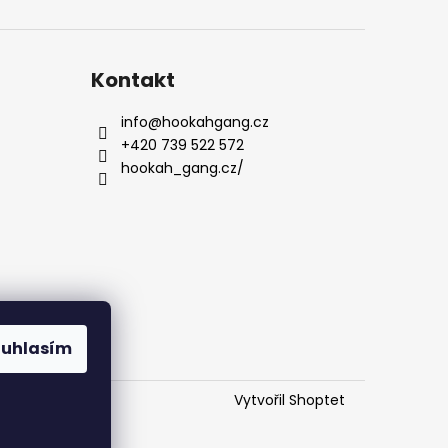
Kontakt
info
@
hookahgang.cz
+420 739 522 572
hookah_gang.cz/
ouhlasím
Vytvořil Shoptet