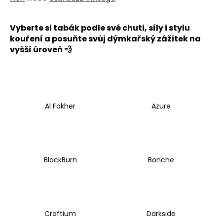
a
j
Vyberte si tabák podle své chuti, síly i stylu
í
kouření a posuňte svůj dýmkařský zážitek na
t
vyšší úroveň 💨
?
Al Fakher
Azure
HLEDAT
D
BlackBurn
Bonche
o
p
o
r
u
Craftium
Darkside