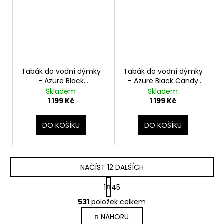
Tabák do vodní dýmky
Tabák do vodní dýmky
- Azure Black
- Azure Black Candy
California Bl 250g
250g
Skladem
Skladem
1 199 Kč
1 199 Kč
DO KOŠÍKU
DO KOŠÍKU
NAČÍST 12 DALŠÍCH
S
1
45
t
O
r
531
položek celkem
v
á
NAHORU
l
n