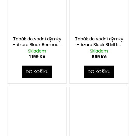
Tabák do vodní dýmky
Tabák do vodní dýmky
- Azure Black Bermuda
- Azure Black Bl Mffin
Mnt 250g
100g
Skladem
Skladem
1 199 Kč
699 Kč
DO KOŠÍKU
DO KOŠÍKU