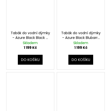
Tabák do vodní dýmky
Tabák do vodní dýmky
- Azure Black Black T
- Azure Black Blubarry
250g
250g
Skladem
Skladem
1 199 Kč
1 199 Kč
DO KOŠÍKU
DO KOŠÍKU