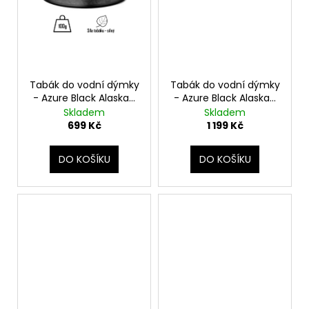
Tabák do vodní dýmky
Tabák do vodní dýmky
- Azure Black Alaskan
- Azure Black Alaskan
Ice 100g
Ice 250g
Skladem
Skladem
699 Kč
1 199 Kč
DO KOŠÍKU
DO KOŠÍKU