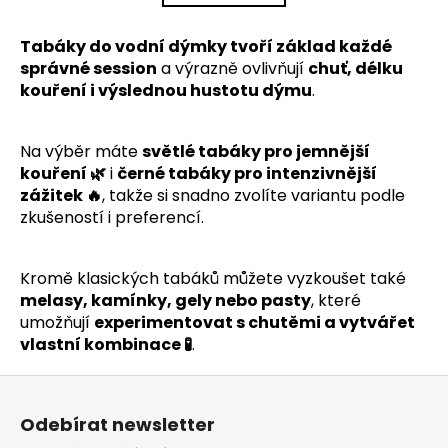
k
á
o
d
Tabáky do vodní dýmky tvoří základ každé
v
a
á
správné session
a výrazně ovlivňují
chuť, délku
c
n
kouření i výslednou hustotu dýmu
.
í
í
p
r
Na výběr máte
světlé tabáky pro jemnější
v
kouření 🌿
i
černé tabáky pro intenzivnější
k
zážitek 🔥
, takže si snadno zvolíte variantu podle
y
zkušeností i preferencí.
v
ý
p
Kromě klasických tabáků můžete vyzkoušet také
i
melasy, kamínky, gely nebo pasty
, které
s
umožňují
experimentovat s chutěmi a vytvářet
u
vlastní kombinace 🧪
.
Z
á
Odebírat newsletter
p