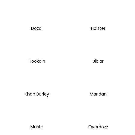
č
u
j
e
m
Dozaj
Holster
e
Hookain
Jibiar
Khan Burley
Maridan
MustH
Overdozz