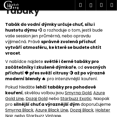
K
Hledat
Náku
M
Přihlášen
Tabáky
Přejít
o
Zpět
Zpět
na
košík
š
obsah
í
Tabák do vodní dýmky určuje chuť, sílu i
C
k
hustotu dýmu 💨
a rozhoduje o tom, jestli bude
o
vaše session jen průměrná, nebo opravdu
p
výjimečná. Právě
správně zvolená příchuť
vytváří atmosféru, ke které se budete chtít
o
vracet
.
t
ř
V nabídce najdete
světlé i černé tabáky pro
začátečníky i zkušené dýmkaře
, od
ovocných
e
příchutí 🍓 přes svěží citrusy 🍋 až po výrazné
b
moderní blendy 🔥
pro intenzivnější kouření.
u
Pokud hledáte
lehčí tabáky pro pohodové
j
kouření
, skvělou volbou jsou
Smyrna Gold
,
Azure
e
Gold Line
,
Dozaj Gold
nebo
Starbuzz Exotic
. Naopak
t
pro
silnější chuť a výraznější dým
doporučujeme
e
Smyrna Black
,
Azure Black Line
,
Dozaj Black
,
Holster
n
Noir
nebo
Starbuzz Vintage
.