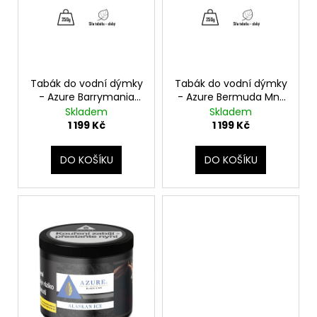
o
d
u
k
t
Tabák do vodní dýmky
Tabák do vodní dýmky
ů
- Azure Barrymania
- Azure Bermuda Mnt
250g Gold line
250g Gold line
Skladem
Skladem
1 199 Kč
1 199 Kč
DO KOŠÍKU
DO KOŠÍKU