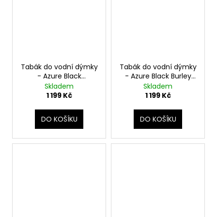
Tabák do vodní dýmky
Tabák do vodní dýmky
- Azure Black
- Azure Black Burley
Boomerang 250g
Rio Mnt 250g
Skladem
Skladem
1 199 Kč
1 199 Kč
DO KOŠÍKU
DO KOŠÍKU