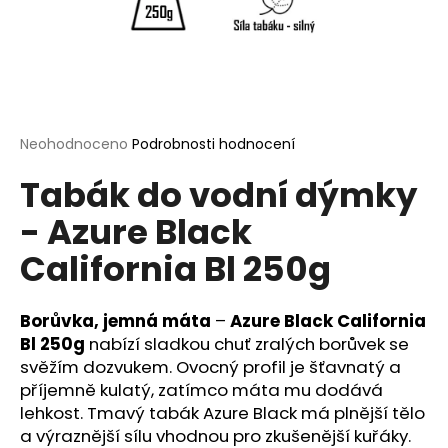
a
j
í
t
?
Průměrné
Neohodnoceno
Podrobnosti hodnocení
hodnocení
Tabák do vodní dýmky
produktu
je
- Azure Black
0,0
HLEDAT
z
California Bl 250g
5
hvězdiček.
D
Borůvka, jemná máta
–
Azure Black California
o
Bl 250g
nabízí sladkou chuť zralých borůvek se
p
svěžím dozvukem. Ovocný profil je šťavnatý a
o
příjemně kulatý, zatímco máta mu dodává
r
lehkost. Tmavý tabák Azure Black má plnější tělo
u
a výraznější sílu vhodnou pro zkušenější kuřáky.