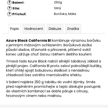
?
250g
Balení
:
?
Silný
Síla
:
?
Borůvka, Máta
Příchuť
:
Popis
Hodnocení
Diskuze
Značka
Azure Black California Bl
kombinuje výraznou borůvku
s jemným mátovým ochlazením. Borůvková složka
působí sladce, šťavnatě a přirozeně, přičemž svěží
konec udržuje chuť čistou i během delšího kouření.
Tmavá řada Azure Black nabízí silnější tabákový základ a
plnější projev. California Bl proto osloví pokročilejší kuřáky,
kteří chtějí spojit bobulovou sladkost s nenásilnou
chladivostí bez ostrého mentolového efektu.
V balení najdete 250 g tabáku do vodní dýmky. Směs
před naplněním promíchejte a teplo dávkujte postupně;
do vlastních kombinací se dobře páruje s citrusy,
hroznovým vínem nebo malinou.