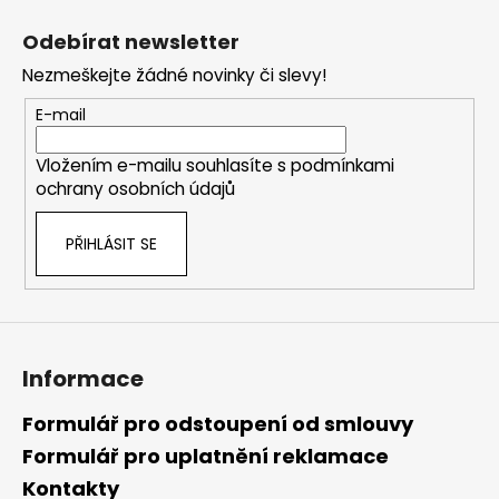
Z
á
Odebírat newsletter
p
Nezmeškejte žádné novinky či slevy!
a
t
E-mail
í
Vložením e-mailu souhlasíte s
podmínkami
ochrany osobních údajů
PŘIHLÁSIT SE
Informace
Formulář pro odstoupení od smlouvy
Formulář pro uplatnění reklamace
Kontakty