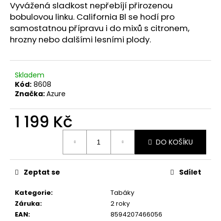
č
Vyvážená sladkost nepřebíjí přirozenou
u
bobulovou linku. California Bl se hodí pro
j
samostatnou přípravu i do mixů s citronem,
e
hrozny nebo dalšími lesními plody.
m
e
Skladem
Kód:
8608
Značka:
Azure
1 199 Kč
Měrná
DO KOŠÍKU
cena:
Zeptat se
Sdílet
Kategorie
:
Tabáky
Záruka
:
2 roky
EAN
:
8594207466056