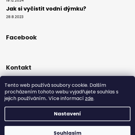
19.12.2024
Jak si vyčistit vodní dýmku?
28.8.2023
Facebook
Kontakt
info
@
hookahgang.cz
Tento web používá soubory cookie. Dalším
+420 739 522 572
procházením tohoto webu vyjadřujete souhlas s
hookah_gang.cz/
jejich používáním.. Více informací
zde
.
Nastavení
Vytvořil Shoptet
Copyright 2026
Hookah Gang
. Všechna práva vyhrazena.
Souhlasím