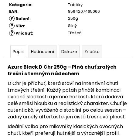
Kategorie
:
Tabáky
EAN
:
8594207465066
?
250g
Balení
:
?
Silný
Síla
:
?
Třešeň
Příchuť
:
Popis
Hodnocení
Diskuze
Značka
Azure Black D Chr 250g – Plná chuť zralých
třešní s temným nádechem
D Chr je příchuť, která staví na intenzivní chuti
tmavých třešní. Každý potah přináší kombinaci
ovocné sladkosti a jemné hořkosti, která dodává
celé směsi hloubku a realistický charakter. Chuť je
autentická, vyvážená a stabilní po celou session –
žádný umělý aftertaste, jen čistá třešňová plnost.
Ideální volba pro milovníky klasických ovocných
chutí, kteří preferují hutnější a výraznější profil.