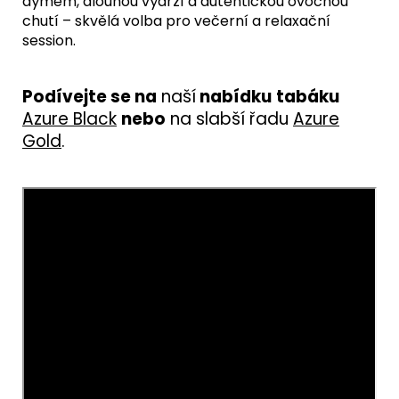
dýmem, dlouhou výdrží a autentickou ovocnou
chutí – skvělá volba pro večerní a relaxační
session.
Podívejte se na
n
aší
nabídku
tab
ák
u
Azure Black
nebo
na slabší řadu
Azure
Gold
.