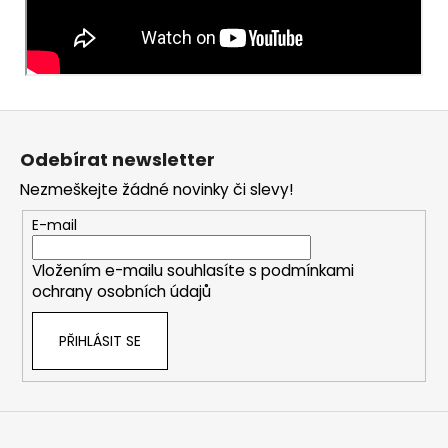
Z
á
Odebírat newsletter
p
Nezmeškejte žádné novinky či slevy!
a
t
E-mail
í
Vložením e-mailu souhlasíte s
podmínkami
ochrany osobních údajů
PŘIHLÁSIT SE