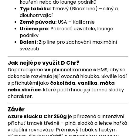
kouření nebo do lounge podniků
Typ tabáku:
Tmavý (Black Line) – silný a
dlouhotrvající
Země původu:
USA – Kalifornie
Určeno pro:
Pokročilé uživatele, lounge
podniky
Balení:
Zip line pro zachování maximální
svěžesti
Jak nejlépe využít D Chr?
Doporučujeme
ve
phunnel korunce
s
HMS
,
aby se
dokonale rozvinula její ovocná hloubka. Skvěle ladí
s příchutěmi jako
čokoláda, vanilka, máta
nebo skořice
, které podtrhnou její temně sladký
charakter.
Závěr
Azure Black D Chr 250g
je přirozená a intenzivní
příchuť tmavé třešně – plná, sladká a lehce hořká
v ideální rovnováze. Prémiový tabák s hustým