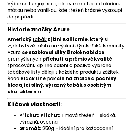
Výborně funguje solo, ale i v mixech s čokoládou,
mátou nebo vanilkou, kde třešeň krásně vystoupí
do popředí.
Historie značky Azure
Americký
tabák
z jižní Kalifornie, který
si
vydobyl své místo na výsluní dýmkařské komunity.
Azure
se etabloval díky široké nabídce
promyšlených
příchutí
a prémiové kvalitě
zpracování. Zip line balení a pečlivě vybrané
tabákové listy dělají z každého produktu zážitek.
Řada
Black Line
pak
cílí na znalce a podniky
hledající silný, výrazný tabák s osobitým
charakterem.
Klíčové vlastnosti:
Příchuť:
Příchuť:
Tmavá třešeň – sladká,
výrazná, ovocná
Gramáž:
250g – ideální pro každodenní