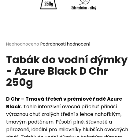
a
j
í
t
?
Průměrné
Neohodnoceno
Podrobnosti hodnocení
hodnocení
Tabák do vodní dýmky
produktu
je
- Azure Black D Chr
0,0
HLEDAT
z
250g
5
hvězdiček.
D
D Chr – Tmavá třešeň v prémiové řadě Azure
o
Black.
Tahle intenzivní ovocná příchuť přináší
p
výraznou chuť zralých třešní s lehce nahořklým,
o
tmavým podtónem. Působí plně, šťavnatě a
r
přirozeně, ideální pro milovníky hlubších ovocných
u