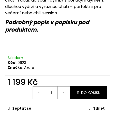
č
chutí. Tabák do vodní dýmky s bohatým dýmem,
u
dlouhou výdrží a výraznou chutí – perfektní pro
j
večerní nebo chill session.
e
Podrobný popis v popisku pod
m
e
produktem.
Skladem
Kód:
9623
Značka:
Azure
1 199 Kč
Měrná
DO KOŠÍKU
cena:
Zeptat se
Sdílet