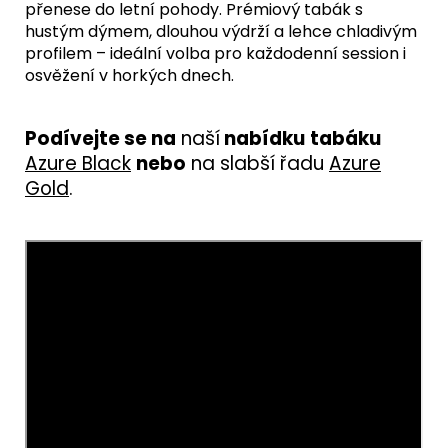
přenese do letní pohody. Prémiový tabák s
hustým dýmem, dlouhou výdrží a lehce chladivým
profilem – ideální volba pro každodenní session i
osvěžení v horkých dnech.
Podívejte se na
n
aší
nabídku
tab
ák
u
Azure Black
nebo
na slabší řadu
Azure
Gold
.