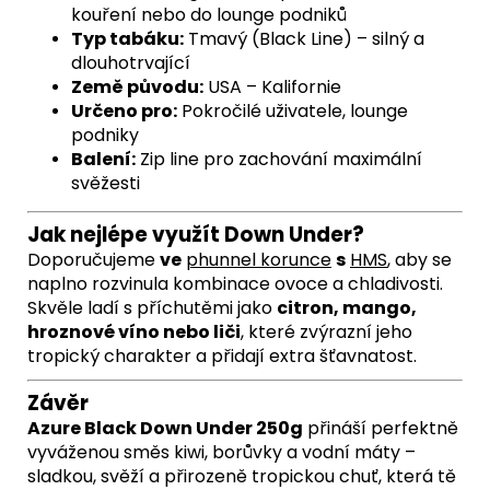
kouření nebo do lounge podniků
Typ tabáku:
Tmavý (Black Line) – silný a
dlouhotrvající
Země původu:
USA – Kalifornie
Určeno pro:
Pokročilé uživatele, lounge
podniky
Balení:
Zip line pro zachování maximální
svěžesti
Jak nejlépe využít Down Under?
Doporučujeme
ve
phunnel korunce
s
HMS
,
aby se
naplno rozvinula kombinace ovoce a chladivosti.
Skvěle ladí s příchutěmi jako
citron, mango,
hroznové víno nebo liči
, které zvýrazní jeho
tropický charakter a přidají extra šťavnatost.
Závěr
Azure Black Down Under 250g
přináší perfektně
vyváženou směs kiwi, borůvky a vodní máty –
sladkou, svěží a přirozeně tropickou chuť, která tě