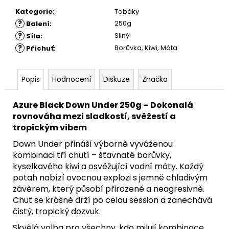
Kategorie
:
Tabáky
?
250g
Balení
:
?
Silný
Síla
:
?
Borůvka, Kiwi, Máta
Příchuť
:
Popis
Hodnocení
Diskuze
Značka
Azure Black Down Under 250g – Dokonalá
rovnováha mezi sladkostí, svěžestí a
tropickým vibem
Down Under přináší výborně vyváženou
kombinaci tří chutí – šťavnaté borůvky,
kyselkavého kiwi a osvěžující vodní máty. Každý
potah nabízí ovocnou explozi s jemně chladivým
závěrem, který působí přirozeně a neagresivně.
Chuť se krásně drží po celou session a zanechává
čistý, tropický dozvuk.
Skvělá volba pro všechny, kdo milují kombinace