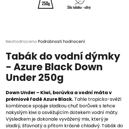
a
j
í
t
?
Průměrné
Neohodnoceno
Podrobnosti hodnocení
hodnocení
Tabák do vodní dýmky
produktu
je
- Azure Black Down
0,0
HLEDAT
z
Under 250g
5
hvězdiček.
D
Down Under – Kiwi, borůvka a vodní máta v
o
prémiové řadě Azure Black.
Tahle tropicko-svěží
p
kombinace spojuje sladkou chuť borůvek s lehce
o
nakyslým kiwi a osvěžujícím dotekem vodní máty.
r
Výsledkem je dokonale vyvážený mix, který je
u
sladký, šťavnatý a přitom krásně chladivý. Tabák do