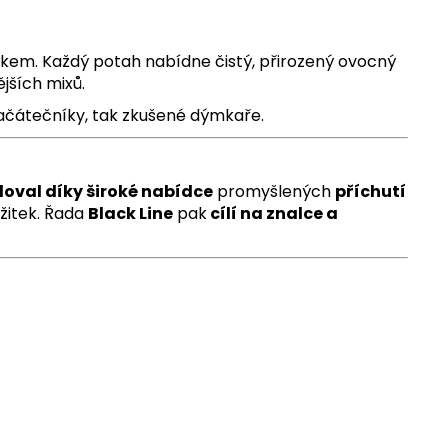
kem. Každý potah nabídne čistý, přirozený ovocný
jších mixů.
začátečníky, tak zkušené dýmkaře.
loval díky široké nabídce
promyšlených
příchutí
ážitek. Řada
Black Line
pak
cílí na znalce a