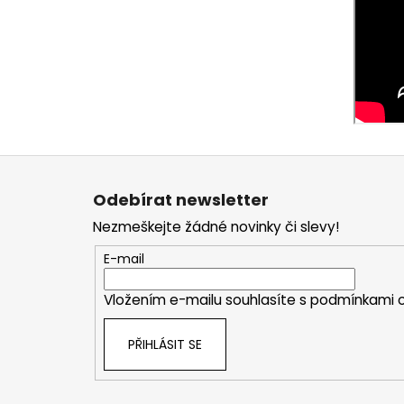
Z
á
Odebírat newsletter
p
Nezmeškejte žádné novinky či slevy!
a
t
E-mail
í
Vložením e-mailu souhlasíte s
podmínkami o
PŘIHLÁSIT SE