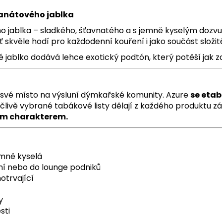
ranátového jablka
 jablka – sladkého, šťavnatého a s jemně kyselým dozvu
 skvěle hodí pro každodenní kouření i jako součást složitě
 jablko dodává lehce exotický podtón, který potěší jak 
 své místo na výsluní dýmkařské komunity. Azure
se etab
ečlivě vybrané tabákové listy dělají z každého produktu z
tým charakterem.
emně kyselá
ní nebo do lounge podniků
otrvající
y
sti