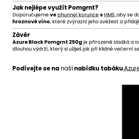
Jak nejlépe využít Pomgrnt?
Doporučujeme
ve
phunnel korunce
s
HMS,
aby se d
hroznové víno
, které zvýrazní jeho svěžest a přidají
Závěr
Azure Black Pomgrnt 250g
je přirozeně sladká a 
dlouhou výdrží, který si užiješ jak při klidné večerní s
Podívejte se na
n
aší
nabídku
tab
ák
u
Azur