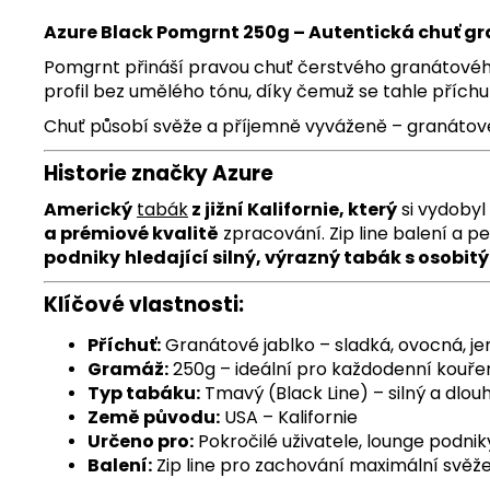
Azure Black Pomgrnt 250g – Autentická chuť g
Pomgrnt přináší pravou chuť čerstvého granátového
profil bez umělého tónu, díky čemuž se tahle příchuť
Chuť působí svěže a příjemně vyváženě – granátové
Historie značky Azure
Americký
tabák
z jižní Kalifornie, který
si vydobyl
a prémiové kvalitě
zpracování. Zip line balení a p
podniky
hledající silný, výrazný tabák s osobi
Klíčové vlastnosti:
Příchuť:
Granátové jablko – sladká, ovocná, j
Gramáž:
250g – ideální pro každodenní kouře
Typ tabáku:
Tmavý (Black Line) – silný a dlouh
Země původu:
USA – Kalifornie
Určeno pro:
Pokročilé uživatele, lounge podnik
Balení:
Zip line pro zachování maximální svěže