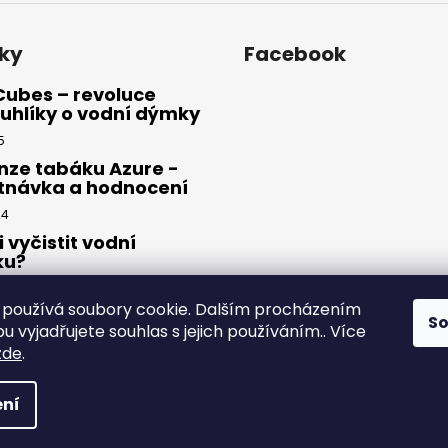
ky
Facebook
Cubes – revoluce
uhlíky o vodní dýmky
5
nze tabáku Azure -
tnávka a hodnocení
24
i vyčistit vodní
ku?
23
používá soubory cookie. Dalším procházením
S
 vyjadřujete souhlas s jejich používáním.. Více
zde
.
yhrazena.
ní