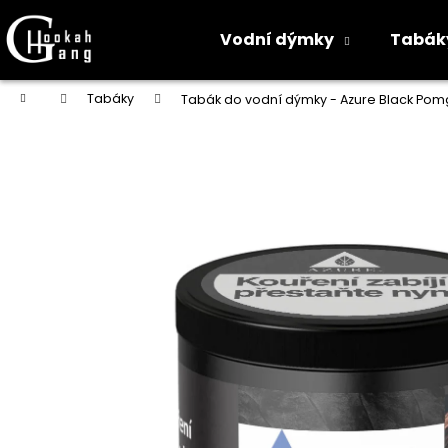
K
o
Vodní dýmky
Tabák
Zpět
Zpět
š
do
do
í
Přejít
Domů
Tabáky
Tabák do vodní dýmky - Azure Black Pom
na
k
obchodu
obchodu
obsah