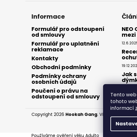
Informace
Člán
Formulář pro odstoupení
NEO 
od smlouvy
mezi 
Formulář pro uplatnění
12.6.202
reklamace
Rece
ochu
Kontakty
19.12.20
Obchodní podmínky
Jak s
Podmínky ochrany
dým
osobních údajů
28.8.20
Poučení o právu na
Tento web 
odstoupení od smlouvy
tohoto webu
informací
Copyright 2026
Hookah Gang
. Všechna práva v
Nastave
Používáme
ověření věku Adulto