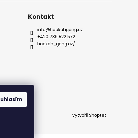
Kontakt
info
@
hookahgang.cz
+420 739 522 572
hookah_gang.cz/
ouhlasím
Vytvořil Shoptet