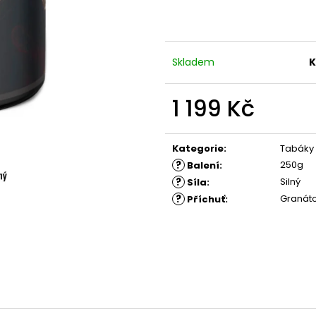
Skladem
K
1 199 Kč
Měrná
cena:
Kategorie
:
Tabáky
?
250g
Balení
:
?
Silný
Síla
:
?
Granáto
Příchuť
: