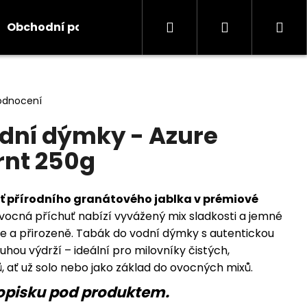
Hledat
Přihlášení
Ná
Obchodní podmínky
Kontakty
Informace
koš
odnocení
dní dýmky - Azure
rnt 250g
uť přírodního granátového jablka v prémiové
vocná příchuť nabízí vyvážený mix sladkosti a jemné
ěže a přirozeně. Tabák do vodní dýmky s autentickou
hou výdrží – ideální pro milovníky čistých,
 ať už solo nebo jako základ do ovocných mixů.
opisku pod produktem.