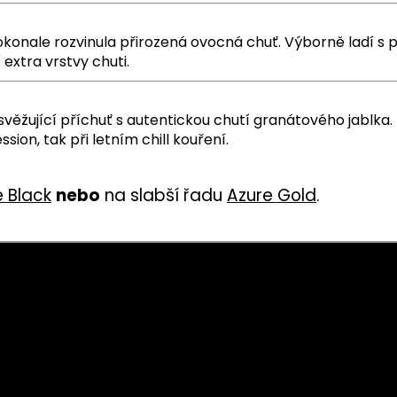
okonale rozvinula přirozená ovocná chuť. Výborně ladí s 
 extra vrstvy chuti.
osvěžující příchuť s autentickou chutí granátového jablk
ession, tak při letním chill kouření.
e Black
nebo
na slabší řadu
Azure Gold
.