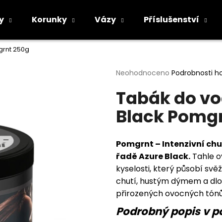
y
Korunky
Vázy
Příslušenství
grnt 250g
Co potřebujete najít?
Průměrné
Neohodnoceno
Podrobnosti h
hodnocení
Tabák do vo
produktu
HLEDAT
je
Black Pomg
0,0
z
5
Doporučujeme
hvězdiček.
Pomgrnt – Intenzivní ch
řadě Azure Black.
Tahle o
kyselosti, který působí sv
chutí, hustým dýmem a dlou
přirozených ovocných tónů,
Podrobný popis v p