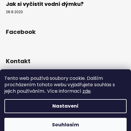
Jak si vyčistit vodní dýmku?
28.8.2023
Facebook
Kontakt
info
@
hookahgang.cz
Tento web používá soubory cookie. Dalším
+420 739 522 572
procházením tohoto webu vyjadřujete souhlas s
hookah_gang.cz/
jejich používáním.. Více informací
zde
.
Nastavení
Vytvořil Shoptet
Copyright 2026
Hookah Gang
. Všechna práva vyhrazena.
Souhlasím