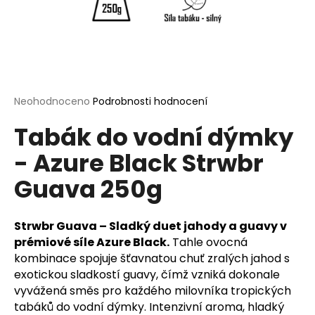
a
j
í
t
?
Průměrné
Neohodnoceno
Podrobnosti hodnocení
hodnocení
Tabák do vodní dýmky
produktu
je
- Azure Black Strwbr
0,0
HLEDAT
z
Guava 250g
5
hvězdiček.
D
Strwbr Guava – Sladký duet jahody a guavy v
o
prémiové síle Azure Black.
Tahle ovocná
p
kombinace spojuje šťavnatou chuť zralých jahod s
o
exotickou sladkostí guavy, čímž vzniká dokonale
r
vyvážená směs pro každého milovníka tropických
u
tabáků do vodní dýmky. Intenzivní aroma, hladký