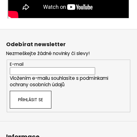
Z
á
Odebírat newsletter
p
Nezmeškejte žádné novinky či slevy!
a
t
E-mail
í
Vložením e-mailu souhlasíte s
podmínkami
ochrany osobních údajů
PŘIHLÁSIT SE
Informace