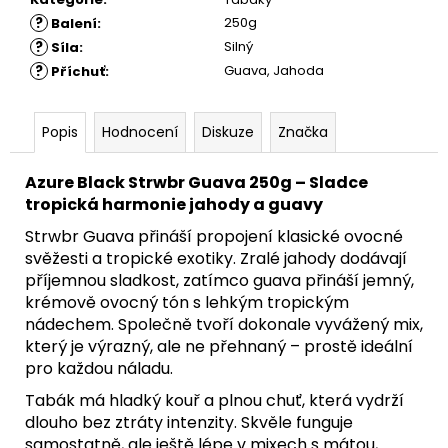
?
250g
Balení
:
?
Silný
Síla
:
?
Guava, Jahoda
Příchuť
:
Popis
Hodnocení
Diskuze
Značka
Azure Black Strwbr Guava 250g – Sladce
tropická harmonie jahody a guavy
Strwbr Guava přináší propojení klasické ovocné
svěžesti a tropické exotiky. Zralé jahody dodávají
příjemnou sladkost, zatímco guava přináší jemný,
krémově ovocný tón s lehkým tropickým
nádechem. Společně tvoří dokonale vyvážený mix,
který je výrazný, ale ne přehnaný – prostě ideální
pro každou náladu.
Tabák má hladký kouř a plnou chuť, která vydrží
dlouho bez ztráty intenzity. Skvěle funguje
samostatně, ale ještě lépe v mixech s mátou,