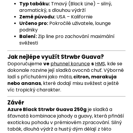
Typ tabáku:
Tmavý (Black Line) – silný,
aromatický, s dlouhou výdrží
Země původu:
USA – Kalifornie
Určeno pro:
Pokročilé uživatele, lounge
podniky
Balení:
Zip line pro zachování maximální
svěžesti
Jak nejlépe využít Strwbr Guava?
Doporučujeme
ve
phunnel korunce
s
HMS,
kde se
dokonale rozvine její sladká ovocná chuť. Výborně
ladí s příchutěmi jako
máta,
citron, marakuja
nebo ananas
, které dodají mixu svěžest a ještě
víc tropický charakter.
Závěr
Azure Black Strwbr Guava 250g
je sladká a
šťavnatá kombinace jahody a guavy, která přináší
exotickou pohodu v prémiovém zpracování. Silný
tabák, dlouhá výdrž a hustý dým dělají z této