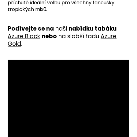
příchutě ideální volbu pro všechny fanoušky
tropických mixů.
Podívejte se na
n
aší
nabídku
tab
ák
u
Azure Black
nebo
na slabší řadu
Azure
Gold
.