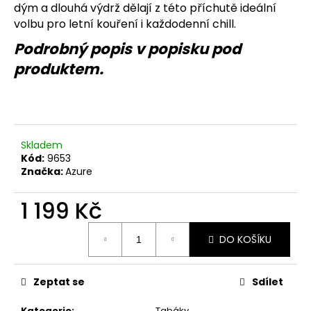
č
dým a dlouhá výdrž dělají z této příchutě ideální
u
volbu pro letní kouření i každodenní chill.
j
e
Podrobný popis v popisku pod
m
produktem.
e
Skladem
Kód:
9653
Značka:
Azure
1 199 Kč
Měrná
DO KOŠÍKU
cena:
Zeptat se
Sdílet
Kategorie
:
Tabáky