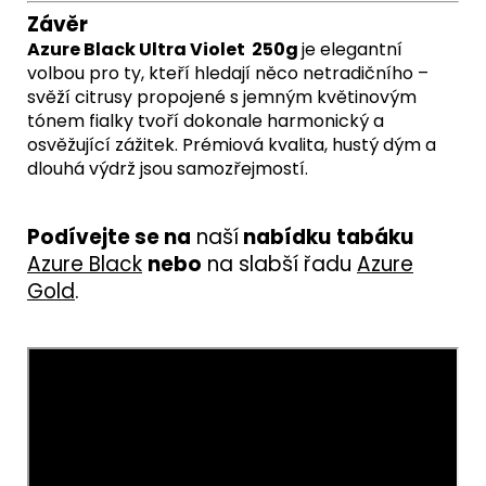
Závěr
Azure Black Ultra Violet 250g
je elegantní
volbou pro ty, kteří hledají něco netradičního –
svěží citrusy propojené s jemným květinovým
tónem fialky tvoří dokonale harmonický a
osvěžující zážitek. Prémiová kvalita, hustý dým a
dlouhá výdrž jsou samozřejmostí.
Podívejte se na
n
aší
nabídku
tab
ák
u
Azure Black
nebo
na slabší řadu
Azure
Gold
.