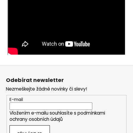
Z
á
Odebírat newsletter
p
Nezmeškejte žádné novinky či slevy!
a
t
E-mail
í
Vložením e-mailu souhlasíte s
podmínkami
ochrany osobních údajů