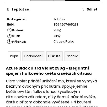
Zeptat se
Sdílet
Kategorie
:
Tabáky
EAN
:
8594207465233
?
250g
Balení
:
?
Silný
Síla
:
?
Citrusy, Fialka
Příchuť
:
Popis
Hodnocení
Diskuze
Značka
Azure Black Ultra Violet 250g – Elegantní
spojení fialkového květu a svěžích citrusů
Ultra Violet přináší unikátní mix, který se vymyká
běžným ovocným příchutím. Spojuje jemně
květinový tón fialky s lehce kyselkavým
citrusovým základem, díky čemuž působí svěže,
čistě a přitom dokonale vyváženě. Při kouření