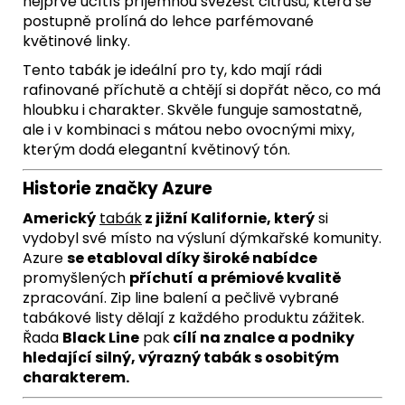
nejprve ucítíš příjemnou svěžest citrusů, která se
postupně prolíná do lehce parfémované
květinové linky.
Tento tabák je ideální pro ty, kdo mají rádi
rafinované příchutě a chtějí si dopřát něco, co má
hloubku i charakter. Skvěle funguje samostatně,
ale i v kombinaci s mátou nebo ovocnými mixy,
kterým dodá elegantní květinový tón.
Historie značky Azure
Americký
tabák
z jižní Kalifornie, který
si
vydobyl své místo na výsluní dýmkařské komunity.
Azure
se etabloval díky široké nabídce
promyšlených
příchutí
a prémiové kvalitě
zpracování. Zip line balení a pečlivě vybrané
tabákové listy dělají z každého produktu zážitek.
Řada
Black Line
pak
cílí na znalce a podniky
hledající silný, výrazný tabák s osobitým
charakterem.