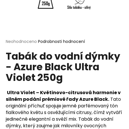
a
j
í
t
?
Průměrné
Neohodnoceno
Podrobnosti hodnocení
hodnocení
Tabák do vodní dýmky
produktu
je
- Azure Black Ultra
0,0
HLEDAT
z
Violet 250g
5
hvězdiček.
D
Ultra Violet – Květinovo-citrusová harmonie v
o
silném podání prémiové řady Azure Black.
Tato
p
originální příchuť spojuje jemně parfémovaný tón
o
fialkového květu s osvěžujícími citrusy, čímž vytváří
r
jedinečně elegantní a svěží mix. Tabák do vodní
u
dýmky, který zaujme jak milovníky ovocných