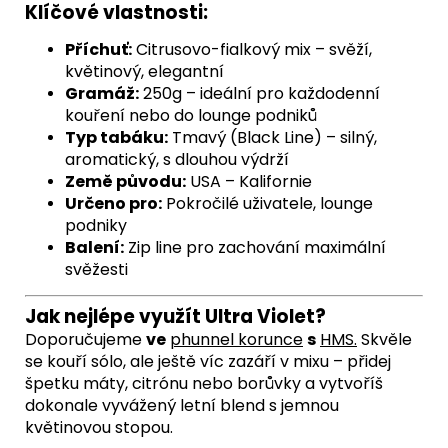
Klíčové vlastnosti:
Příchuť:
Citrusovo-fialkový mix – svěží,
květinový, elegantní
Gramáž:
250g – ideální pro každodenní
kouření nebo do lounge podniků
Typ tabáku:
Tmavý (Black Line) – silný,
aromatický, s dlouhou výdrží
Země původu:
USA – Kalifornie
Určeno pro:
Pokročilé uživatele, lounge
podniky
Balení:
Zip line pro zachování maximální
svěžesti
Jak nejlépe využít Ultra Violet?
Doporučujeme
ve
phunnel korunce
s
HMS
.
Skvěle
se kouří sólo, ale ještě víc zazáří v mixu – přidej
špetku máty, citrónu nebo borůvky a vytvoříš
dokonale vyvážený letní blend s jemnou
květinovou stopou.