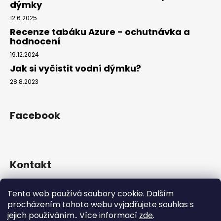
dýmky
12.6.2025
Recenze tabáku Azure - ochutnávka a
hodnocení
19.12.2024
Jak si vyčistit vodní dýmku?
28.8.2023
Facebook
Kontakt
info
@
hookahgang.cz
Tento web používá soubory cookie. Dalším
+420 739 522 572
procházením tohoto webu vyjadřujete souhlas s
hookah_gang.cz/
jejich používáním.. Více informací
zde
.