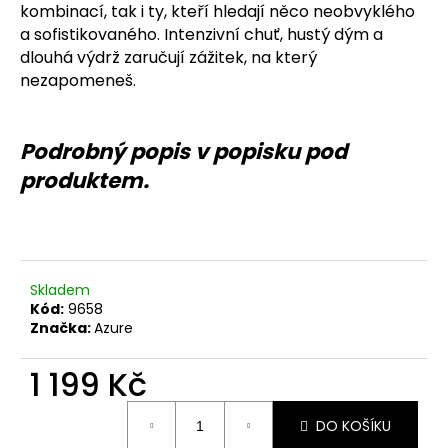
č
kombinací, tak i ty, kteří hledají něco neobvyklého
u
a sofistikovaného. Intenzivní chuť, hustý dým a
j
dlouhá výdrž zaručují zážitek, na který
e
nezapomeneš.
m
e
Podrobný popis v popisku pod
produktem.
Skladem
Kód:
9658
Značka:
Azure
1 199 Kč
Měrná
DO KOŠÍKU
cena: