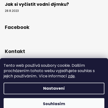
Jak si vyčistit vodní dýmku?
28.8.2023
Facebook
Kontakt
info
@
hookahgang.cz
Tento web používá soubory cookie. Dalším
+420 739 522 572
procházením tohoto webu vyjadřujete souhlas s
hookah_gang.cz/
jejich používáním.. Více informací
zde
.
Nastavení
Vytvořil Shoptet
Copyright 2026
Hookah Gang
. Všechna práva vyhrazena.
Souhlasím