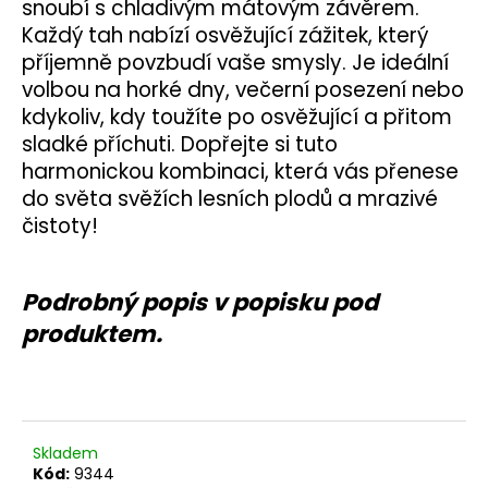
č
snoubí s chladivým mátovým závěrem.
u
Každý tah nabízí osvěžující zážitek, který
j
příjemně povzbudí vaše smysly. Je ideální
e
volbou na horké dny, večerní posezení nebo
m
kdykoliv, kdy toužíte po osvěžující a přitom
e
sladké příchuti. Dopřejte si tuto
harmonickou kombinaci, která vás přenese
do světa svěžích lesních plodů a mrazivé
čistoty!
Podrobný popis v popisku pod
produktem.
Skladem
Kód:
9344