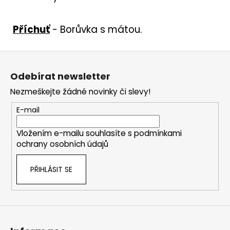
Příchuť
-
Borůvka s mátou
.
Z
á
Odebírat newsletter
p
Nezmeškejte žádné novinky či slevy!
a
t
E-mail
í
Vložením e-mailu souhlasíte s
podmínkami
ochrany osobních údajů
PŘIHLÁSIT SE