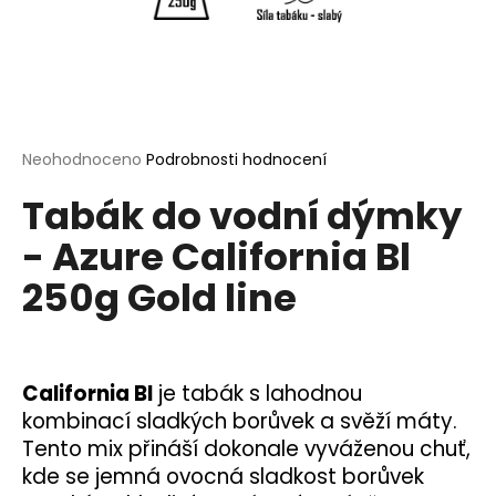
a
j
í
t
?
Průměrné
Neohodnoceno
Podrobnosti hodnocení
hodnocení
Tabák do vodní dýmky
produktu
je
- Azure California Bl
0,0
HLEDAT
z
250g Gold line
5
hvězdiček.
D
o
California Bl
je tabák s lahodnou
p
kombinací sladkých borůvek a svěží máty.
o
Tento mix přináší dokonale vyváženou chuť,
r
u
kde se jemná ovocná sladkost borůvek