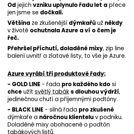
Od
jejich
vzniku uplynulo řadu let
a
přece
jen jsme se
dočkali.
Většina
ze zkušenější
dýmkařů
už
někdy
v životě
ochutnala Azure
a ví
o čem je
řeč.
Přehršel příchutí, doladěné mixy
, zip line
balení uvnitř a zlatavé listy, to vše je Azure.
Azure vyrábí tři produktové řady:
- GOLD LINE
- řada
pro každého kdo
si
chce
užít
světlý tabák
s dlouhou výdrží
,
jedinečnou chutí a příjemnými podtóny.
- BLACK LINE
- silná řada
pro zkušené
dýmkaře a
náročnou klientelu
v podniku.
Doladěné mixy obohacené o podtón
tabákových listů.