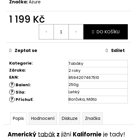
Značka:
Azure
1 199 Kč
Měrná
DO KOŠÍKU
cena:
Zeptat se
Sdílet
Kategorie
:
Tabáky
Záruka
:
2 roky
EAN
:
8594207467510
?
250g
Balení
:
?
Lehký
Síla
:
?
Borůvka, Máta
Příchuť
:
Popis
Hodnocení
Diskuze
Značka
Americký
tabák
z
jižní
Kalifornie
je tady!