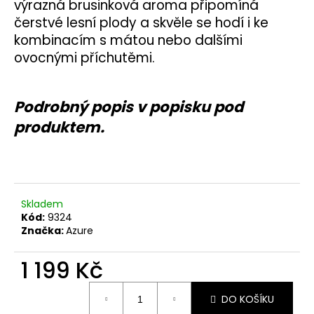
č
výrazná brusinková aroma připomíná
u
čerstvé lesní plody a skvěle se hodí i ke
j
kombinacím s mátou nebo dalšími
e
ovocnými příchutěmi.
m
e
Podrobný popis v popisku pod
produktem.
Skladem
Kód:
9324
Značka:
Azure
1 199 Kč
Měrná
DO KOŠÍKU
cena: