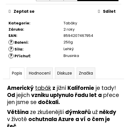
Zeptat se
Sdílet
Kategorie
:
Tabáky
Záruka
:
2 roky
EAN
:
8594207467954
?
250g
Balení
:
?
Lehký
Síla
:
?
Brusinka
Příchuť
:
Popis
Hodnocení
Diskuze
Značka
Americký
tabák
z
jižní
Kalifornie
je tady!
Od
jejich
vzniku uplynulo řadu let
a
přece
jen jsme se
dočkali.
Většina
ze zkušenější
dýmkařů
už
někdy
v životě
ochutnala Azure
a ví
o čem je
řeč.