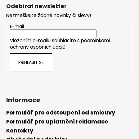
á
Odebírat newsletter
p
Nezmeškejte žádné novinky či slevy!
a
t
E-mail
í
Vložením e-mailu souhlasíte s
podmínkami
ochrany osobních údajů
PŘIHLÁSIT SE
Informace
Formulář pro odstoupení od smlouvy
Formulář pro uplatnění reklamace
Kontakty