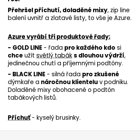
Přehršel příchutí, doladěné mixy
, zip line
balení uvnitř a zlatavé listy, to vše je Azure.
Azure vyrábí tři produktové řady:
- GOLD LINE
- řada
pro každého kdo
si
chce
užít
světlý tabák
s dlouhou výdrží
,
jedinečnou chutí a příjemnými podtóny.
- BLACK LINE
- silná řada
pro zkušené
dýmkaře a
náročnou klientelu
v podniku.
Doladěné mixy obohacené o podtón
tabákových listů.
Příchuť
- kyselý brusinky.
Z