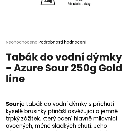
a
j
í
t
?
Průměrné
Neohodnoceno
Podrobnosti hodnocení
hodnocení
Tabák do vodní dýmky
produktu
je
- Azure Sour 250g Gold
0,0
HLEDAT
z
line
5
hvězdiček.
D
o
Sour
je tabák do vodní dýmky s příchutí
p
kyselé brusinky přináší osvěžující a jemně
o
trpký zážitek, který ocení hlavně milovníci
r
u
ovocných, méně sladkých chutí. Jeho