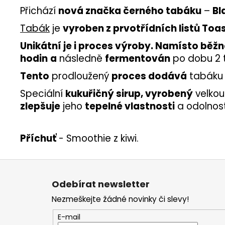
Přichází
nová značka černého tabáku
–
Bl
Tabák
je
vyroben z prvotřídních listů Toas
Unikátní je i proces výroby. Namísto běžn
hodin
a
následně
fermentován
po dobu 2 
Tento
prodloužený
proces dodává
tabák
Speciální
kukuřičný sirup, vyrobený
velkou
zlepšuje
jeho
tepelné vlastnosti
a odolnost
Příchuť
-
Smoothie z kiwi
.
Z
á
Odebírat newsletter
p
Nezmeškejte žádné novinky či slevy!
a
t
E-mail