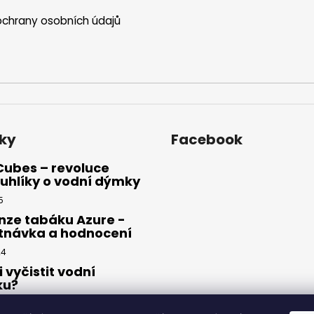
chrany osobních údajů
ky
Facebook
Cubes – revoluce
uhlíky o vodní dýmky
5
nze tabáku Azure -
tnávka a hodnocení
24
i vyčistit vodní
ku?
23