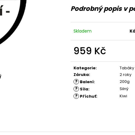
Podrobný popis v p
Skladem
Kó
959 Kč
Měrná
cena:
Kategorie
:
Tabáky
Záruka
:
2 roky
?
200g
Balení
:
?
Silný
Síla
:
?
Kiwi
Příchuť
: