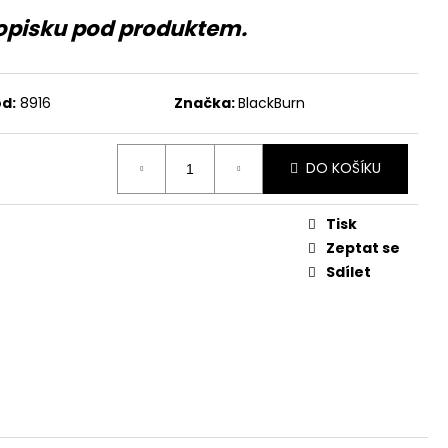
opisku pod produktem.
d:
8916
Značka:
BlackBurn
DO KOŠÍKU
Tisk
Zeptat se
Sdílet