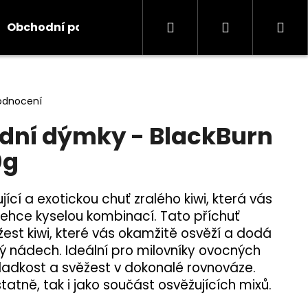
Hledat
Přihlášení
Ná
Obchodní podmínky
Kontakty
Informace
koš
odnocení
dní dýmky - BlackBurn
0g
jící a exotickou chuť zralého kiwi, která vás
 lehce kyselou kombinací. Tato příchuť
žest kiwi, které vás okamžitě osvěží a dodá
ý nádech. Ideální pro milovníky ovocných
sladkost a svěžest v dokonalé rovnováze.
atně, tak i jako součást osvěžujících mixů.