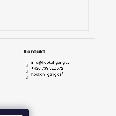
Kontakt
info
@
hookahgang.cz
+420 739 522 572
hookah_gang.cz/