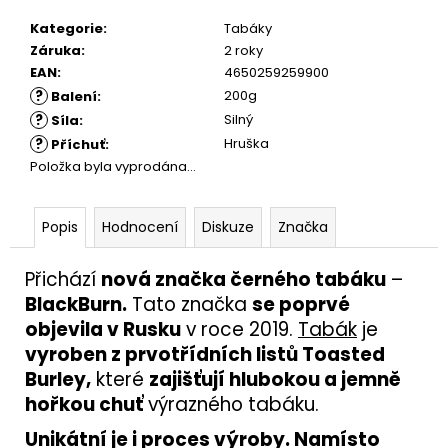
Kategorie
:
Tabáky
Záruka
:
2 roky
EAN
:
4650259259900
?
200g
Balení
:
?
Silný
Síla
:
?
Hruška
Příchuť
:
Položka byla vyprodána…
Popis
Hodnocení
Diskuze
Značka
Přichází
nová značka černého tabáku
–
BlackBurn.
Tato značka
se poprvé
objevila v Rusku
v roce 2019.
Tabák
je
vyroben z prvotřídních listů Toasted
Burley,
které
zajišťují hlubokou a jemně
hořkou chuť
výrazného tabáku.
Unikátní je i proces výroby. Namísto