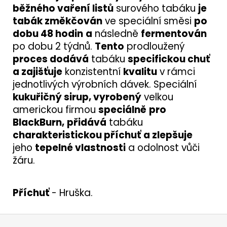
běžného vaření listů
surového tabáku
je
tabák změkčován
ve speciální směsi
po
dobu 48 hodin
a
následně
fermentován
po dobu 2 týdnů.
Tento
prodloužený
proces dodává
tabáku
specifickou chuť
a zajišťuje
konzistentní
kvalitu
v rámci
jednotlivých výrobních dávek. Speciální
kukuřičný sirup, vyrobený
velkou
americkou firmou
speciálně
pro
BlackBurn,
přidává
tabáku
charakteristickou příchuť
a zlepšuje
jeho
tepelné vlastnosti
a odolnost vůči
žáru.
Příchuť
- Hruška.
Z