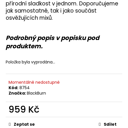
č
přírodní sladkost v jednom. Doporučujeme
u
jak samostatně, tak i jako součást
j
osvěžujících mixů.
e
m
e
Podrobný popis v popisku pod
produktem.
Položka byla vyprodána…
Momentálně nedostupné
Kód:
8754
Značka:
BlackBurn
959 Kč
Měrná
cena:
Zeptat se
Sdílet