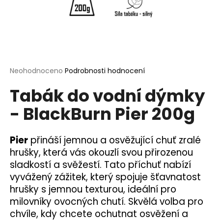
a
j
í
t
?
Průměrné
Neohodnoceno
Podrobnosti hodnocení
hodnocení
Tabák do vodní dýmky
produktu
je
- BlackBurn Pier 200g
0,0
HLEDAT
z
5
hvězdiček.
Pier
přináší jemnou a osvěžující chuť zralé
hrušky, která vás okouzlí svou přirozenou
D
sladkostí a svěžestí. Tato příchuť nabízí
o
vyvážený zážitek, který spojuje šťavnatost
p
o
hrušky s jemnou texturou, ideální pro
r
milovníky ovocných chutí. Skvělá volba pro
u
chvíle, kdy chcete ochutnat osvěžení a