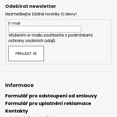
á
Odebírat newsletter
p
Nezmeškejte žádné novinky či slevy!
a
t
E-mail
í
Vložením e-mailu souhlasíte s
podmínkami
ochrany osobních údajů
PŘIHLÁSIT SE
Informace
Formulář pro odstoupení od smlouvy
Formulář pro uplatnění reklamace
Kontakty