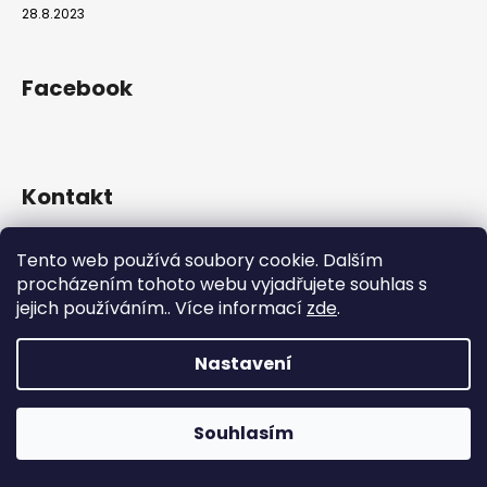
28.8.2023
Facebook
Kontakt
info
@
hookahgang.cz
Tento web používá soubory cookie. Dalším
+420 739 522 572
procházením tohoto webu vyjadřujete souhlas s
hookah_gang.cz/
jejich používáním.. Více informací
zde
.
Nastavení
Vytvořil Shoptet
Copyright 2026
Hookah Gang
. Všechna práva vyhrazena.
Souhlasím
Používáme
ověření věku Adulto