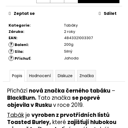
Zeptat se
Sdílet
Kategorie
:
Tabáky
Záruka
:
2 roky
EAN
:
4843321003307
?
200g
Balení
:
?
Silný
Síla
:
?
Jahoda
Příchuť
:
Popis
Hodnocení
Diskuze
Značka
Přichází
nová značka černého tabáku
–
BlackBurn.
Tato značka
se poprvé
objevila v Rusku
v roce 2019.
Tabák
je
vyroben z prvotřídních listů
Toasted Burley,
které
zajišťují hlubokou