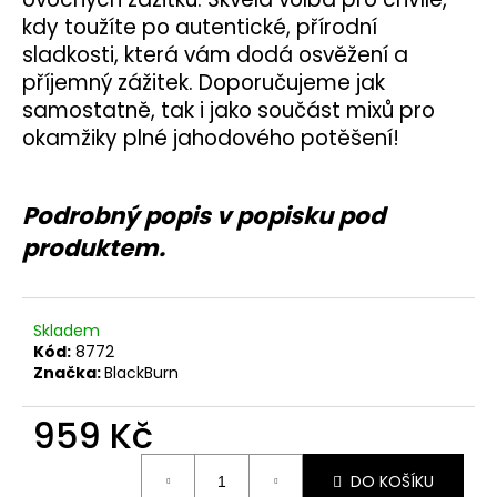
č
u
kdy toužíte po autentické, přírodní
j
sladkosti, která vám dodá osvěžení a
e
příjemný zážitek. Doporučujeme jak
m
samostatně, tak i jako součást mixů pro
e
okamžiky plné jahodového potěšení!
Podrobný popis v popisku pod
produktem.
Skladem
Kód:
8772
Značka:
BlackBurn
959 Kč
Měrná
DO KOŠÍKU
cena: