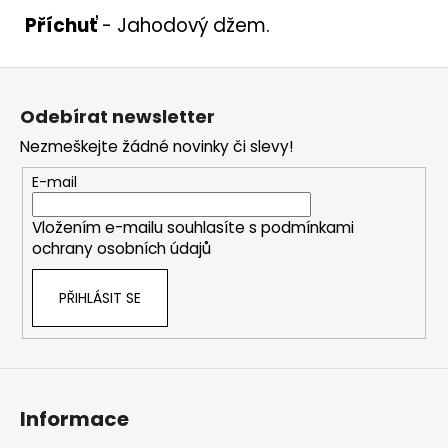
Příchuť
- Jahodový džem.
Z
á
Odebírat newsletter
p
Nezmeškejte žádné novinky či slevy!
a
t
E-mail
í
Vložením e-mailu souhlasíte s
podmínkami
ochrany osobních údajů
PŘIHLÁSIT SE
Informace