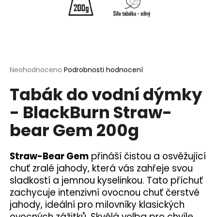
a
j
í
t
?
Průměrné
Neohodnoceno
Podrobnosti hodnocení
hodnocení
Tabák do vodní dýmky
produktu
je
- BlackBurn Straw-
0,0
HLEDAT
z
bear Gem 200g
5
hvězdiček.
D
Straw-Bear Gem
přináší čistou a osvěžující
o
chuť zralé jahody, která vás zahřeje svou
p
sladkostí a jemnou kyselinkou. Tato příchuť
o
zachycuje intenzivní ovocnou chuť čerstvé
r
jahody, ideální pro milovníky klasických
u
ovocných zážitků. Skvělá volba pro chvíle,