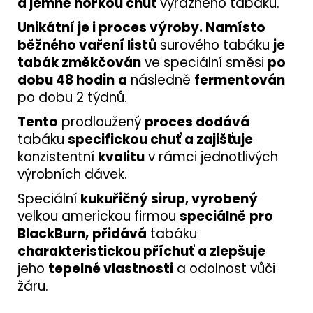
a jemně hořkou chuť
výrazného tabáku.
Unikátní je i proces výroby. Namísto
běžného vaření listů
surového tabáku
je
tabák změkčován
ve speciální směsi
po
dobu 48 hodin
a
následně
fermentován
po dobu 2 týdnů.
Tento
prodloužený
proces dodává
tabáku
specifickou chuť
a zajišťuje
konzistentní
kvalitu
v rámci jednotlivých
výrobních dávek.
Speciální
kukuřičný sirup, vyrobený
velkou americkou firmou
speciálně
pro
BlackBurn,
přidává
tabáku
charakteristickou příchuť
a zlepšuje
jeho
tepelné vlastnosti
a odolnost vůči
žáru.