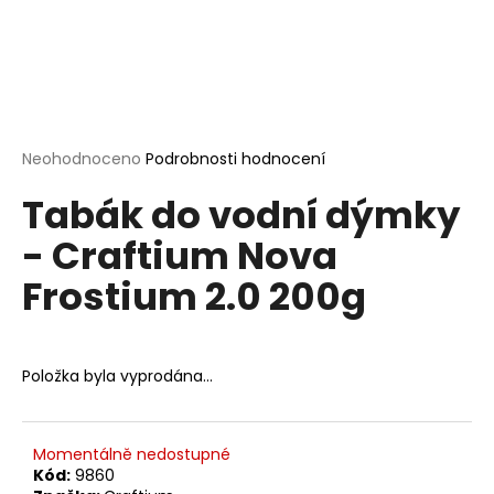
a
j
í
t
?
Průměrné
Neohodnoceno
Podrobnosti hodnocení
hodnocení
Tabák do vodní dýmky
produktu
je
- Craftium Nova
0,0
HLEDAT
z
Frostium 2.0 200g
5
hvězdiček.
D
o
Položka byla vyprodána…
p
o
r
Momentálně nedostupné
u
Kód:
9860