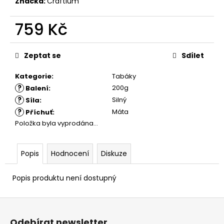
č
Značka:
Craftium
u
j
759 Kč
e
Měrná
m
cena:
e
Zeptat se
Sdílet
Kategorie
:
Tabáky
?
200g
Balení
:
?
Silný
Síla
:
?
Máta
Příchuť
:
Položka byla vyprodána…
Popis
Hodnocení
Diskuze
Popis produktu není dostupný
Z
á
Odebírat newsletter