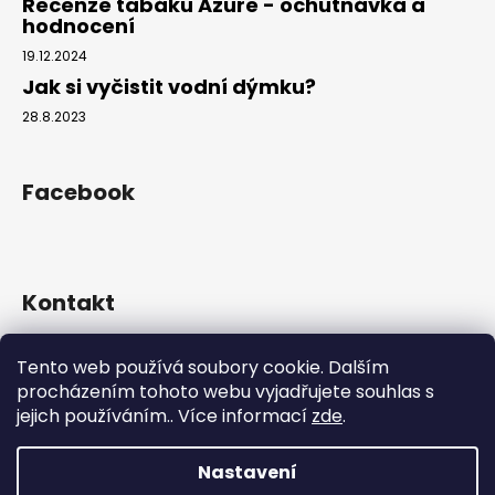
Recenze tabáku Azure - ochutnávka a
hodnocení
19.12.2024
Jak si vyčistit vodní dýmku?
28.8.2023
Facebook
Kontakt
info
@
hookahgang.cz
Tento web používá soubory cookie. Dalším
+420 739 522 572
procházením tohoto webu vyjadřujete souhlas s
hookah_gang.cz/
jejich používáním.. Více informací
zde
.
Nastavení
Vytvořil Shoptet