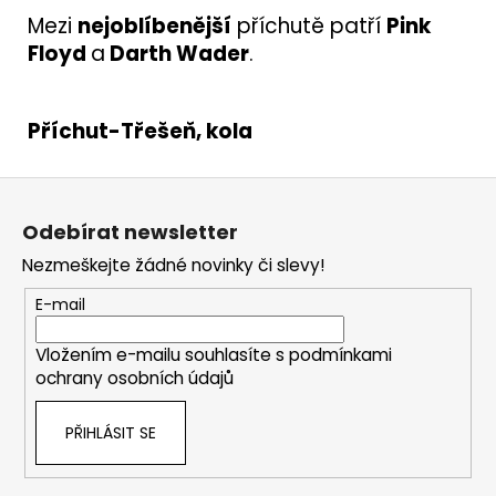
Mezi
nejoblíbenější
příchutě patří
Pink
Floyd
a
Darth Wader
.
Příchut-Třešeň, kola
Z
á
Odebírat newsletter
p
Nezmeškejte žádné novinky či slevy!
a
t
E-mail
í
Vložením e-mailu souhlasíte s
podmínkami
ochrany osobních údajů
PŘIHLÁSIT SE