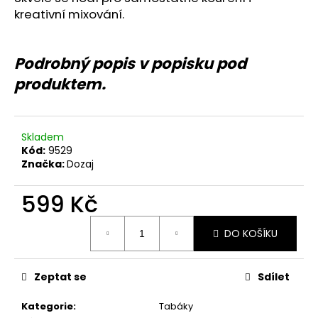
č
kreativní mixování.
u
j
e
Podrobný popis v popisku pod
m
e
produktem.
Skladem
Kód:
9529
Značka:
Dozaj
599 Kč
Měrná
DO KOŠÍKU
cena:
Zeptat se
Sdílet
Kategorie
:
Tabáky