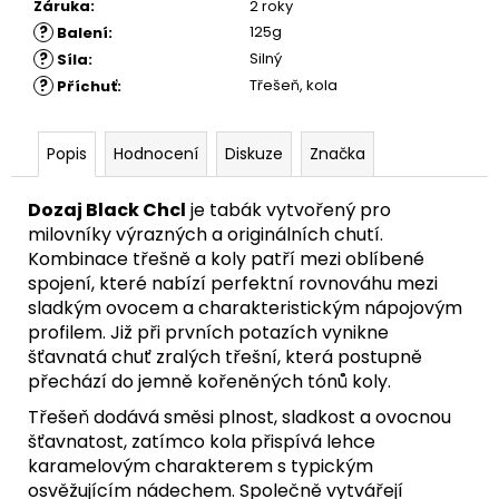
Záruka
:
2 roky
?
125g
Balení
:
?
Silný
Síla
:
?
Třešeň, kola
Příchuť
:
Popis
Hodnocení
Diskuze
Značka
Dozaj Black Chcl
je tabák vytvořený pro
milovníky výrazných a originálních chutí.
Kombinace třešně a koly patří mezi oblíbené
spojení, které nabízí perfektní rovnováhu mezi
sladkým ovocem a charakteristickým nápojovým
profilem. Již při prvních potazích vynikne
šťavnatá chuť zralých třešní, která postupně
přechází do jemně kořeněných tónů koly.
Třešeň dodává směsi plnost, sladkost a ovocnou
šťavnatost, zatímco kola přispívá lehce
karamelovým charakterem s typickým
osvěžujícím nádechem. Společně vytvářejí