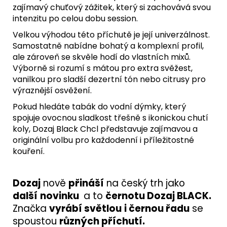
zajímavý chuťový zážitek, který si zachovává svou
intenzitu po celou dobu session.
Velkou výhodou této příchutě je její univerzálnost.
Samostatně nabídne bohatý a komplexní profil,
ale zároveň se skvěle hodí do vlastních mixů.
Výborně si rozumí s mátou pro extra svěžest,
vanilkou pro sladší dezertní tón nebo citrusy pro
výraznější osvěžení.
Pokud hledáte tabák do vodní dýmky, který
spojuje ovocnou sladkost třešně s ikonickou chutí
koly, Dozaj Black Chcl představuje zajímavou a
originální volbu pro každodenní i příležitostné
kouření.
Dozaj
nově
přináší
na český trh jako
další
novinku
a to
černotu Dozaj BLACK.
Značka
vyrábí světlou
i černou řadu
se
spoustou
různých příchutí.