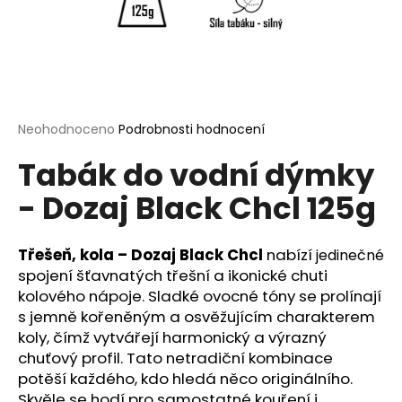
a
j
í
t
?
Průměrné
Neohodnoceno
Podrobnosti hodnocení
hodnocení
Tabák do vodní dýmky
produktu
je
- Dozaj Black Chcl 125g
0,0
HLEDAT
z
5
hvězdiček.
Třešeň, kola – Dozaj Black Chcl
nabízí
jedinečné
spojení šťavnatých třešní a ikonické chuti
D
kolového nápoje. Sladké ovocné tóny se prolínají
o
s jemně kořeněným a osvěžujícím charakterem
p
koly, čímž vytvářejí harmonický a výrazný
o
chuťový profil. Tato netradiční kombinace
r
potěší každého, kdo hledá něco originálního.
u
Skvěle se hodí pro samostatné kouření i