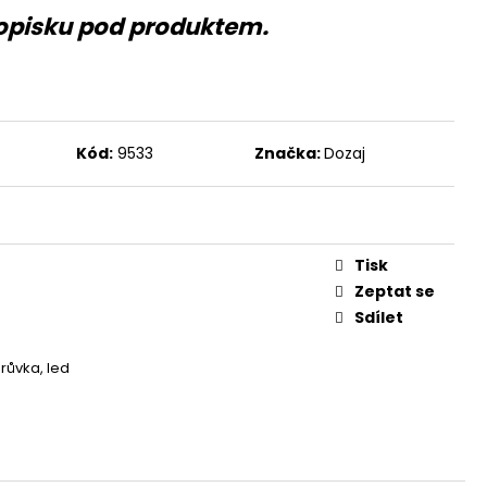
opisku pod produktem.
Kód:
9533
Značka:
Dozaj
Tisk
Zeptat se
Sdílet
orůvka, led