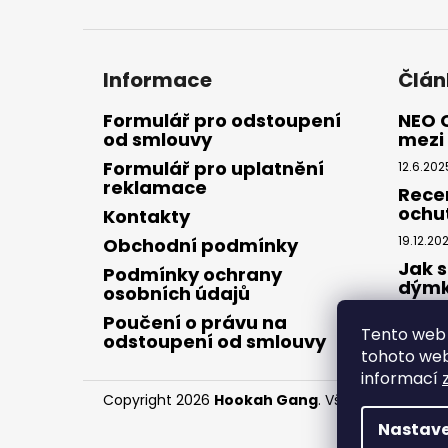
Informace
Člán
Formulář pro odstoupení
NEO 
od smlouvy
mezi 
Formulář pro uplatnění
12.6.202
reklamace
Rece
ochu
Kontakty
19.12.20
Obchodní podmínky
Jak s
Podmínky ochrany
dým
osobních údajů
28.8.20
Poučení o právu na
Tento web 
odstoupení od smlouvy
tohoto webu
informací
Copyright 2026
Hookah Gang
. Všechna práva v
Nastave