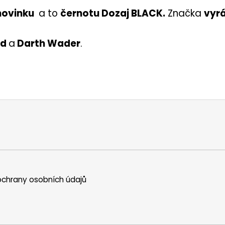
novinku
a to
černotu Dozaj BLACK.
Značka
vyrá
yd
a
Darth Wader
.
chrany osobních údajů