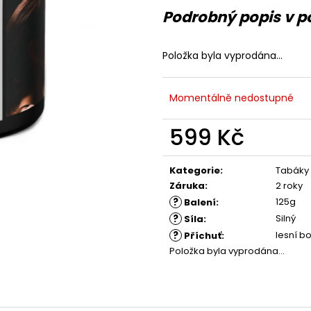
Podrobný popis v p
Položka byla vyprodána…
Momentálně nedostupné
599 Kč
Měrná
cena:
Kategorie
:
Tabáky
Záruka
:
2 roky
?
125g
Balení
:
?
Silný
Síla
:
?
lesní b
Příchuť
:
Položka byla vyprodána…