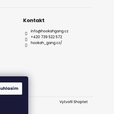
Kontakt
info
@
hookahgang.cz
+420 739 522 572
hookah_gang.cz/
ouhlasím
Vytvořil Shoptet