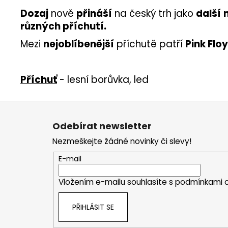
Dozaj
nově
přináší
na český trh jako
další
různých příchutí.
Mezi
nejoblíbenější
příchutě patří
Pink Flo
Příchuť
- lesní borůvka, led
Z
á
Odebírat newsletter
p
Nezmeškejte žádné novinky či slevy!
a
t
E-mail
í
Vložením e-mailu souhlasíte s
podmínkami o
PŘIHLÁSIT SE