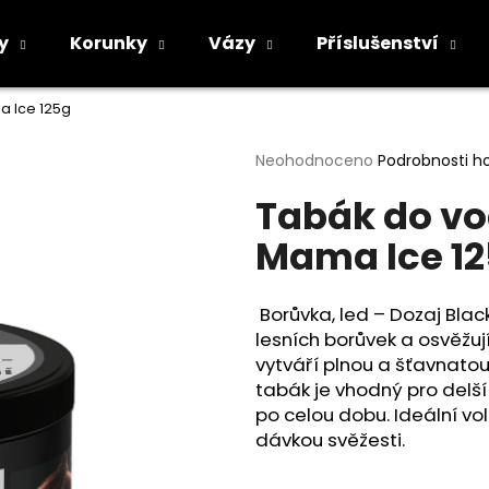
y
Korunky
Vázy
Příslušenství
a Ice 125g
Co potřebujete najít?
Průměrné
Neohodnoceno
Podrobnosti h
hodnocení
Tabák do vo
produktu
HLEDAT
je
Mama Ice 1
0,0
z
5
Doporučujeme
hvězdiček.
Borůvka, led – Dozaj Blac
lesních borůvek a osvěžu
vytváří plnou a šťavnato
tabák je vhodný pro delší
po celou dobu. Ideální vo
dávkou svěžesti.