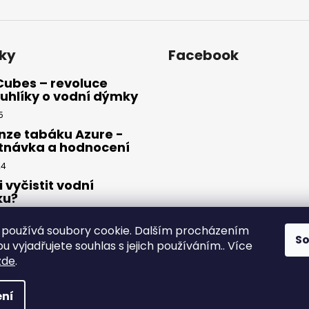
ky
Facebook
Cubes – revoluce
uhlíky o vodní dýmky
5
nze tabáku Azure -
tnávka a hodnocení
24
i vyčistit vodní
ku?
23
používá soubory cookie. Dalším procházením
S
 vyjadřujete souhlas s jejich používáním.. Více
zde
.
yhrazena.
ní