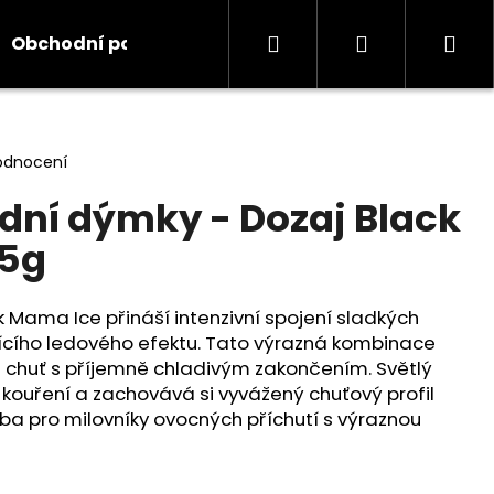
Hledat
Přihlášení
Ná
Obchodní podmínky
Kontakty
Informace
koš
odnocení
dní dýmky - Dozaj Black
25g
k Mama Ice přináší intenzivní spojení sladkých
jícího ledového efektu. Tato výrazná kombinace
u chuť s příjemně chladivým zakončením. Světlý
 kouření a zachovává si vyvážený chuťový profil
lba pro milovníky ovocných příchutí s výraznou