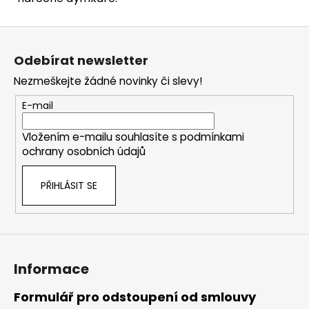
Z
á
Odebírat newsletter
p
Nezmeškejte žádné novinky či slevy!
a
t
E-mail
í
Vložením e-mailu souhlasíte s
podmínkami
ochrany osobních údajů
PŘIHLÁSIT SE
Informace
Formulář pro odstoupení od smlouvy