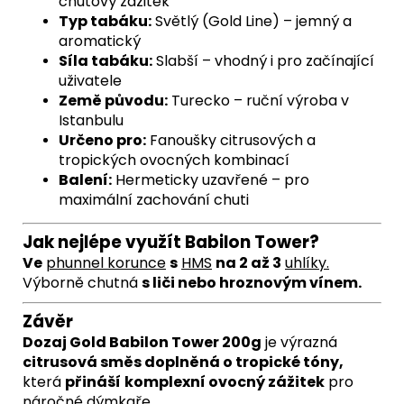
chuťový zážitek
Typ tabáku:
Světlý (Gold Line) – jemný a
aromatický
Síla tabáku:
Slabší – vhodný i pro začínající
uživatele
Země původu:
Turecko – ruční výroba v
Istanbulu
Určeno pro:
Fanoušky citrusových a
tropických ovocných kombinací
Balení:
Hermeticky uzavřené – pro
maximální zachování chuti
Jak nejlépe využít Babilon Tower?
Ve
phunnel
korunce
s
HMS
na 2 až 3
uhlíky
.
Výborně chutná
s liči nebo hroznovým vínem.
Závěr
Dozaj Gold Babilon Tower 200g
je výrazná
citrusová směs doplněná o tropické tóny,
která
přináší
komplexní ovocný zážitek
pro
náročné dýmkaře.