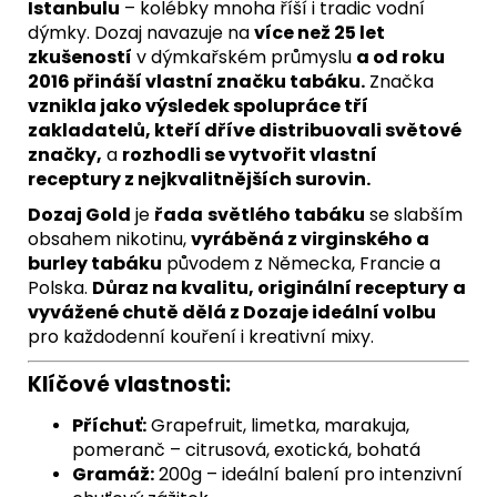
Istanbulu
– kolébky mnoha říší i tradic vodní
dýmky. Dozaj navazuje na
více než 25 let
zkušeností
v dýmkařském průmyslu
a od roku
2016 přináší vlastní značku tabáku.
Značka
vznikla jako výsledek spolupráce tří
zakladatelů, kteří dříve distribuovali světové
značky,
a
rozhodli se vytvořit vlastní
receptury z nejkvalitnějších surovin.
Dozaj Gold
je
řada
světlého tabáku
se slabším
obsahem nikotinu,
vyráběná z virginského a
burley tabáku
původem z Německa, Francie a
Polska.
Důraz na kvalitu, originální receptury
a
vyvážené chutě dělá z Dozaje ideální volbu
pro každodenní kouření i kreativní mixy.
Klíčové vlastnosti:
Příchuť:
Grapefruit, limetka, marakuja,
pomeranč – citrusová, exotická, bohatá
Gramáž:
200g – ideální balení pro intenzivní