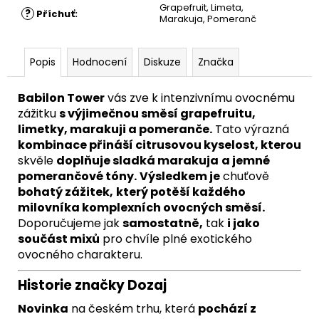
Grapefruit, Limeta,
?
Příchuť
:
Marakuja, Pomeranč
Popis
Hodnocení
Diskuze
Značka
Babilon Tower
vás zve k intenzivnímu ovocnému
zážitku
s výjimečnou směsí grapefruitu,
limetky, marakuji a pomeranče.
Tato výrazná
kombinace přináší citrusovou kyselost, kterou
skvěle
doplňuje sladká marakuja
a jemné
pomerančové tóny.
Výsledkem je
chuťově
bohatý zážitek,
který potěší každého
milovníka komplexních ovocných směsí.
Doporučujeme jak
samostatně,
tak
i jako
součást mixů
pro chvíle plné exotického
ovocného charakteru.
Historie značky Dozaj
Novinka
na českém trhu, která
pochází z