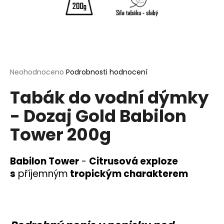
a
j
í
t
?
Průměrné
Neohodnoceno
Podrobnosti hodnocení
hodnocení
Tabák do vodní dýmky
produktu
je
- Dozaj Gold Babilon
0,0
HLEDAT
z
Tower 200g
5
hvězdiček.
D
Babilon Tower
-
Citrusová exploze
o
s
příjemným
tropickým charakterem
p
o
r
u