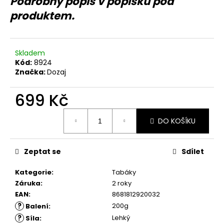
Podrobný popis v popisku pod
č
u
produktem.
j
e
m
Skladem
e
Kód:
8924
Značka:
Dozaj
699 Kč
Měrná
DO KOŠÍKU
cena:
Zeptat se
Sdílet
Kategorie
:
Tabáky
Záruka
:
2 roky
EAN
:
8681812920032
?
200g
Balení
:
?
Lehký
Síla
: