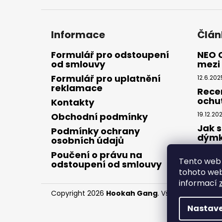
Informace
Člán
Formulář pro odstoupení
NEO 
od smlouvy
mezi 
Formulář pro uplatnění
12.6.202
reklamace
Rece
ochu
Kontakty
19.12.20
Obchodní podmínky
Jak s
Podmínky ochrany
dým
osobních údajů
28.8.20
Poučení o právu na
Tento web 
odstoupení od smlouvy
tohoto webu
informací
Copyright 2026
Hookah Gang
. Všechna práva v
Nastave