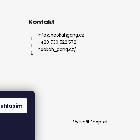
Kontakt
info
@
hookahgang.cz
+420 739 522 572
hookah_gang.cz/
ouhlasím
Vytvořil Shoptet