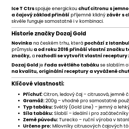
Ice T Ctrs
spojuje energickou
chuť citronu
s jemno
a čajový základ přináší
příjemně klidný
závěr
s 
skvěle funguje samostatně i v kombinaci.
Historie značky Dozaj Gold
Novinka
na českém trhu, která
pochází z Istanbu
průmyslu
a od roku 2016 přináší vlastní značku 
značky,
a
rozhodli se vytvořit vlastní receptury 
Dozaj Gold
je
řada
světlého tabáku
se slabším o
na kvalitu, originální receptury
a vyvážené chut
Klíčové vlastnosti:
Příchuť:
Citron, ledový čaj – citrusová, jemně č
Gramáž:
200g – vhodné pro samostatné použit
Typ tabáku:
Světlý (Gold Line) – jemný a lehk
Síla tabáku:
Slabší – ideální i pro začátečníky
Země původu:
Turecko – ruční výroba v Istan
Určeno pro:
Milovníky citrusových čajových tó