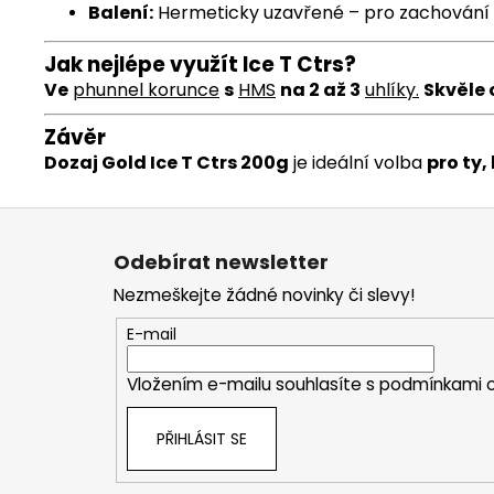
Balení:
Hermeticky uzavřené – pro zachování č
Jak nejlépe využít Ice T Ctrs?
Ve
phunnel
korunce
s
HMS
na 2 až 3
uhlíky
.
Skvěle 
Závěr
Dozaj Gold Ice T Ctrs 200g
je ideální volba
pro ty
Z
á
Odebírat newsletter
p
Nezmeškejte žádné novinky či slevy!
a
t
E-mail
í
Vložením e-mailu souhlasíte s
podmínkami o
PŘIHLÁSIT SE