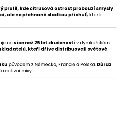
 profil, kde citrusová ostrost probouzí smysly
ící, ale ne přehnaně sladkou příchuť,
která
uje na
více než 25 let zkušeností
v dýmkařském
akladatelů, kteří dříve distribuovali světové
áku
původem z Německa, Francie a Polska.
Důraz
kreativní mixy.