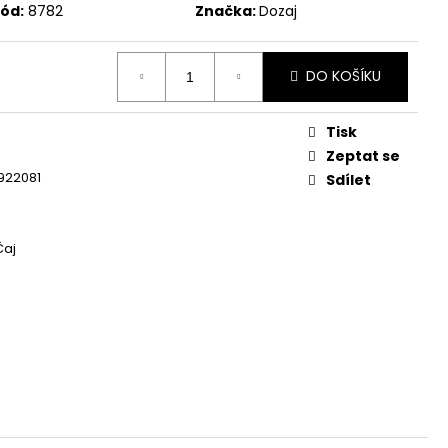
ód:
8782
Značka:
Dozaj
DO KOŠÍKU
Tisk
Zeptat se
922081
Sdílet
Čaj