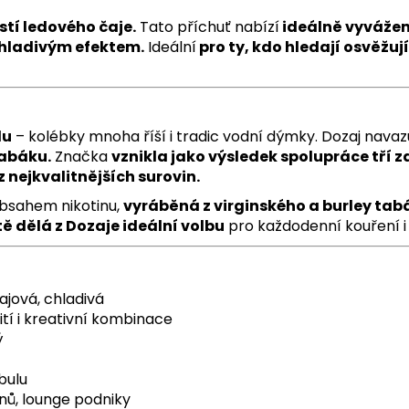
stí ledového čaje.
Tato příchuť nabízí
ideálně vyvážený
chladivým efektem.
Ideální
pro ty, kdo hledají osvěžuj
lu
– kolébky mnoha říší i tradic vodní dýmky. Dozaj navaz
tabáku.
Značka
vznikla jako výsledek spolupráce tří z
z nejkvalitnějších surovin.
bsahem nikotinu,
vyráběná z virginského a burley tab
ě dělá z Dozaje ideální volbu
pro každodenní kouření i 
ajová, chladivá
í i kreativní kombinace
ý
bulu
nů, lounge podniky