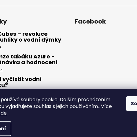
ky
Facebook
Cubes – revoluce
uhlíky o vodní dýmky
5
nze tabáku Azure -
tnávka a hodnocení
24
i vyčistit vodní
ku?
23
používá soubory cookie. Dalším procházením
S
 vyjadřujete souhlas s jejich používáním.. Více
zde
.
yhrazena.
ní