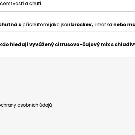
erstvosti a chuti
chutná s
příchutěmi jako jsou
broskev,
limetka
nebo ma
, kdo hledají vyvážený citrusovo-čajový mix s chlad
chrany osobních údajů