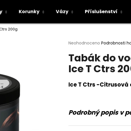
y
Korunky
Vázy
Příslušenství
Ctrs 200g
Co potřebujete najít?
Průměrné
Neohodnoceno
Podrobnosti h
hodnocení
Tabák do vo
produktu
HLEDAT
je
Ice T Ctrs 2
0,0
z
5
Doporučujeme
hvězdiček.
Ice T Ctrs -
Citrusová
Podrobný popis v p