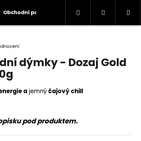
Hledat
Přihlášení
Ná
Obchodní podmínky
Kontakty
Informace
koš
odnocení
dní dýmky - Dozaj Gold
00g
energie a
jemný
čajový chill
opisku pod produktem.