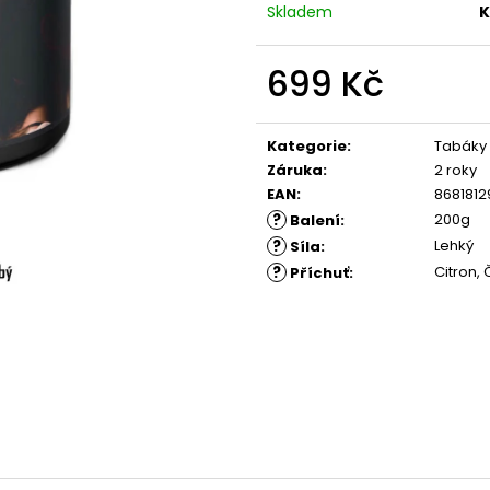
Skladem
K
699 Kč
Měrná
cena:
Kategorie
:
Tabáky
Záruka
:
2 roky
EAN
:
8681812
?
200g
Balení
:
?
Lehký
Síla
:
?
Citron, 
Příchuť
: