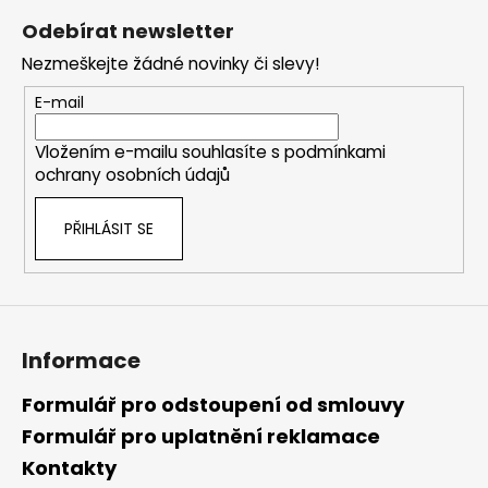
á
Odebírat newsletter
p
Nezmeškejte žádné novinky či slevy!
a
t
E-mail
í
Vložením e-mailu souhlasíte s
podmínkami
ochrany osobních údajů
PŘIHLÁSIT SE
Informace
Formulář pro odstoupení od smlouvy
Formulář pro uplatnění reklamace
Kontakty