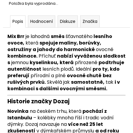
Položka byla vyprodána…
Popis
Hodnocení
Diskuze
Značka
Mix Brr
je lahodná
směs
šťavnatého
lesního
ovoce,
která
spojuje maliny, borůvky,
ostružiny
a jahody do harmonické
ovocné
kombinace.
Příchuť
nabízí vyváženou sladkost
s
jemnou
kyselinkou,
která
přirozeně
podtrhuje
autentičnost
lesních plodů. Ideální
pro ty, kdo
preferují
přírodní a plné
ovocné chutě
bez
rušivých prvků.
Skvělá jak
samostatně,
tak
i v
kombinaci s dalšími ovocnými směsmi.
Historie značky Dozaj
Novinka
na českém trhu, která
pochází z
Istanbulu
– kolébky mnoha říší i tradic vodní
dýmky. Dozaj navazuje na
více než 25 let
zkušeností
v dýmkařském průmyslu
a od roku