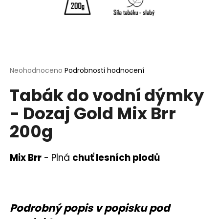
a
j
í
t
?
Průměrné
Neohodnoceno
Podrobnosti hodnocení
hodnocení
Tabák do vodní dýmky
produktu
je
- Dozaj Gold Mix Brr
0,0
HLEDAT
z
200g
5
hvězdiček.
D
Mix Brr
-
Plná
chuť lesních plodů
o
p
o
r
Podrobný popis v popisku pod
u