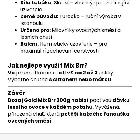
Síla tabáku:
Slabší – vhodný i pro začínající
uživatele
Země původu:
Turecko – ruční výroba v
Istanbulu
Určeno pro:
Milovníky ovocných směsí a
lesních chutí
Balení:
Hermeticky uzavřené – pro
maximální zachování čerstvosti
Jak nejlépe využít Mix Brr?
Ve
phunnel
korunce
s
HMS
na 2 až 3
uhlíky
.
Výborně chutná
s citronem nebo mátou.
Závěr
Dozaj Gold Mix Brr 200g nabízí
poctivou
dávku
lesního ovoce v každém potahu.
Vyvážená,
přirozená chuť, která
potěší každého fanouška
ovocných směsí.
Z