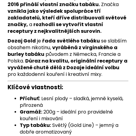
2016 přináší vlastní značku tabáku.
Značka
vznikla jako výsledek spolupráce tří
zakladatelů, kteří dříve distribuovali světové
značky,
a
rozhodli se vytvořit vlastní
receptury z nejkvalitnějších surovin.
Dozaj Gold
je
řada
světlého tabáku
se slabším
obsahem nikotinu,
vyráběná z virginského a
burley tabáku
původem z Německa, Francie a
Polska.
Důraz na kvalitu, originální receptury
a
vyvážené chutě dělá z Dozaje ideální volbu
pro každodenní kouření i kreativní mixy.
Klíčové vlastnosti:
Příchuť:
Lesní plody – sladká, jemně kyselá,
přirozená
Gramáž:
200g – ideální pro pravidelné
kouření i mixování
Typ tabáku:
Světlý (Gold Line) – jemný a
dobře aromatizovaný