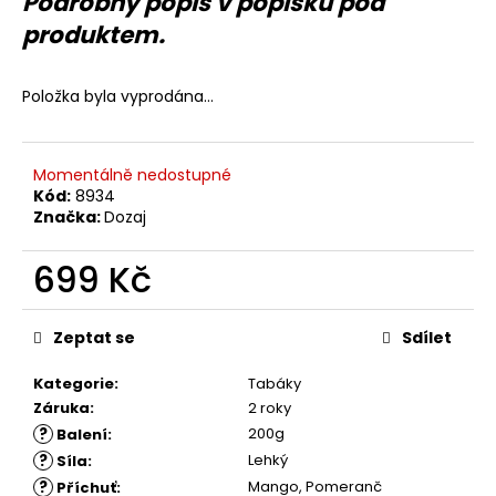
Podrobný popis v popisku pod
č
u
produktem.
j
e
m
Položka byla vyprodána…
e
Momentálně nedostupné
Kód:
8934
Značka:
Dozaj
699 Kč
Měrná
cena:
Zeptat se
Sdílet
Kategorie
:
Tabáky
Záruka
:
2 roky
?
200g
Balení
:
?
Lehký
Síla
:
?
Mango, Pomeranč
Příchuť
: