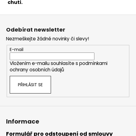
chuti.
Z
á
Odebírat newsletter
p
Nezmeškejte žádné novinky či slevy!
a
t
E-mail
í
Vložením e-mailu souhlasíte s
podmínkami
ochrany osobních údajů
PŘIHLÁSIT SE
Informace
Formulář pro odstoupení od smlouvy