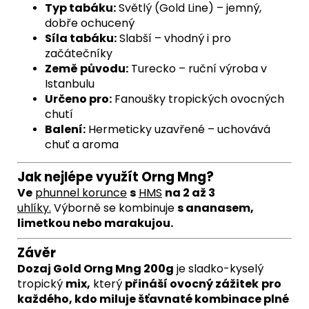
Typ tabáku:
Světlý (Gold Line) – jemný,
dobře ochucený
Síla tabáku:
Slabší – vhodný i pro
začátečníky
Země původu:
Turecko – ruční výroba v
Istanbulu
Určeno pro:
Fanoušky tropických ovocných
chutí
Balení:
Hermeticky uzavřené – uchovává
chuť a aroma
Jak nejlépe využít Orng Mng?
Ve
phunnel
korunce
s
HMS
na 2 až 3
uhlíky
.
Výborně se kombinuje
s ananasem,
limetkou nebo marakujou.
Závěr
Dozaj Gold Orng Mng 200g
je sladko-kyselý
tropický
mix,
který
přináší ovocný zážitek
pro
každého, kdo miluje šťavnaté kombinace plné