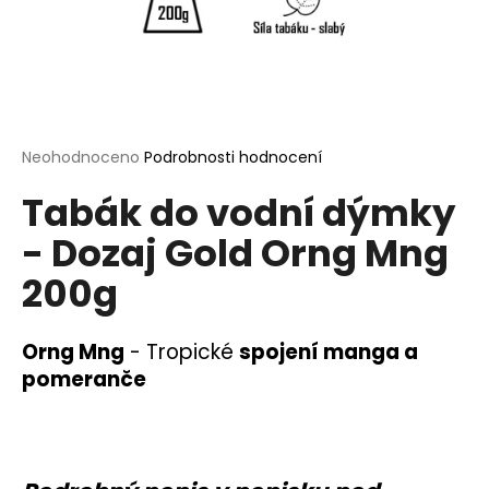
a
j
í
t
?
Průměrné
Neohodnoceno
Podrobnosti hodnocení
hodnocení
Tabák do vodní dýmky
produktu
je
- Dozaj Gold Orng Mng
0,0
HLEDAT
z
200g
5
hvězdiček.
D
Orng Mng
-
Tropické
spojení manga a
o
pomeranče
p
o
r
u