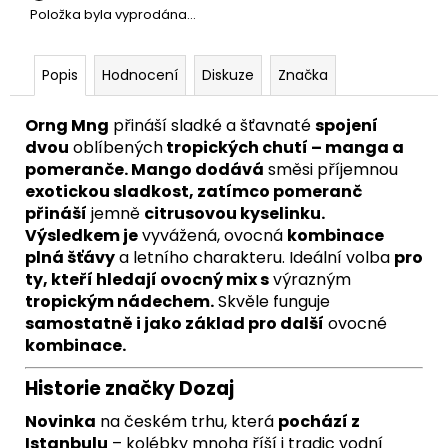
Položka byla vyprodána…
Popis
Hodnocení
Diskuze
Značka
Orng Mng
přináší sladké a šťavnaté
spojení
dvou
oblíbených
tropických chutí – manga a
pomeranče. Mango dodává
směsi příjemnou
exotickou sladkost, zatímco pomeranč
přináší
jemně
citrusovou kyselinku.
Výsledkem je
vyvážená, ovocná
kombinace
plná šťávy
a letního charakteru. Ideální volba
pro
ty, kteří hledají ovocný mix s
výrazným
tropickým nádechem.
Skvěle funguje
samostatně i jako základ pro další
ovocné
kombinace.
Historie značky Dozaj
Novinka
na českém trhu, která
pochází z
Istanbulu
– kolébky mnoha říší i tradic vodní