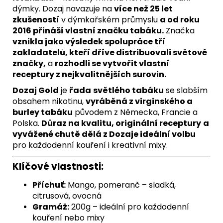
dýmky. Dozaj navazuje na
více než 25 let
zkušeností
v dýmkařském průmyslu
a od roku
2016 přináší vlastní značku tabáku.
Značka
vznikla jako výsledek spolupráce tří
zakladatelů, kteří dříve distribuovali světové
značky,
a
rozhodli se vytvořit vlastní
receptury z nejkvalitnějších surovin.
Dozaj Gold
je
řada
světlého tabáku
se slabším
obsahem nikotinu,
vyráběná z virginského a
burley tabáku
původem z Německa, Francie a
Polska.
Důraz na kvalitu, originální receptury
a
vyvážené chutě dělá z Dozaje ideální volbu
pro každodenní kouření i kreativní mixy.
Klíčové vlastnosti:
Příchuť:
Mango, pomeranč – sladká,
citrusová, ovocná
Gramáž:
200g – ideální pro každodenní
kouření nebo mixy