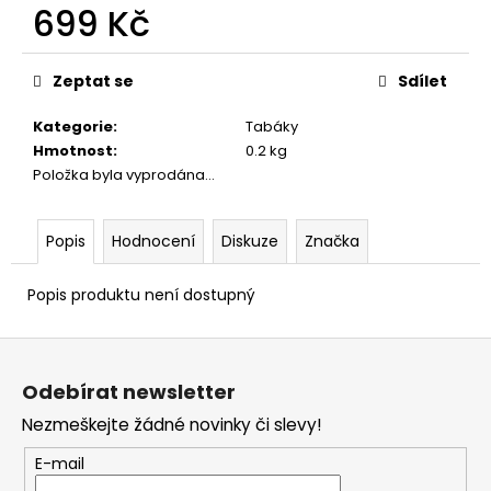
č
699 Kč
u
j
Měrná
e
cena:
Zeptat se
Sdílet
m
e
Kategorie
:
Tabáky
Hmotnost
:
0.2 kg
Položka byla vyprodána…
Popis
Hodnocení
Diskuze
Značka
Popis produktu není dostupný
Z
á
Odebírat newsletter
p
Nezmeškejte žádné novinky či slevy!
a
t
E-mail