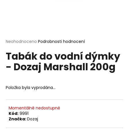
a
j
í
t
?
Průměrné
Neohodnoceno
Podrobnosti hodnocení
hodnocení
Tabák do vodní dýmky
produktu
je
- Dozaj Marshall 200g
0,0
HLEDAT
z
5
hvězdiček.
Položka byla vyprodána…
D
o
p
Momentálně nedostupné
o
Kód:
9991
r
Značka:
Dozaj
u