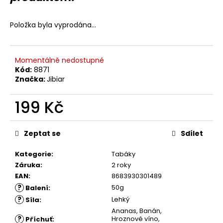
č
u
j
Položka byla vyprodána…
e
m
e
Momentálně nedostupné
Kód:
8871
Značka:
Jibiar
199 Kč
Měrná
cena:
Zeptat se
Sdílet
Kategorie
:
Tabáky
Záruka
:
2 roky
EAN
:
8683930301489
?
50g
Balení
:
?
Lehký
Síla
:
Ananas, Banán,
?
Hroznové víno,
Příchuť
: