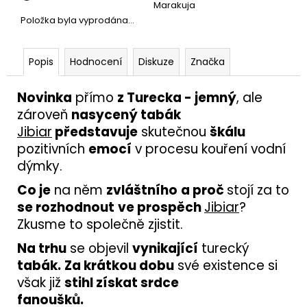
Marakuja
Položka byla vyprodána…
Popis
Hodnocení
Diskuze
Značka
Novinka
přímo
z Turecka - jemný
, ale
zároveň
nasycený tabák
Jibiar
představuje
skutečnou
škálu
pozitivních
emocí
v procesu kouření vodní
dýmky.
Co je
na něm
zvláštního
a proč
stojí za to
se rozhodnout
ve prospěch
Jibiar
?
Zkusme to společně zjistit.
Na trhu
se objevil
vynikající
turecký
tabák.
Za krátkou dobu
své existence si
však již
stihl získat srdce
fanoušků.