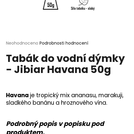
a
j
í
t
?
Průměrné
Neohodnoceno
Podrobnosti hodnocení
hodnocení
Tabák do vodní dýmky
produktu
je
- Jibiar Havana 50g
0,0
HLEDAT
z
5
hvězdiček.
D
Havana
je tropický mix ananasu, marakuji,
o
sladkého banánu a hroznového vína.
p
o
r
Podrobný popis v popisku pod
u
produktem.