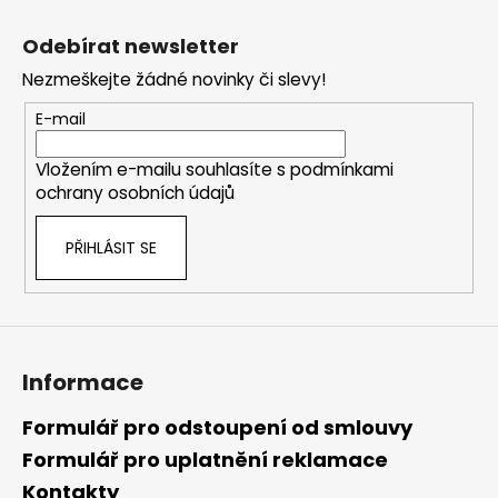
Z
á
Odebírat newsletter
p
Nezmeškejte žádné novinky či slevy!
a
t
E-mail
í
Vložením e-mailu souhlasíte s
podmínkami
ochrany osobních údajů
PŘIHLÁSIT SE
Informace
Formulář pro odstoupení od smlouvy
Formulář pro uplatnění reklamace
Kontakty