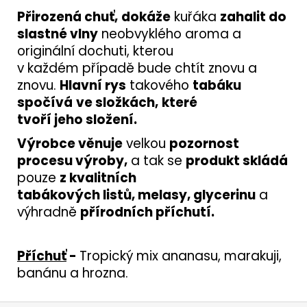
Přirozená chuť,
dokáže
kuřáka
zahalit do
slastné vlny
neobvyklého aroma a
originální dochuti, kterou
v každém případě bude chtít znovu a
znovu.
Hlavní rys
takového
tabáku
spočívá
ve složkách,
které
tvoří jeho složení.
Výrobce věnuje
velkou
pozornost
procesu výroby,
a tak se
produkt skládá
pouze
z kvalitních
tabákových listů, melasy, glycerinu
a
výhradně
přírodních příchutí.
Příchuť
-
Tropický mix ananasu, marakuji,
banánu a hrozna
.