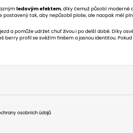
razným
ledovým efektem
, díky čemuž působí moderně 
fil je postavený tak, aby nepůsobil ploše, ale naopak měl 
dojezd a pomůže udržet chuť živou i po delší době. Díky os
hceš berry profil se svěžím finišem a jasnou identitou. Pok
chrany osobních údajů