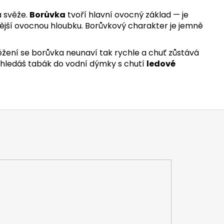
a svěže.
Borůvka
tvoří hlavní ovocný základ — je
plnější ovocnou hloubku. Borůvkový charakter je jemně
věžení se borůvka neunaví tak rychle a chuť zůstává
ud hledáš tabák do vodní dýmky s chutí
ledové