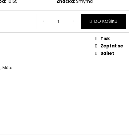
ód:
10155
Značka:
Smyrna
DO KOŠÍKU
Tisk
Zeptat se
Sdílet
, Máta