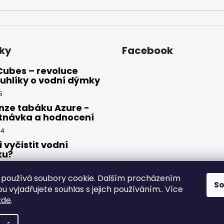
ky
Facebook
Cubes – revoluce
uhlíky o vodní dýmky
5
nze tabáku Azure -
tnávka a hodnocení
24
i vyčistit vodní
ku?
23
používá soubory cookie. Dalším procházením
S
 vyjadřujete souhlas s jejich používáním.. Více
zde
.
yhrazena.