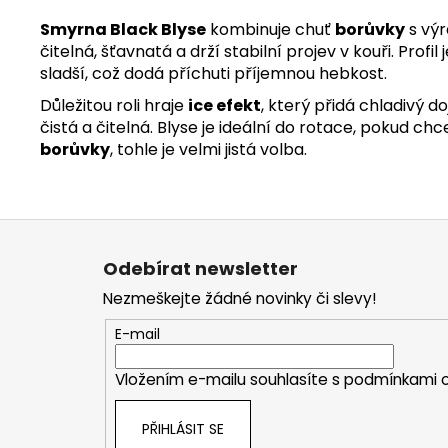
Smyrna Black Blyse
kombinuje chuť
borůvky
s vý
čitelná, šťavnatá a drží stabilní projev v kouři. Pro
sladší, což dodá příchuti příjemnou hebkost.
Důležitou roli hraje
ice efekt
, který přidá chladivý 
čistá a čitelná. Blyse je ideální do rotace, pokud c
borůvky
, tohle je velmi jistá volba.
Z
á
Odebírat newsletter
p
Nezmeškejte žádné novinky či slevy!
a
t
E-mail
í
Vložením e-mailu souhlasíte s
podmínkami o
PŘIHLÁSIT SE