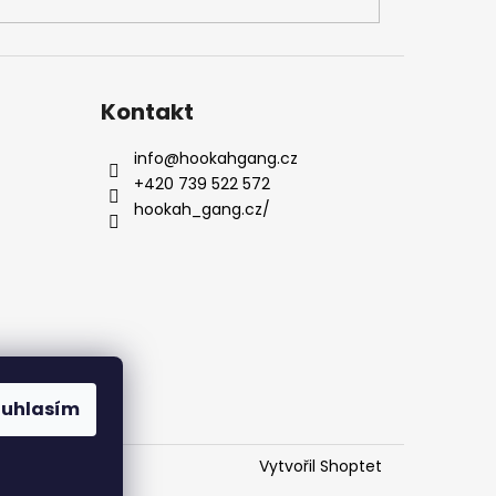
Kontakt
info
@
hookahgang.cz
+420 739 522 572
hookah_gang.cz/
ouhlasím
Vytvořil Shoptet