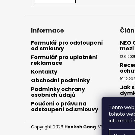
Informace
Člán
Formulář pro odstoupení
NEO 
od smlouvy
mezi 
Formulář pro uplatnění
12.6.202
reklamace
Rece
ochu
Kontakty
19.12.20
Obchodní podmínky
Jak s
Podmínky ochrany
dým
osobních údajů
28.8.20
Poučení o právu na
Tento web 
odstoupení od smlouvy
tohoto webu
informací
Copyright 2026
Hookah Gang
. Všechna práva v