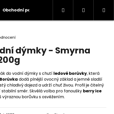
Hledat
Přihlášení
Ná
Obchodní podmínky
Kontakty
Informace
koš
odnocení
odní dýmky - Smyrna
 200g
bák do vodní dýmky s chutí
ledové borůvky
, která
Borůvka
dodá plnější ovocný základ a jemně sladší
stý chladivý dojezd a udrží chuť živou. Profil je čitelný
í stabilní směr. Skvělá volba pro fanoušky
berry ice
ceš výraznou borůvku s osvěžením.