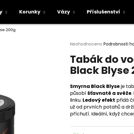
y
Korunky
Vázy
Příslušenství
yse 200g
Co potřebujete najít?
Průměrné
Neohodnoceno
Podrobnosti h
hodnocení
Tabák do v
produktu
HLEDAT
je
Black Blyse
0,0
z
5
Doporučujeme
hvězdiček.
Smyrna Black Blyse
je ta
působí
šťavnatě a svěže
.
linku.
Ledový efekt
přidá či
už od prvních potahů a drž
příchutí. Ideální, když ch