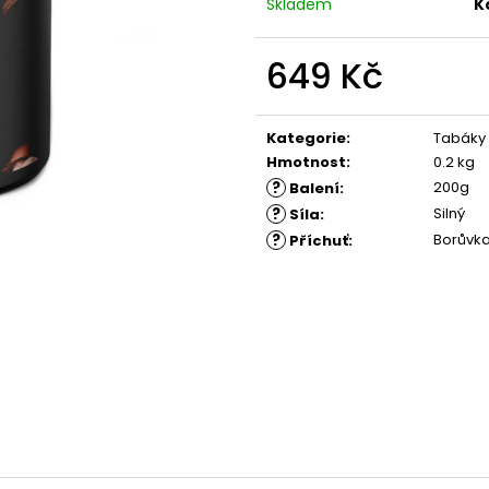
Skladem
K
649 Kč
Měrná
cena:
Kategorie
:
Tabáky
Hmotnost
:
0.2 kg
?
200g
Balení
:
?
Silný
Síla
:
?
Borůvka
Příchuť
: