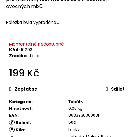
č
ovocných mixů.
u
j
e
Položka byla vyprodána…
m
e
Momentálně nedostupné
Kód:
10203
Značka:
Jibiar
199 Kč
Měrná
cena:
Zeptat se
Sdílet
Kategorie
:
Tabáky
Hmotnost
:
0.05 kg
EAN
:
8683930300031
?
50g
Balení
:
?
Lehký
Síla
:
Jahoda, Malina, Rybíz,