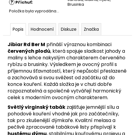
?
Příchuť
:
Brusinka
Položka byla vyprodána…
Popis
Hodnocení
Diskuze
Značka
Jibiar Rd Ber M
přináší výraznou kombinaci
červených plodů
, která spojuje sladkost jahody a
maliny s lehce nakyslým charakterem červeného
rybízu a brusinky. Výsledkem je ovocný profil s
příjemnou šťavnatostí, který nepůsobí přeslazeně
a zachovává si svou svěžest od začátku až do
konce kouření. Každá složka je v chuti dobře
rozpoznatelná a společně vytvářejí harmonický
celek s moderním ovocným charakterem.
Světlý virginský tabák
zajišťuje jemnější sílu a
pohodové kouření vhodné jak pro začátečníky,
tak pro zkušenější dýmkaře. Kvalitní melasa a
pečlivě zpracované tabákové listy přispívají k
hustému dýmu
, stabilnímu kouřovému projevu a