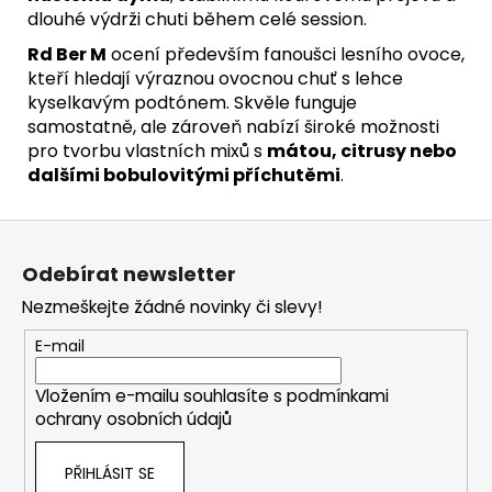
dlouhé výdrži chuti během celé session.
Rd Ber M
ocení především fanoušci lesního ovoce,
kteří hledají výraznou ovocnou chuť s lehce
kyselkavým podtónem. Skvěle funguje
samostatně, ale zároveň nabízí široké možnosti
pro tvorbu vlastních mixů s
mátou, citrusy nebo
dalšími bobulovitými příchutěmi
.
Z
á
Odebírat newsletter
p
Nezmeškejte žádné novinky či slevy!
a
t
E-mail
í
Vložením e-mailu souhlasíte s
podmínkami
ochrany osobních údajů
PŘIHLÁSIT SE