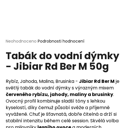
a
j
í
t
?
Průměrné
Neohodnoceno
Podrobnosti hodnocení
hodnocení
Tabák do vodní dýmky
produktu
je
- Jibiar Rd Ber M 50g
0,0
HLEDAT
z
5
hvězdiček.
Rybíz, Jahoda, Malina, Brusinka -
Jibiar Rd Ber M
je
světlý tabák do vodní dýmky s výrazným mixem
D
červeného rybízu, jahody, maliny a brusinky
.
o
Ovocný profil kombinuje sladší tóny s lehkou
p
kyselostí, díky čemuž působí svěže a příjemně
o
vyváženě. Chuť je šťavnatá, dobře čitelná a drží si
r
stabilní intenzitu během celé session. Skvělá volba
u
pro milovníky
lesního ovoce
a moderních