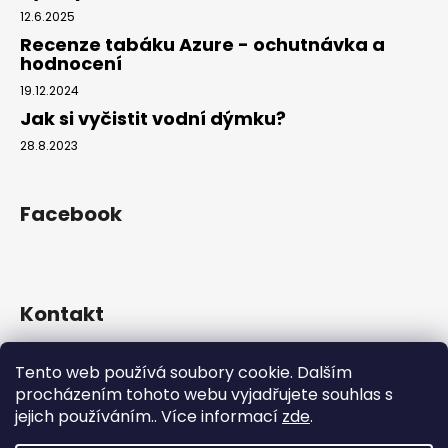
12.6.2025
Recenze tabáku Azure - ochutnávka a
hodnocení
19.12.2024
Jak si vyčistit vodní dýmku?
28.8.2023
Facebook
Kontakt
info
@
hookahgang.cz
Tento web používá soubory cookie. Dalším
+420 739 522 572
procházením tohoto webu vyjadřujete souhlas s
hookah_gang.cz/
jejich používáním.. Více informací
zde
.