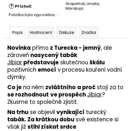
Grapefruit, Limeta,
?
Příchuť
:
Marakuja
Položka byla vyprodána…
Popis
Hodnocení
Diskuze
Značka
Novinka
přímo
z Turecka - jemný
, ale
zároveň
nasycený tabák
Jibiar
představuje
skutečnou
škálu
pozitivních
emocí
v procesu kouření vodní
dýmky.
Co je
na něm
zvláštního
a proč
stojí za to
se rozhodnout
ve prospěch
Jibiar
?
Zkusme to společně zjistit.
Na trhu
se objevil
vynikající
turecký
tabák.
Za krátkou dobu
své existence si
však již
stihl získat srdce