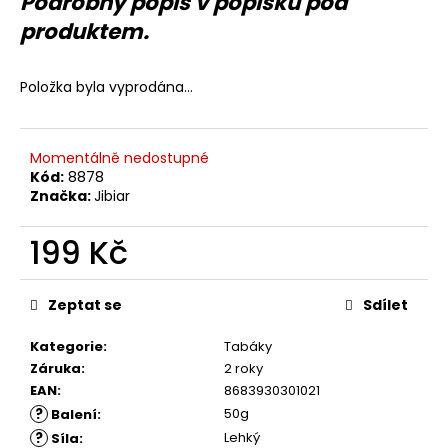
Podrobný popis v popisku pod
č
u
produktem.
j
e
m
Položka byla vyprodána…
e
Momentálně nedostupné
Kód:
8878
Značka:
Jibiar
199 Kč
Měrná
cena:
Zeptat se
Sdílet
Kategorie
:
Tabáky
Záruka
:
2 roky
EAN
:
8683930301021
?
50g
Balení
:
?
Lehký
Síla
: