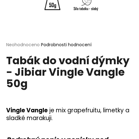
a
j
í
t
?
Průměrné
Neohodnoceno
Podrobnosti hodnocení
hodnocení
Tabák do vodní dýmky
produktu
je
- Jibiar Vingle Vangle
0,0
HLEDAT
z
50g
5
hvězdiček.
D
o
Vingle Vangle
je mix grapefruitu, limetky a
p
sladké marakuji.
o
r
u