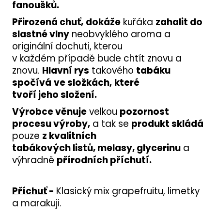
fanoušků.
Přirozená chuť,
dokáže
kuřáka
zahalit do
slastné vlny
neobvyklého aroma a
originální dochuti, kterou
v každém případě bude chtít znovu a
znovu.
Hlavní rys
takového
tabáku
spočívá
ve složkách,
které
tvoří jeho složení.
Výrobce věnuje
velkou
pozornost
procesu výroby,
a tak se
produkt skládá
pouze
z kvalitních
tabákových listů, melasy, glycerinu
a
výhradně
přírodních příchutí.
Příchuť
-
Klasický mix grapefruitu, limetky
a marakuji.