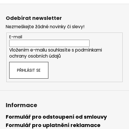
Z
á
Odebírat newsletter
p
Nezmeškejte žádné novinky či slevy!
a
t
E-mail
í
Vložením e-mailu souhlasíte s
podmínkami
ochrany osobních údajů
PŘIHLÁSIT SE
Informace
Formulář pro odstoupení od smlouvy
Formulář pro uplatnění reklamace