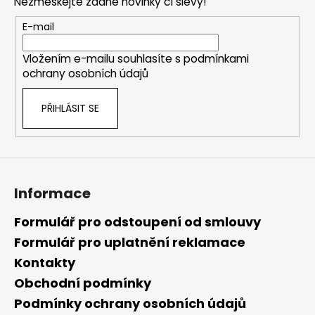
Nezmeškejte žádné novinky či slevy!
a
t
E-mail
í
Vložením e-mailu souhlasíte s
podmínkami
ochrany osobních údajů
PŘIHLÁSIT SE
Informace
Formulář pro odstoupení od smlouvy
Formulář pro uplatnění reklamace
Kontakty
Obchodní podmínky
Podmínky ochrany osobních údajů