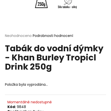
a
j
í
t
?
Průměrné
Neohodnoceno
Podrobnosti hodnocení
hodnocení
Tabák do vodní dýmky
produktu
je
- Khan Burley Tropicl
0,0
HLEDAT
z
Drink 250g
5
hvězdiček.
D
o
Položka byla vyprodána…
p
o
r
Momentálně nedostupné
u
Kód:
9848