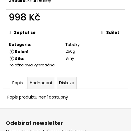
č
Značka:
Khan Burley
u
j
998 Kč
e
Měrná
m
cena:
e
Zeptat se
Sdílet
Kategorie
:
Tabáky
?
250g
Balení
:
?
Silný
Síla
:
Položka byla vyprodána…
Popis
Hodnocení
Diskuze
Popis produktu není dostupný
Z
á
Odebírat newsletter
p