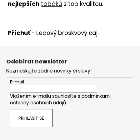
nejlepších
tabáků
s top kvalitou.
Příchuť
- L
edový broskvový čaj.
Z
á
Odebírat newsletter
p
Nezmeškejte žádné novinky či slevy!
a
t
E-mail
í
Vložením e-mailu souhlasíte s
podmínkami
ochrany osobních údajů
PŘIHLÁSIT SE