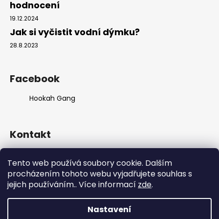
hodnocení
19.12.2024
Jak si vyčistit vodní dýmku?
28.8.2023
Facebook
Hookah Gang
Kontakt
info
@
hookahgang.cz
Tento web používá soubory cookie. Dalším
+420 739 522 572
procházením tohoto webu vyjadřujete souhlas s
hookah_gang.cz/
jejich používáním.. Více informací
zde
.
Nastavení
Vytvořil Shoptet