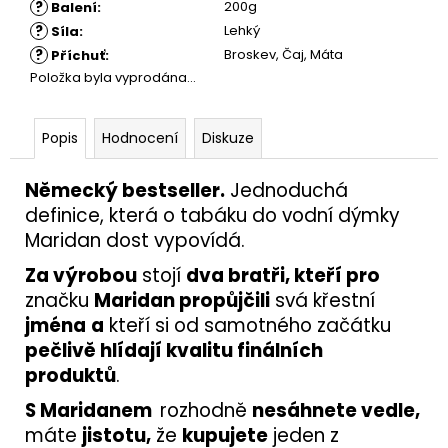
?
200g
Balení
:
?
Lehký
Síla
:
?
Broskev, Čaj, Máta
Příchuť
:
Položka byla vyprodána…
Popis
Hodnocení
Diskuze
Německý bestseller.
Jednoduchá
definice, která o tabáku do vodní dýmky
Maridan dost vypovídá.
Za výrobou
stojí
dva bratři, kteří pro
značku
Maridan propůjčili
svá křestní
jména
a
kteří si od samotného začátku
pečlivě hlídají kvalitu finálních
produktů
.
S Maridanem
rozhodně
nesáhnete vedle,
máte
jistotu,
že
kupujete
jeden z