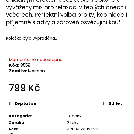
č
u
vyvážený mix pro relaxaci v teplých dnech i
j
večerech. Perfektní volba pro ty, kdo hledají
e
příjemně sladký a zároveň osvěžující kouř.
m
e
Položka byla vyprodána…
Momentálně nedostupné
Kód:
8558
Značka:
Maridan
799 Kč
Měrná
cena:
Zeptat se
Sdílet
Kategorie
:
Tabáky
Záruka
:
2 roky
EAN
:
4260453512437