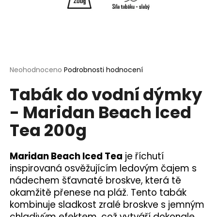
a
j
í
t
?
Průměrné
Neohodnoceno
Podrobnosti hodnocení
hodnocení
Tabák do vodní dýmky
produktu
je
- Maridan Beach Iced
0,0
HLEDAT
z
Tea 200g
5
hvězdiček.
D
Maridan Beach Iced Tea
je říchutí
o
inspirovaná osvěžujícím ledovým čajem s
p
nádechem šťavnaté broskve, která tě
o
okamžitě přenese na pláž. Tento tabák
r
kombinuje sladkost zralé broskve s jemným
u
chladivým efektem, což vytváří dokonale