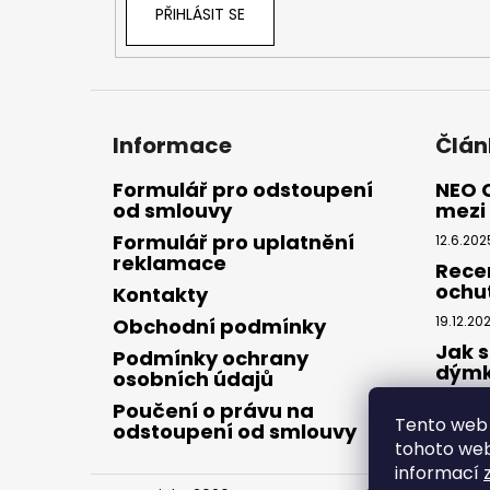
PŘIHLÁSIT SE
Informace
Člán
Formulář pro odstoupení
NEO 
od smlouvy
mezi 
Formulář pro uplatnění
12.6.202
reklamace
Rece
ochu
Kontakty
19.12.20
Obchodní podmínky
Jak s
Podmínky ochrany
dým
osobních údajů
28.8.20
Poučení o právu na
Tento web 
odstoupení od smlouvy
tohoto webu
informací