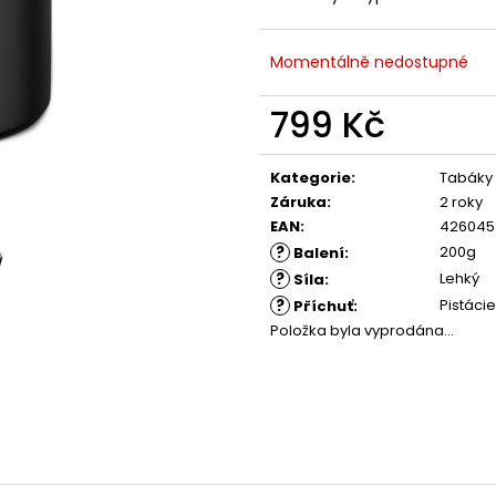
Momentálně nedostupné
799 Kč
Měrná
cena:
Kategorie
:
Tabáky
Záruka
:
2 roky
EAN
:
426045
?
200g
Balení
:
?
Lehký
Síla
:
?
Pistácie
Příchuť
:
Položka byla vyprodána…