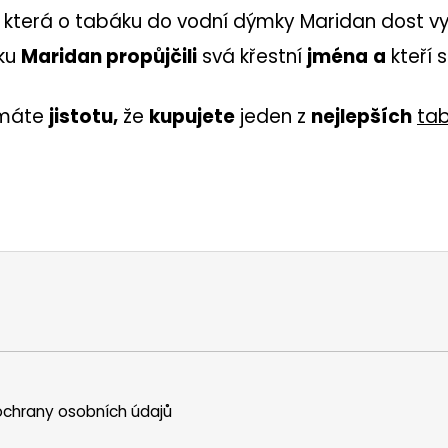
 která o tabáku do vodní dýmky Maridan dost v
ku
Maridan propůjčili
svá křestní
jména
a
kteří 
máte
jistotu,
že
kupujete
jeden z
nejlepších
ta
chrany osobních údajů