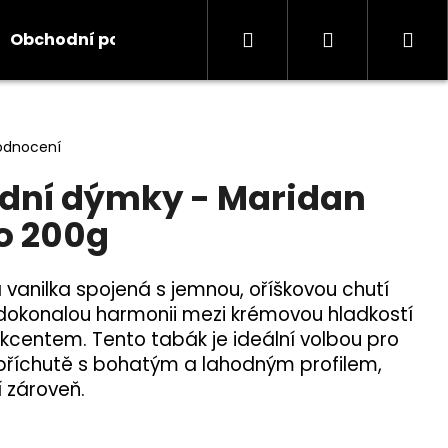
Hledat
Přihlášení
Ná
Obchodní podmínky
Kontakty
Informace
koš
odnocení
dní dýmky - Maridan
jo 200g
 vanilka spojená s jemnou, oříškovou chutí
í dokonalou harmonii mezi krémovou hladkostí
kcentem. Tento tabák je ideální volbou pro
ní příchutě s bohatým a lahodným profilem,
í zároveň.