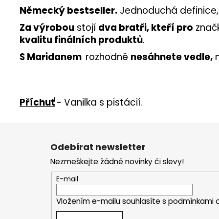
Německý bestseller.
Jednoduchá definice,
Za výrobou
stojí
dva bratři, kteří pro
znač
kvalitu finálních produktů
.
S Maridanem
rozhodně
nesáhnete vedle,
Příchuť
- Vanilka s pistácií.
Z
á
Odebírat newsletter
p
Nezmeškejte žádné novinky či slevy!
a
t
E-mail
í
Vložením e-mailu souhlasíte s
podmínkami o