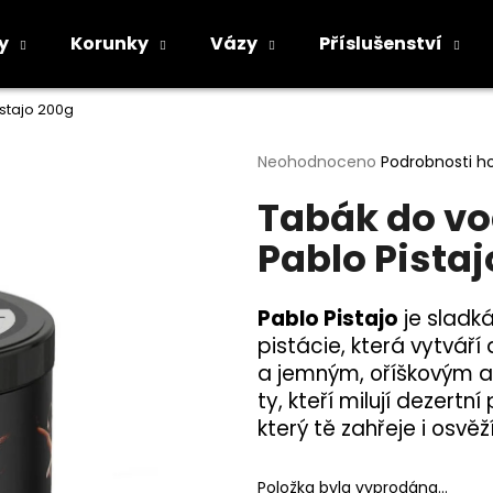
y
Korunky
Vázy
Příslušenství
stajo 200g
Co potřebujete najít?
Průměrné
Neohodnoceno
Podrobnosti h
hodnocení
Tabák do vo
produktu
HLEDAT
je
Pablo Pista
0,0
z
5
Doporučujeme
hvězdiček.
Pablo Pistajo
je sladká
pistácie, která vytvář
a jemným, oříškovým a
ty, kteří milují dezert
který tě zahřeje i osvěž
Položka byla vyprodána…