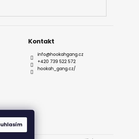
Kontakt
info
@
hookahgang.cz
+420 739 522 572
hookah_gang.cz/
ouhlasím