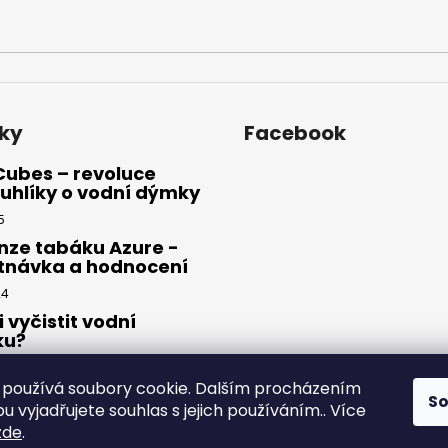
ky
Facebook
Cubes – revoluce
uhlíky o vodní dýmky
5
nze tabáku Azure -
tnávka a hodnocení
24
i vyčistit vodní
ku?
23
používá soubory cookie. Dalším procházením
S
 vyjadřujete souhlas s jejich používáním.. Více
zde
.