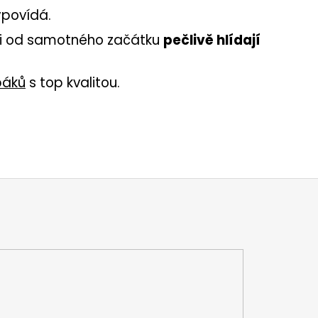
ypovídá.
si od samotného začátku
pečlivě hlídají
báků
s top kvalitou.