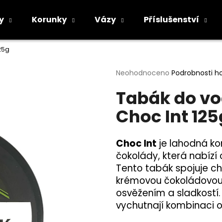
y
Korunky
Vázy
Příslušenství
25g
Co potřebujete najít?
Průměrné
Neohodnoceno
Podrobnosti h
hodnocení
Tabák do vo
produktu
HLEDAT
je
Choc Int 125
0,0
z
5
Doporučujeme
hvězdiček.
Choc Int
je lahodná k
čokolády, která nabízí 
Tento tabák spojuje c
krémovou čokoládovou 
osvěžením a sladkostí. C
vychutnají kombinaci o