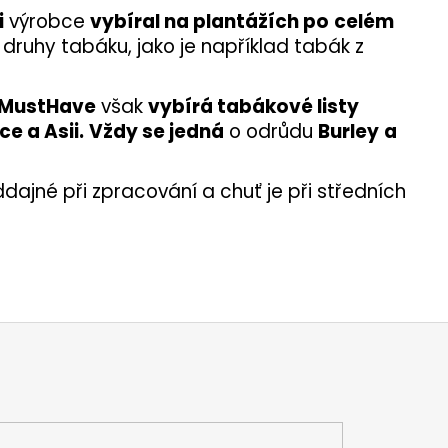
i
výrobce
vybíral na plantážích po
celém
í druhy tabáku, jako je například tabák z
MustHave
však
vybírá tabákové listy
ce a Asii.
Vždy se jedná
o odrůdu
Burley
a
dajné při zpracování a chuť je při středních