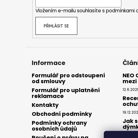
í
Vložením e-mailu souhlasíte s
podmínkami o
PŘIHLÁSIT SE
Informace
Člán
Formulář pro odstoupení
NEO 
od smlouvy
mezi 
Formulář pro uplatnění
12.6.202
reklamace
Rece
ochu
Kontakty
19.12.20
Obchodní podmínky
Jak s
Podmínky ochrany
dým
osobních údajů
28.8.20
Poučení o právu na