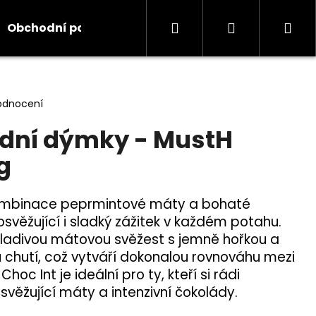
Hledat
Přihlášení
Ná
Obchodní podmínky
Kontakty
Informace
koš
odnocení
dní dýmky - MustH
g
ombinace peprmintové máty a bohaté
osvěžující i sladký zážitek v každém potahu.
hladivou mátovou svěžest s jemně hořkou a
chutí, což vytváří dokonalou rovnováhu mezi
hoc Int je ideální pro ty, kteří si rádi
svěžující máty a intenzivní čokolády.