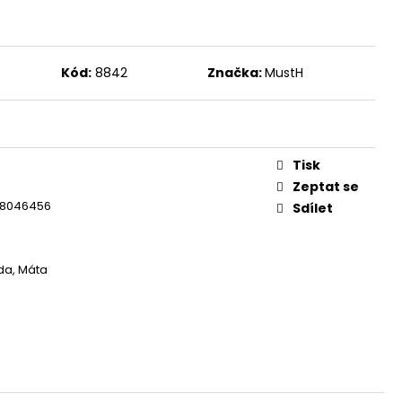
Kód:
8842
Značka:
MustH
Tisk
Zeptat se
8046456
Sdílet
da, Máta