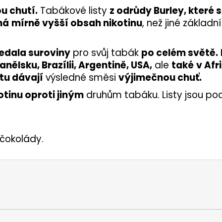
u chutí.
Tabákové listy
z odrůdy Burley, které s
má
mírně vyšší obsah nikotinu
, než jiné základn
edala suroviny
pro svůj tabák
po celém světě.
anělsku, Brazílii, Argentině, USA,
ale
také
v Afri
tu dávají
výsledné směsi
výjimečnou chuť.
otinu oproti jiným
druhům tabáku. Listy jsou pod
čokolády.