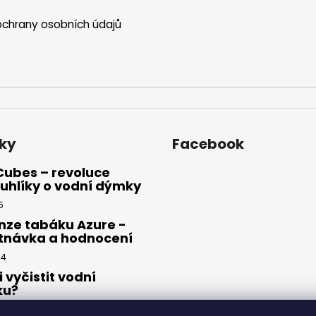
chrany osobních údajů
ky
Facebook
Cubes – revoluce
uhlíky o vodní dýmky
5
nze tabáku Azure -
tnávka a hodnocení
24
i vyčistit vodní
ku?
23