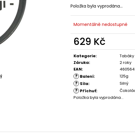
Položka byla vyprodána…
Momentálně nedostupné
629 Kč
Měrná
cena:
Kategorie
:
Tabáky
Záruka
:
2 roky
EAN
:
460564
?
125g
Balení
:
?
Silný
Síla
:
?
Čokolá
Příchuť
:
Položka byla vyprodána…