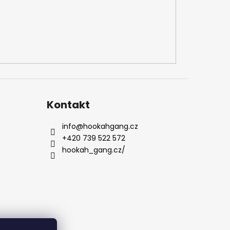
Kontakt
info
@
hookahgang.cz
+420 739 522 572
hookah_gang.cz/