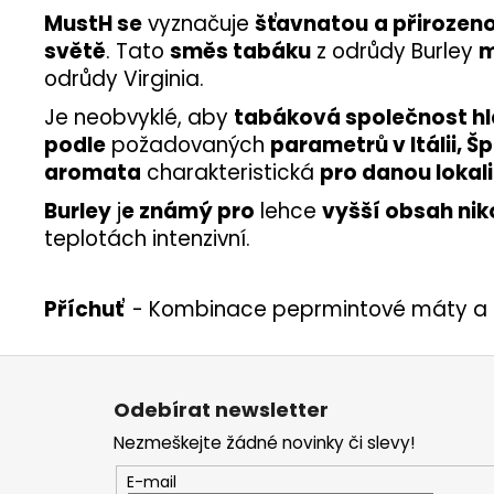
MustH se
vyznačuje
šťavnatou
a přirozeno
světě
. Tato
směs tabáku
z odrůdy Burley
odrůdy Virginia.
Je neobvyklé, aby
tabáková společnost hl
podle
požadovaných
parametrů v Itálii, Šp
aromata
charakteristická
pro danou lokali
Burley
j
e známý pro
lehce
vyšší obsah nik
teplotách intenzivní.
Příchuť
- Kombinace peprmintové máty a 
Z
á
Odebírat newsletter
p
Nezmeškejte žádné novinky či slevy!
a
t
E-mail