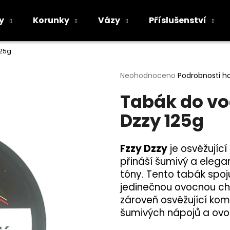
y
Korunky
Vázy
Příslušenství
125g
Co potřebujete najít?
Průměrné
Neohodnoceno
Podrobnosti h
hodnocení
Tabák do vo
produktu
HLEDAT
je
Dzzy 125g
0,0
z
5
Doporučujeme
hvězdiček.
Fzzy Dzzy
je osvěžující
přináší šumivý a elega
tóny. Tento tabák spo
jedinečnou ovocnou chut
zároveň osvěžující komb
šumivých nápojů a ovo