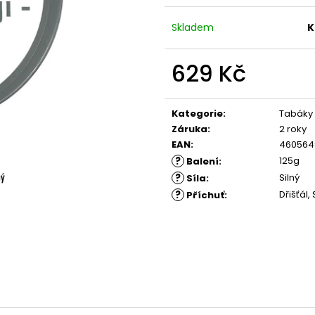
Skladem
K
629 Kč
Měrná
cena:
Kategorie
:
Tabáky
Záruka
:
2 roky
EAN
:
460564
?
125g
Balení
:
?
Silný
Síla
:
?
Dřišťál
Příchuť
: