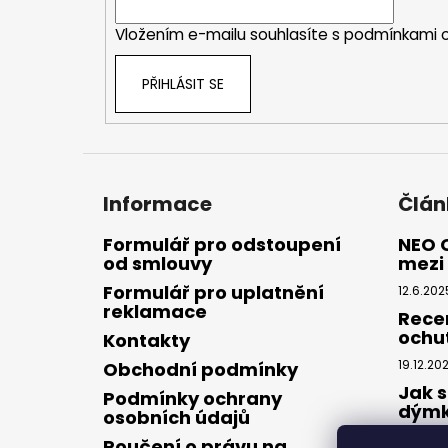
í
Vložením e-mailu souhlasíte s
podmínkami o
PŘIHLÁSIT SE
Informace
Člán
Formulář pro odstoupení
NEO 
od smlouvy
mezi 
Formulář pro uplatnění
12.6.202
reklamace
Rece
ochu
Kontakty
19.12.20
Obchodní podmínky
Jak s
Podmínky ochrany
dým
osobních údajů
28.8.20
Poučení o právu na