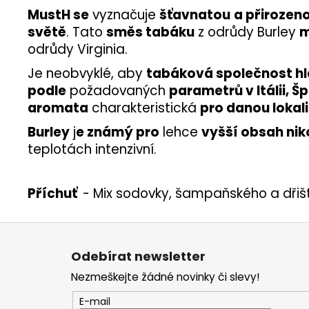
MustH se
vyznačuje
šťavnatou
a přirozeno
světě
. Tato
směs tabáku
z odrůdy Burley
odrůdy Virginia.
Je neobvyklé, aby
tabáková společnost hl
podle
požadovaných
parametrů v Itálii, Šp
aromata
charakteristická
pro danou lokali
Burley
j
e známý pro
lehce
vyšší obsah nik
teplotách intenzivní.
Příchuť
- Mix sodovky, šampaňského a dřišť
Z
á
Odebírat newsletter
p
Nezmeškejte žádné novinky či slevy!
a
t
E-mail