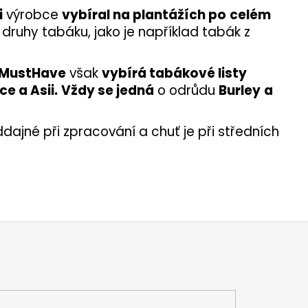
i
výrobce
vybíral na plantážích po
celém
í druhy tabáku, jako je například tabák z
MustHave
však
vybírá tabákové listy
ce a Asii.
Vždy se jedná
o odrůdu
Burley
a
dajné při zpracování a chuť je při středních