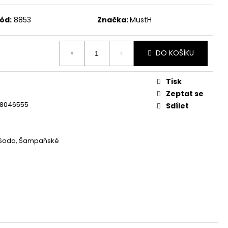
ód:
8853
Značka:
MustH
DO KOŠÍKU
Tisk
Zeptat se
8046555
Sdílet
, Soda, Šampaňské