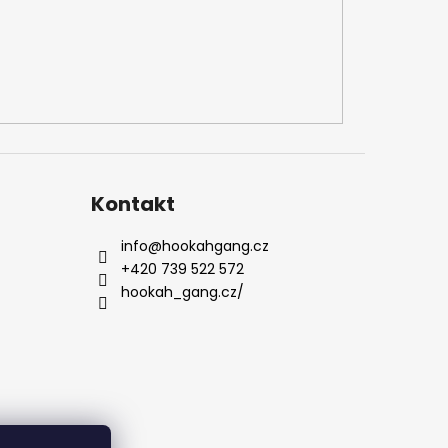
Kontakt
info
@
hookahgang.cz
+420 739 522 572
hookah_gang.cz/