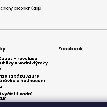
chrany osobních údajů
ky
Facebook
Cubes – revoluce
uhlíky o vodní dýmky
5
nze tabáku Azure -
tnávka a hodnocení
24
i vyčistit vodní
ku?
23