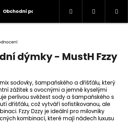
Hledat
Přihlášení
Ná
Obchodní podmínky
Kontakty
Informace
koš
odnocení
dní dýmky - MustH Fzzy
 mix sodovky, šampaňského a dřišťálu, který
ntní zážitek s ovocnými a jemně kyselými
juje perlivou svěžest sody a šampaňského s
í dřišťálu, což vytváří sofistikovanou, ale
inaci. Fzzy Dzzy je ideální pro milovníky
cných kombinací, které mají nádech luxusu