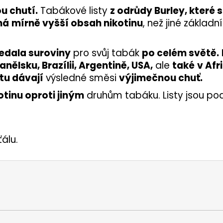
u chutí.
Tabákové listy
z odrůdy Burley, které s
má
mírně vyšší obsah nikotinu
, než jiné základn
edala suroviny
pro svůj tabák
po celém světě.
anělsku, Brazílii, Argentině, USA,
ale
také
v Afri
tu dávají
výsledné směsi
výjimečnou chuť.
otinu oproti jiným
druhům tabáku. Listy jsou pod
álu.