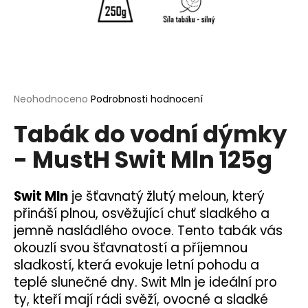
a
j
í
t
?
Průměrné
Neohodnoceno
Podrobnosti hodnocení
hodnocení
Tabák do vodní dýmky
produktu
je
- MustH Swit Mln 125g
0,0
HLEDAT
z
5
hvězdiček.
Swit Mln
je šťavnatý žlutý meloun, který
přináší plnou, osvěžující chuť sladkého a
D
jemně nasládlého ovoce. Tento tabák vás
o
okouzlí svou šťavnatostí a příjemnou
p
o
sladkostí, která evokuje letní pohodu a
r
teplé slunečné dny. Swit Mln je ideální pro
u
ty, kteří mají rádi svěží, ovocné a sladké