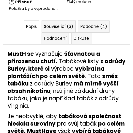
?
Žlutý meloun
Příchuť
:
Položka byla vyprodána…
Popis
Související (3)
Podobné (4)
Hodnocení
Diskuze
MustH se
vyznačuje
šťavnatou
a
přirozenou chutí.
Tabákové listy
z odrůdy
Burley, které si
výrobce
vybíral na
plantážích po
celém světě
. Tato
směs
tabáku
z odrůdy Burley
má
mírně vyšší
obsah nikotinu
, než jiné základní druhy
tabáku, jako je například tabák z odrůdy
Virginia.
Je neobvyklé, aby
tabáková společnost
hledala suroviny
pro svůj tabák
po celém
světě.
MustHave
však
vybírá tabákové