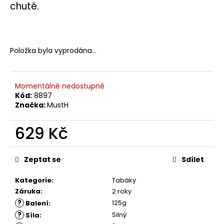
č
chutě.
u
j
e
m
Položka byla vyprodána…
e
Momentálně nedostupné
Kód:
8897
Značka:
MustH
629 Kč
Měrná
cena:
Zeptat se
Sdílet
Kategorie
:
Tabáky
Záruka
:
2 roky
?
125g
Balení
:
?
Silný
Síla
: