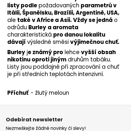
listy podle
požadovaných
parametrů v
Itálii, Španělsku, Brazílii, Argentině, USA,
ale
také
v Africe a Asii.
Vždy se jedná
o
odrůdu
Burley
a aromata
charakteristická
pro danou lokalitu
dávají
výsledné směsi
výjimečnou chuť.
Burley
j
e známý pro
lehce
vyšší obsah
nikotinu oproti jiným
druhům tabáku.
Listy jsou poddajné při zpracování a chuť
je při středních teplotách intenzivní.
Příchuť
- žlutý meloun
Z
á
Odebírat newsletter
p
Nezmeškejte žádné novinky či slevy!