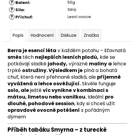
?
50g
Balení
:
?
Silný
Síla
:
?
Lesní ovoce
Příchuť
:
Popis
Hodnocení
Diskuze
Značka
Berra je esencí léta
v každém potahu – šťavnatá
směs
těch
nejlepších lesních plodů,
kde se
potkávají sladké
jahody,
výrazné
maliny
a
lehce
trpké
ostružiny. Výsledkem je
plná a bohatá
chuť, která není přehnaně sladká, ale
příjemně
vyvážená a lehce osvěžující.
Skvěle funguje
solo, ale
ještě
víc vynikne
v kombinaci s
mátou, limetou nebo vanilkou.
Ideální
pro
dlouhé, pohodové session
, kdy si chceš užít
opravdové ovocné potěšení
s pořádným
dýmem
Příběh tabáku Smyrna – z turecké