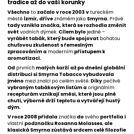
tradice až do vaší korunky
Všechno
to
začalo
v roce 2003
v
tureckém
městě
İzmir, dříve
známém jako
Smyrna.
Právě
tady vznikla značka,
která se rozhodla změnit
svět
vodních dýmek.
Cílem bylo
jediné –
vyrábět tabák, který bude spojovat
bohatou
chuťovou zkušenost
s řemeslným
zpracováním a
moderním
přístupem k
aromatizaci.
Od
prvních
malých šarží
až po dnešní globální
distribuci si Smyrna Tobacco vybudovala
jméno
mezi znalci po celém světě.
Díky
pečlivě
vybraným tabákovým listům a
originálním
recepturám vznikají směsi,
které jsou
plné
chuti, výborně drží teplotu a vytvářejí hustý
dým.
V roce 2008 přidala
značka
do
svého
portfolia
i
vlastní
podznačku Rosanna Molasses
,
ale
klasická Smyrna zůstává srdcem celé filozofie