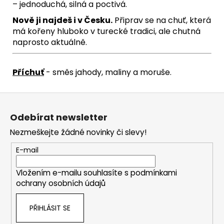
– jednoduchá, silná a poctivá.
Nově ji najdeš i v Česku.
Připrav se na chuť, která
má kořeny hluboko v turecké tradici, ale chutná
naprosto aktuálně.
Příchuť
- směs jahody, maliny a moruše.
Z
á
Odebírat newsletter
p
Nezmeškejte žádné novinky či slevy!
a
t
E-mail
í
Vložením e-mailu souhlasíte s
podmínkami
ochrany osobních údajů
PŘIHLÁSIT SE