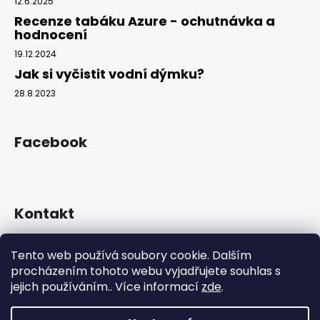
12.6.2025
Recenze tabáku Azure - ochutnávka a
hodnocení
19.12.2024
Jak si vyčistit vodní dýmku?
28.8.2023
Facebook
Kontakt
info
@
hookahgang.cz
Tento web používá soubory cookie. Dalším
+420 739 522 572
procházením tohoto webu vyjadřujete souhlas s
hookah_gang.cz/
jejich používáním.. Více informací
zde
.