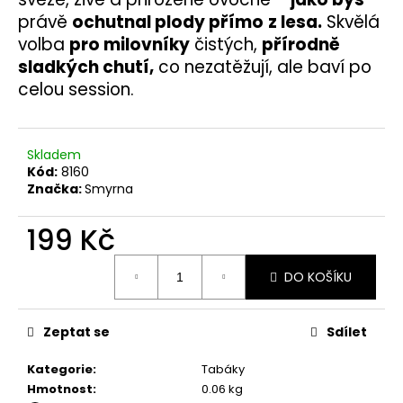
č
u
právě
ochutnal plody přímo
z lesa.
Skvělá
j
volba
pro milovníky
čistých,
přírodně
e
sladkých chutí,
co nezatěžují, ale baví po
m
celou session.
e
Skladem
Kód:
8160
Značka:
Smyrna
199 Kč
Měrná
DO KOŠÍKU
cena:
Zeptat se
Sdílet
Kategorie
:
Tabáky
Hmotnost
:
0.06 kg