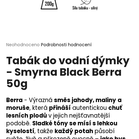
a
j
í
t
?
Průměrné
Neohodnoceno
Podrobnosti hodnocení
hodnocení
Tabák do vodní dýmky
produktu
je
- Smyrna Black Berra
0,0
HLEDAT
z
50g
5
hvězdiček.
D
Berra
-
Výrazná
směs jahody, maliny
a
o
moruše
, která
přináší
autentickou
chuť
p
lesních plodů
v jejich nejšťavnatější
o
podobě.
Sladké tóny se mísí s lehkou
r
kyselostí
, takže
každý potah
působí
u
svěže, živě a přirozeně ovocně –
jako bys