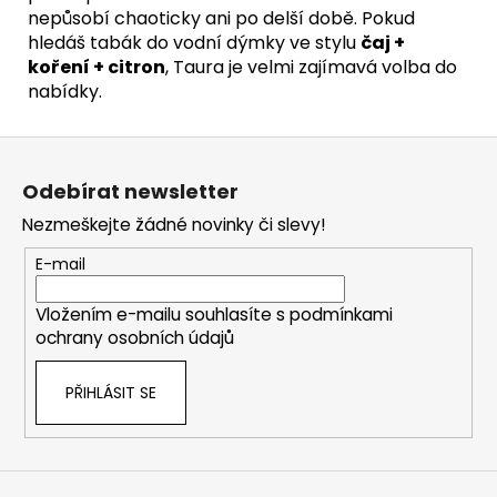
nepůsobí chaoticky ani po delší době. Pokud
hledáš tabák do vodní dýmky ve stylu
čaj +
koření + citron
, Taura je velmi zajímavá volba do
nabídky.
Z
á
Odebírat newsletter
p
Nezmeškejte žádné novinky či slevy!
a
t
E-mail
í
Vložením e-mailu souhlasíte s
podmínkami
ochrany osobních údajů
PŘIHLÁSIT SE