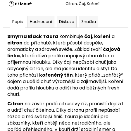
?
Citron, Čaj, Koření
Příchuť
:
Popis
Hodnocení
Diskuze
Značka
Smyrna Black Taura
kombinuje
čaj
,
koření
a
citron
do příchutě, která působí dospěle,
aromaticky a zároveň svěže. Základ tvoří
čajová
linka
, která dává profilu nápojový charakter a
příjemnou hloubku. Díky čaji nepůsobí chuť jako
obyčejný citron, ale má jasnou identitu a styl. Do
toho přichází
kořeněný tón
, který přidá „zahřátý“
dojem a udělá chuť výraznější a zajímavější. Koření
dodá profilu hloubku a odliší ho od běžných fresh
chutí.
Citron
na závěr přidá citrusový říz, pročistí dojezd
a udrží chuť čitelnou. Díky citronu profil nepůsobí
těžce a má svěžejší finiš. Taura je ideální pro
zákazníky, kteří chtějí něco netradičního, ale
pořád přehledného. V kouři drží stabilní směr a