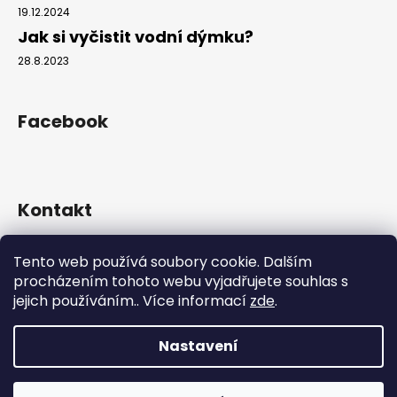
19.12.2024
Jak si vyčistit vodní dýmku?
28.8.2023
Facebook
Kontakt
info
@
hookahgang.cz
Tento web používá soubory cookie. Dalším
+420 739 522 572
procházením tohoto webu vyjadřujete souhlas s
hookah_gang.cz/
jejich používáním.. Více informací
zde
.
Nastavení
Vytvořil Shoptet
Copyright 2026
Hookah Gang
. Všechna práva vyhrazena.