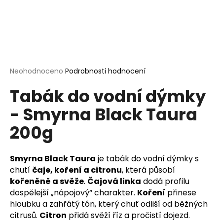
a
j
í
t
?
Průměrné
Neohodnoceno
Podrobnosti hodnocení
hodnocení
Tabák do vodní dýmky
produktu
je
- Smyrna Black Taura
0,0
HLEDAT
z
200g
5
hvězdiček.
D
Smyrna Black Taura
je tabák do vodní dýmky s
o
chutí
čaje, koření a citronu
, která působí
p
kořeněně a svěže
.
Čajová linka
dodá profilu
o
dospělejší „nápojový“ charakter.
Koření
přinese
r
hloubku a zahřátý tón, který chuť odliší od běžných
u
citrusů.
Citron
přidá svěží říz a pročistí dojezd.