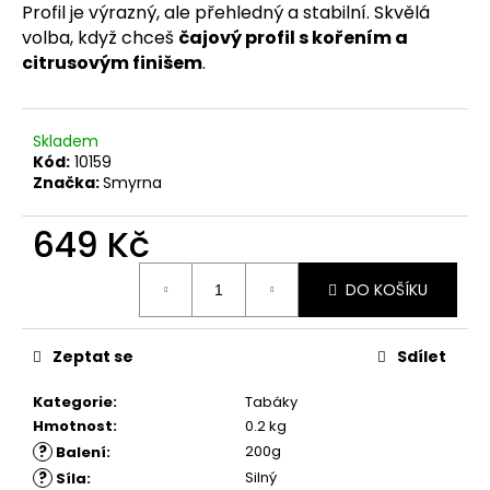
č
Profil je výrazný, ale přehledný a stabilní. Skvělá
u
volba, když chceš
čajový profil s kořením a
j
citrusovým finišem
.
e
m
e
Skladem
Kód:
10159
Značka:
Smyrna
649 Kč
Měrná
DO KOŠÍKU
cena:
Zeptat se
Sdílet
Kategorie
:
Tabáky
Hmotnost
:
0.2 kg
?
200g
Balení
:
?
Silný
Síla
: