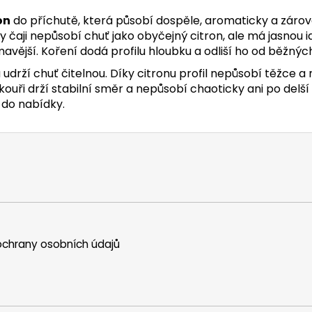
on
do příchutě, která působí dospěle, aromaticky a zárov
 čaji nepůsobí chuť jako obyčejný citron, ale má jasnou id
avější. Koření dodá profilu hloubku a odliší ho od běžných
 udrží chuť čitelnou. Díky citronu profil nepůsobí těžce a m
kouři drží stabilní směr a nepůsobí chaoticky ani po delš
 do nabídky.
chrany osobních údajů