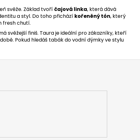
eň svěže. Základ tvoří
čajová linka
, která dává
entitu a styl. Do toho přichází
kořeněný tón
, který
 fresh chutí.
á svěžejší finiš. Taura je ideální pro zákazníky, kteří
í době. Pokud hledáš tabák do vodní dýmky ve stylu