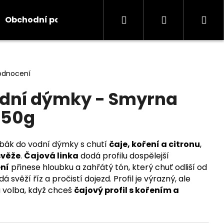
Hledat
Přihlášení
Ná
Obchodní podmínky
Kontakty
Informace
koš
odnocení
odní dýmky - Smyrna
 50g
abák do vodní dýmky s chutí
čaje, koření a citronu
,
svěže
.
Čajová linka
dodá profilu dospělejší
ní
přinese hloubku a zahřátý tón, který chuť odliší od
dá svěží říz a pročistí dojezd. Profil je výrazný, ale
á volba, když chceš
čajový profil s kořením a