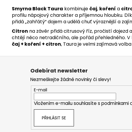
Smyrna Black Taura
kombinuje
čaj
,
koření
a
citr
profilu nápojový charakter a příjemnou hloubku. Díky
přidá „zahřátý“ dojem a udělá chuť výraznější a zajím
Citron
na závěr přidá citrusový říz, pročistí dojezd a
chtějí něco netradičního, ale pořád přehledného. V 
čaj + koření + citron
, Taura je velmi zajímavá volba
Z
á
Odebírat newsletter
p
Nezmeškejte žádné novinky či slevy!
a
t
E-mail
í
Vložením e-mailu souhlasíte s
podmínkami o
PŘIHLÁSIT SE