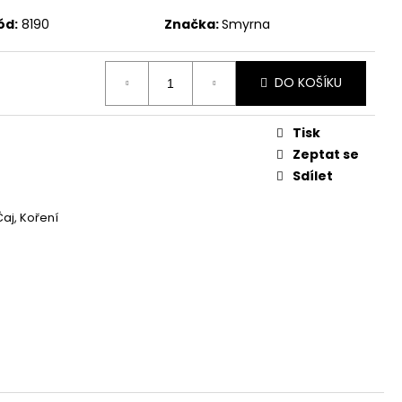
ód:
8190
Značka:
Smyrna
DO KOŠÍKU
Tisk
Zeptat se
Sdílet
Čaj, Koření