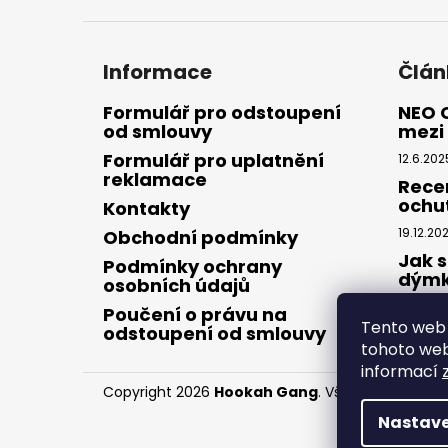
Informace
Člán
Formulář pro odstoupení
NEO 
od smlouvy
mezi 
Formulář pro uplatnění
12.6.202
reklamace
Rece
ochu
Kontakty
19.12.20
Obchodní podmínky
Jak s
Podmínky ochrany
dým
osobních údajů
28.8.20
Poučení o právu na
Tento web 
odstoupení od smlouvy
tohoto webu
informací
Copyright 2026
Hookah Gang
. Všechna práva v
Nastave