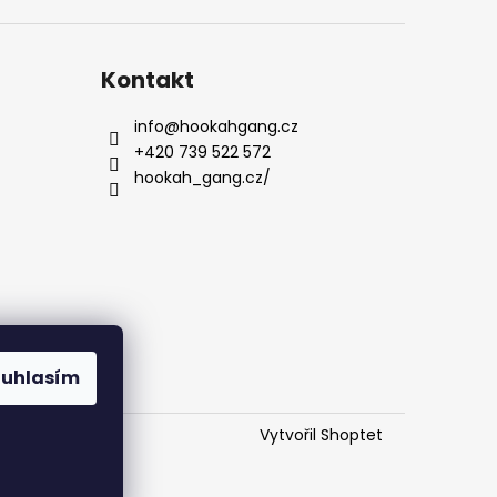
Kontakt
info
@
hookahgang.cz
+420 739 522 572
hookah_gang.cz/
ouhlasím
Vytvořil Shoptet