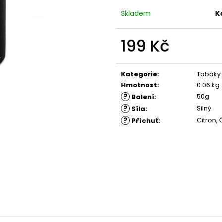
Skladem
K
199 Kč
Měrná
cena:
Kategorie
:
Tabáky
Hmotnost
:
0.06 kg
?
50g
Balení
:
?
Silný
Síla
:
?
Citron, 
Příchuť
: