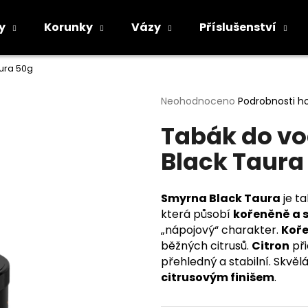
y
Korunky
Vázy
Příslušenství
ura 50g
Co potřebujete najít?
Průměrné
Neohodnoceno
Podrobnosti h
hodnocení
Tabák do v
produktu
HLEDAT
je
Black Taura
0,0
z
5
Doporučujeme
hvězdiček.
Smyrna Black Taura
je t
která působí
kořeněně a 
„nápojový“ charakter.
Koře
běžných citrusů.
Citron
při
přehledný a stabilní. Skvěl
citrusovým finišem
.