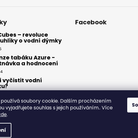
ky
Facebook
Cubes – revoluce
uhlíky o vodní dýmky
5
nze tabáku Azure -
tnávka a hodnocení
24
i vyčistit vodní
ku?
23
používá soubory cookie. Dalším procházením
S
 vyjadřujete souhlas s jejich používáním.. Více
zde
.
yhrazena.
ní