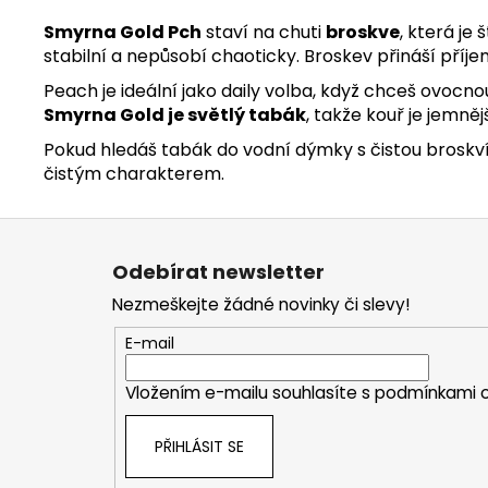
Smyrna Gold Pch
staví na chuti
broskve
, která je
stabilní a nepůsobí chaoticky. Broskev přináší pří
Peach je ideální jako daily volba, když chceš ovocnou
Smyrna Gold je světlý tabák
, takže kouř je jemně
Pokud hledáš tabák do vodní dýmky s čistou broskví,
čistým charakterem.
Z
á
Odebírat newsletter
p
Nezmeškejte žádné novinky či slevy!
a
t
E-mail
í
Vložením e-mailu souhlasíte s
podmínkami o
PŘIHLÁSIT SE