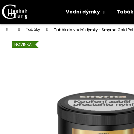
K
o
Vodní dýmky
Tabák
Zpět
Zpět
š
do
do
í
Přejít
Domů
Tabáky
Tabák do vodní dýmky - Smyrna Gold Pc
na
k
obchodu
obchodu
obsah
NOVINKA