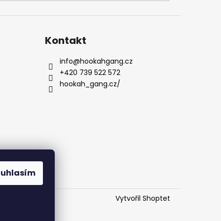
Kontakt
info
@
hookahgang.cz
+420 739 522 572
hookah_gang.cz/
ouhlasím
Vytvořil Shoptet