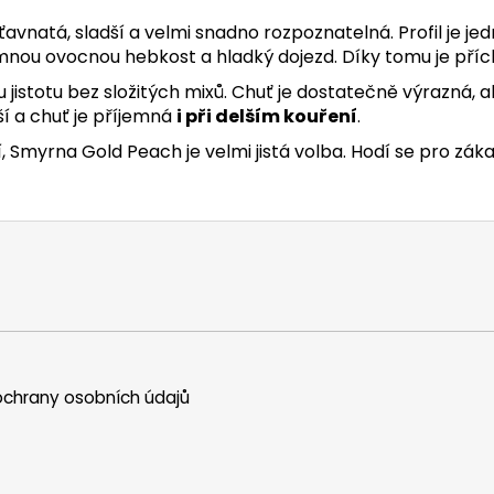
 šťavnatá, sladší a velmi snadno rozpoznatelná. Profil je jed
jemnou ovocnou hebkost a hladký dojezd. Díky tomu je pří
 jistotu bez složitých mixů. Chuť je dostatečně výrazná, a
jší a chuť je příjemná
i při delším kouření
.
 Smyrna Gold Peach je velmi jistá volba. Hodí se pro zák
chrany osobních údajů