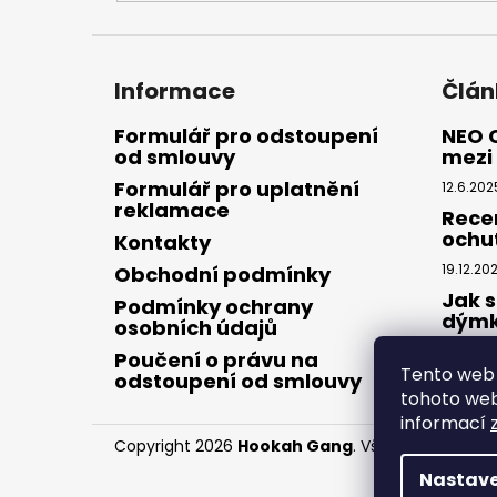
Informace
Člán
Formulář pro odstoupení
NEO 
od smlouvy
mezi 
Formulář pro uplatnění
12.6.202
reklamace
Rece
ochu
Kontakty
19.12.20
Obchodní podmínky
Jak s
Podmínky ochrany
dým
osobních údajů
28.8.20
Poučení o právu na
Tento web 
odstoupení od smlouvy
tohoto webu
informací
Copyright 2026
Hookah Gang
. Všechna práva v
Nastave