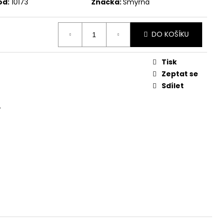
ód:
10173
Značka:
Smyrna
DO KOŠÍKU
Tisk
Zeptat se
Sdílet
v