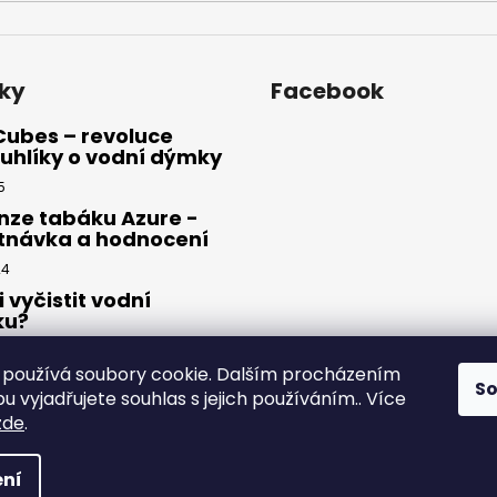
ky
Facebook
Cubes – revoluce
uhlíky o vodní dýmky
5
nze tabáku Azure -
tnávka a hodnocení
24
i vyčistit vodní
ku?
23
používá soubory cookie. Dalším procházením
S
 vyjadřujete souhlas s jejich používáním.. Více
zde
.
yhrazena.
ní