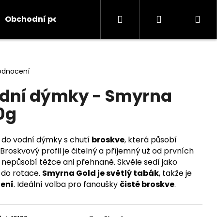
Hledat
Přihlášení
Ná
Obchodní podmínky
Kontakty
Informace
koš
odnocení
odní dýmky - Smyrna
0g
 do vodní dýmky s chutí
broskve
, která působí
. Broskvový profil je čitelný a příjemný už od prvních
e nepůsobí těžce ani přehnaně. Skvěle sedí jako
 do rotace.
Smyrna Gold je světlý tabák
, takže je
ření
. Ideální volba pro fanoušky
čisté broskve
.