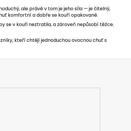
noduchý, ale právě v tom je jeho síla — je čitelný,
chuť komfortní a dobře se kouří opakovaně.
by se v kouři neztratila, a zároveň nepůsobí těžce.
azníky, kteří chtějí jednoduchou ovocnou chuť s