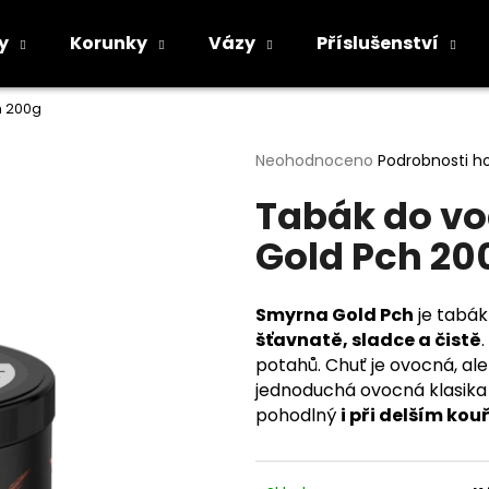
y
Korunky
Vázy
Příslušenství
h 200g
Co potřebujete najít?
Průměrné
Neohodnoceno
Podrobnosti h
hodnocení
Tabák do v
produktu
HLEDAT
je
Gold Pch 20
0,0
z
5
Doporučujeme
hvězdiček.
Smyrna Gold Pch
je tabák
šťavnatě, sladce a čistě
potahů. Chuť je ovocná, al
jednoduchá ovocná klasika
pohodlný
i při delším kou