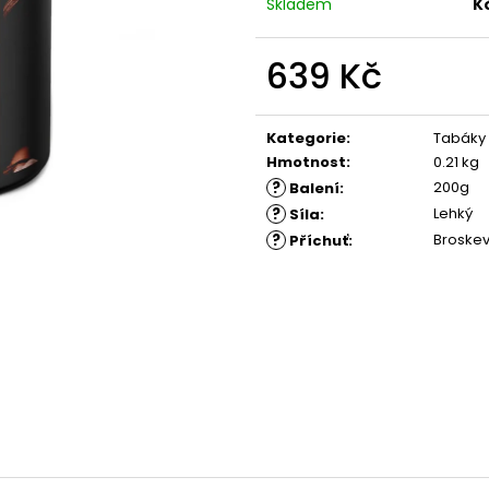
Skladem
K
639 Kč
Měrná
cena:
Kategorie
:
Tabáky
Hmotnost
:
0.21 kg
?
200g
Balení
:
?
Lehký
Síla
:
?
Broske
Příchuť
: