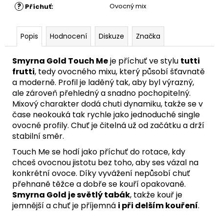
?
Ovocný mix
Příchuť
:
Popis
Hodnocení
Diskuze
Značka
Smyrna Gold Touch Me
je příchuť ve stylu
tutti
frutti
, tedy ovocného mixu, který působí šťavnatě
a moderně. Profil je laděný tak, aby byl výrazný,
ale zároveň přehledný a snadno pochopitelný.
Mixový charakter dodá chuti dynamiku, takže se v
čase neokouká tak rychle jako jednoduché single
ovocné profily. Chuť je čitelná už od začátku a drží
stabilní směr.
Touch Me se hodí jako příchuť do rotace, kdy
chceš ovocnou jistotu bez toho, aby ses vázal na
konkrétní ovoce. Díky vyvážení nepůsobí chuť
přehnaně těžce a dobře se kouří opakovaně.
Smyrna Gold je světlý tabák
, takže kouř je
jemnější a chuť je příjemná
i při delším kouření
.