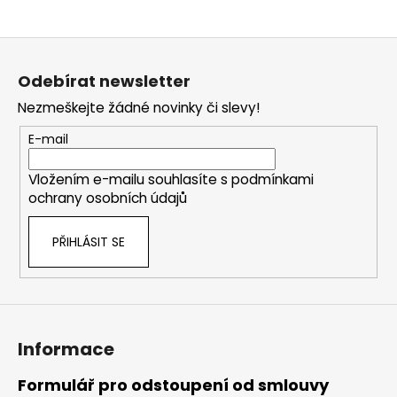
Z
á
Odebírat newsletter
p
Nezmeškejte žádné novinky či slevy!
a
t
E-mail
í
Vložením e-mailu souhlasíte s
podmínkami
ochrany osobních údajů
PŘIHLÁSIT SE
Informace
Formulář pro odstoupení od smlouvy