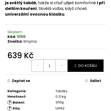
č
je světlý tabák
, takže si chuť užiješ komfortně
i při
u
delším kouření
. Skvělá volba, když chceš
j
univerzální ovocnou klasiku
.
e
m
e
Skladem
Kód:
10168
Značka:
Smyrna
639 Kč
Měrná
DO KOŠÍKU
cena:
Zeptat se
Sdílet
Kategorie
:
Tabáky
Hmotnost
:
0.21 kg
?
200g
Balení
:
?
Lehký
Síla
: