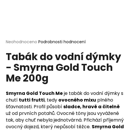
a
j
í
t
?
Průměrné
Neohodnoceno
Podrobnosti hodnocení
hodnocení
Tabák do vodní dýmky
produktu
je
- Smyrna Gold Touch
0,0
HLEDAT
z
Me 200g
5
hvězdiček.
D
Smyrna Gold Touch Me
je tabák do vodní dýmky s
o
chutí
tutti frutti
, tedy
ovocného mixu
plného
p
šťavnatosti. Profil působí
sladce, hravě a čitelně
o
už od prvních potahů. Ovocné tóny jsou vyvážené
r
tak, aby chuť nebyla jednotvárná. Přichází příjemný
u
ovocný dojezd, který nepůsobí těžce.
Smyrna Gold