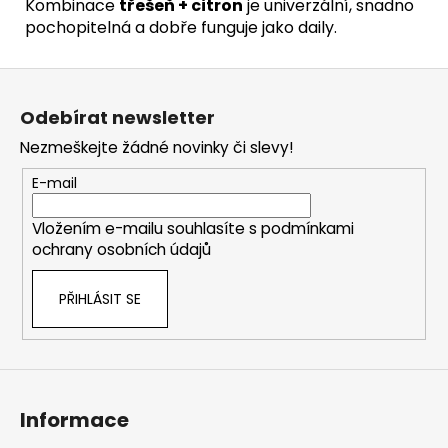
Kombinace
třešeň + citron
je univerzální, snadno
pochopitelná a dobře funguje jako daily.
Z
á
Odebírat newsletter
p
Nezmeškejte žádné novinky či slevy!
a
t
E-mail
í
Vložením e-mailu souhlasíte s
podmínkami
ochrany osobních údajů
PŘIHLÁSIT SE
Informace