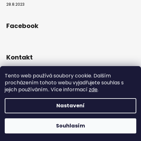
28.8.2023
Facebook
Kontakt
info
@
hookahgang.cz
Tento web používá soubory cookie. Dalším
+420 739 522 572
procházením tohoto webu vyjadřujete souhlas s
hookah_gang.cz/
jejich používáním.. Více informací
zde
.
Nastavení
Vytvořil Shoptet
Copyright 2026
Hookah Gang
. Všechna práva vyhrazena.
Souhlasím
Používáme
ověření věku Adulto