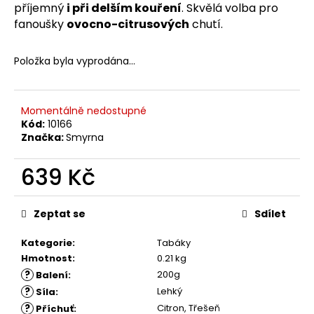
č
příjemný
i při delším kouření
. Skvělá volba pro
u
fanoušky
ovocno-citrusových
chutí.
j
e
m
Položka byla vyprodána…
e
Momentálně nedostupné
Kód:
10166
Značka:
Smyrna
639 Kč
Měrná
cena:
Zeptat se
Sdílet
Kategorie
:
Tabáky
Hmotnost
:
0.21 kg
?
200g
Balení
:
?
Lehký
Síla
:
?
Citron, Třešeň
Příchuť
: