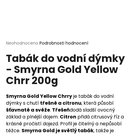
a
j
í
t
?
Průměrné
Neohodnoceno
Podrobnosti hodnocení
hodnocení
Tabák do vodní dýmky
produktu
je
- Smyrna Gold Yellow
0,0
HLEDAT
z
Chrr 200g
5
hvězdiček.
D
Smyrna Gold Yellow Chrry
je tabák do vodní
o
dýmky s chutí
třešně a citronu
, která působí
p
šťavnatě a svěže
.
Třešeň
dodá sladší ovocný
o
základ a plnější dojem.
Citron
přidá citrusový říz a
r
krásně pročistí dojezd. Profil je čitelný a nepůsobí
u
těžce.
Smyrna Gold je světlý tabák
, takže je