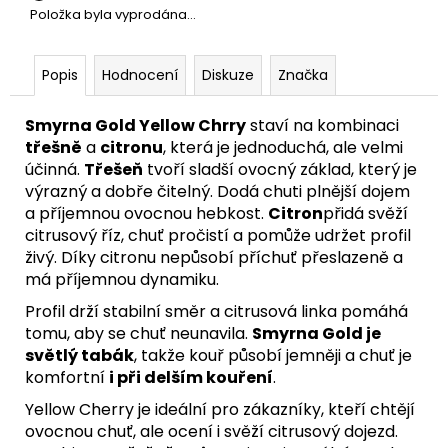
Položka byla vyprodána…
Popis
Hodnocení
Diskuze
Značka
Smyrna Gold Yellow Chrry
staví na kombinaci
třešně
a
citronu
, která je jednoduchá, ale velmi
účinná.
Třešeň
tvoří sladší ovocný základ, který je
výrazný a dobře čitelný. Dodá chuti plnější dojem
a příjemnou ovocnou hebkost.
Citron
přidá svěží
citrusový říz, chuť pročistí a pomůže udržet profil
živý. Díky citronu nepůsobí příchuť přeslazeně a
má příjemnou dynamiku.
Profil drží stabilní směr a citrusová linka pomáhá
tomu, aby se chuť neunavila.
Smyrna Gold je
světlý tabák
, takže kouř působí jemněji a chuť je
komfortní
i při delším kouření
.
Yellow Cherry je ideální pro zákazníky, kteří chtějí
ovocnou chuť, ale ocení i svěží citrusový dojezd.